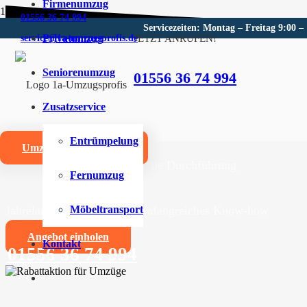
Firmenumzug
01556 36 74 994
Servicezeiten: Montag – Freitag 9:00 –
Privatumzug
JETZT ANRUFEN!
service@1a-umzugsprofis.de
Umzugsunternehmen für Klan
Seniorenumzug
01556 36 74 994
Wir sind Ihr kompetentes Umzugsunternehmen für Klan
Zusatzservice
Umzüge aller Art für Privat- und Firmenkunden
Entrümpelung
Umzugskostenrechner
Zuverlässige und professionelle Durchführung
Fernumzug
Jahrelange Erfahrung und umfangreiches Know-how
Möbeltransport
Angebot einholen
Kontakt
01556 36 74 994