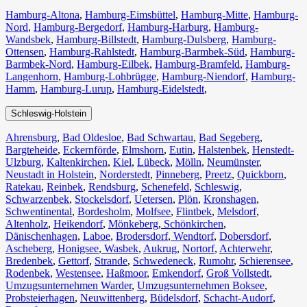
Hamburg-Altona
,
Hamburg-Eimsbüttel
,
Hamburg-Mitte
,
Hamburg-
Nord
,
Hamburg-Bergedorf
,
Hamburg-Harburg
,
Hamburg-
Wandsbek
,
Hamburg-Billstedt
,
Hamburg-Dulsberg
,
Hamburg-
Ottensen
,
Hamburg-Rahlstedt
,
Hamburg-Barmbek-Süd
,
Hamburg-
Barmbek-Nord
,
Hamburg-Eilbek
,
Hamburg-Bramfeld
,
Hamburg-
Langenhorn
,
Hamburg-Lohbrügge
,
Hamburg-Niendorf
,
Hamburg-
Hamm
,
Hamburg-Lurup
,
Hamburg-Eidelstedt
,
Schleswig-Holstein
Ahrensburg
,
Bad Oldesloe
,
Bad Schwartau
,
Bad Segeberg
,
Bargteheide
,
Eckernförde
,
Elmshorn
,
Eutin
,
Halstenbek
,
Henstedt-
Ulzburg
,
Kaltenkirchen
,
Kiel
,
Lübeck
,
Mölln
,
Neumünster
,
Neustadt in Holstein
,
Norderstedt
,
Pinneberg
,
Preetz
,
Quickborn
,
Ratekau
,
Reinbek
,
Rendsburg
,
Schenefeld
,
Schleswig
,
Schwarzenbek
,
Stockelsdorf
,
Uetersen
,
Plön
,
Kronshagen
,
Schwentinental
,
Bordesholm
,
Molfsee
,
Flintbek
,
Melsdorf
,
Altenholz
,
Heikendorf
,
Mönkeberg
,
Schönkirchen
,
Dänischenhagen
,
Laboe
,
Brodersdorf
,
Wendtorf
,
Dobersdorf
,
Ascheberg
,
Honigsee
,
Wasbek
,
Aukrug
,
Nortorf
,
Achterwehr
,
Bredenbek
,
Gettorf
,
Strande
,
Schwedeneck
,
Rumohr
,
Schierensee
,
Rodenbek
,
Westensee
,
Haßmoor
,
Emkendorf
,
Groß Vollstedt
,
Umzugsunternehmen Warder
,
Umzugsunternehmen Boksee
,
Probsteierhagen
,
Neuwittenberg
,
Büdelsdorf
,
Schacht-Audorf
,