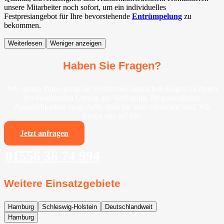
unsere Mitarbeiter noch sofort, um ein individuelles
Festpresiangebot für Ihre bevorstehende
Entrümpelung
zu
bekommen.
Weiterlesen
Weniger anzeigen
Haben Sie Fragen?
Wir stehen Ihnen gerne im Vorfeld bei sämtlichen Fragen zu Ihrem
bevorstehenden Umzug zur Verfügung. Ihr persönlicher
Ansprechpartner sorgt dafür, dass Sie stets informiert sind. Wir
freuen uns auf Sie!
Jetzt anfragen
01556 36 74 994
Weitere Einsatzgebiete
Hamburg
Schleswig-Holstein
Deutschlandweit
Hamburg