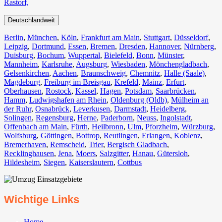
Rastorf,
Deutschlandweit
Berlin⁠
,
München
,
Köln⁠
,
Frankfurt am Main
,
Stuttgart
,
Düsseldorf
,
Leipzig
,
Dortmund
,
Essen
,
Bremen
,
Dresden
,
Hannover
,
Nürnberg
,
Duisburg⁠
,
Bochum
,
Wuppertal⁠
,
Bielefeld⁠
,
Bonn⁠
,
Münster⁠
,
Mannheim
,
Karlsruhe
,
Augsburg
,
Wiesbaden⁠
,
Mönchengladbach⁠
,
Gelsenkirchen⁠
,
Aachen⁠
,
Braunschweig
,
Chemnitz⁠
,
Halle (Saale)
⁠,
Magdeburg
,
Freiburg im Breisgau
⁠,
Krefeld⁠
,
Mainz⁠
,
Erfurt
,
Oberhausen⁠
,
Rostock⁠
,
Kassel⁠
,
Hagen
,
Potsdam
,
Saarbrücken⁠
,
Hamm
,
Ludwigshafen am Rhein
⁠,
Oldenburg (Oldb)
,
Mülheim an
der Ruhr
,
Osnabrück⁠
,
Leverkusen
,
Darmstadt⁠
,
Heidelberg
,
Solingen
,
Regensburg
,
Herne⁠
,
Paderborn
,
Neuss
,
Ingolstadt
,
Offenbach am Main
,
Fürth⁠
,
Heilbronn
,
Ulm⁠
,
Pforzheim
,
Würzburg
,
Wolfsburg⁠
,
Göttingen
,
Bottrop
,
Reutlingen
,
Erlangen⁠
,
Koblenz
,
Bremerhaven⁠
,
Remscheid
,
Trier⁠
,
Bergisch Gladbach
,
Recklinghausen
,
Jena⁠
,
Moers⁠
,
Salzgitter⁠
,
Hanau
,
Gütersloh
,
Hildesheim⁠
,
Siegen⁠
,
Kaiserslautern⁠
,
Cottbus⁠
Wichtige Links
Home