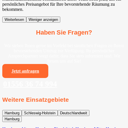
persönliches Preisangebot für Ihre bevorstehende Räumung zu
bekommen.
Weiterlesen
Weniger anzeigen
Haben Sie Fragen?
Wir stehen Ihnen gerne im Vorfeld bei sämtlichen Fragen zu Ihrem
bevorstehenden Umzug zur Verfügung. Ihr persönlicher
Ansprechpartner sorgt dafür, dass Sie stets informiert sind. Wir
freuen uns auf Sie!
Jetzt anfragen
01556 36 74 994
Weitere Einsatzgebiete
Hamburg
Schleswig-Holstein
Deutschlandweit
Hamburg