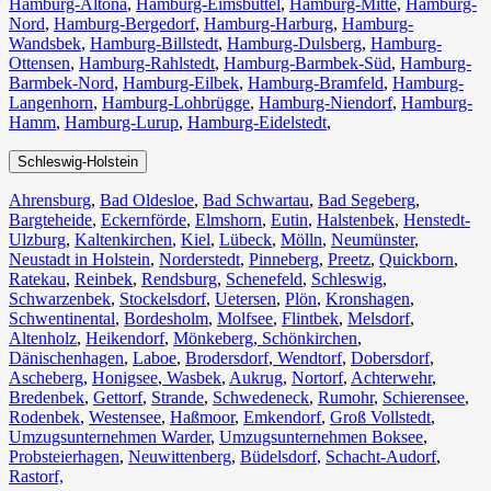
Hamburg-Altona
,
Hamburg-Eimsbüttel
,
Hamburg-Mitte
,
Hamburg-
Nord
,
Hamburg-Bergedorf
,
Hamburg-Harburg
,
Hamburg-
Wandsbek
,
Hamburg-Billstedt
,
Hamburg-Dulsberg
,
Hamburg-
Ottensen
,
Hamburg-Rahlstedt
,
Hamburg-Barmbek-Süd
,
Hamburg-
Barmbek-Nord
,
Hamburg-Eilbek
,
Hamburg-Bramfeld
,
Hamburg-
Langenhorn
,
Hamburg-Lohbrügge
,
Hamburg-Niendorf
,
Hamburg-
Hamm
,
Hamburg-Lurup
,
Hamburg-Eidelstedt
,
Schleswig-Holstein
Ahrensburg
,
Bad Oldesloe
,
Bad Schwartau
,
Bad Segeberg
,
Bargteheide
,
Eckernförde
,
Elmshorn
,
Eutin
,
Halstenbek
,
Henstedt-
Ulzburg
,
Kaltenkirchen
,
Kiel
,
Lübeck
,
Mölln
,
Neumünster
,
Neustadt in Holstein
,
Norderstedt
,
Pinneberg
,
Preetz
,
Quickborn
,
Ratekau
,
Reinbek
,
Rendsburg
,
Schenefeld
,
Schleswig
,
Schwarzenbek
,
Stockelsdorf
,
Uetersen
,
Plön
,
Kronshagen
,
Schwentinental
,
Bordesholm
,
Molfsee
,
Flintbek
,
Melsdorf
,
Altenholz
,
Heikendorf
,
Mönkeberg
,
Schönkirchen
,
Dänischenhagen
,
Laboe
,
Brodersdorf
,
Wendtorf
,
Dobersdorf
,
Ascheberg
,
Honigsee
,
Wasbek
,
Aukrug
,
Nortorf
,
Achterwehr
,
Bredenbek
,
Gettorf
,
Strande
,
Schwedeneck
,
Rumohr
,
Schierensee
,
Rodenbek
,
Westensee
,
Haßmoor
,
Emkendorf
,
Groß Vollstedt
,
Umzugsunternehmen Warder
,
Umzugsunternehmen Boksee
,
Probsteierhagen
,
Neuwittenberg
,
Büdelsdorf
,
Schacht-Audorf
,
Rastorf,