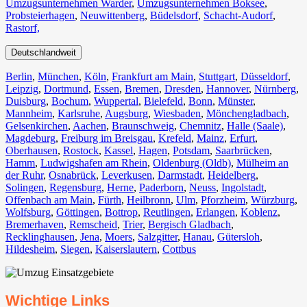
Umzugsunternehmen Warder
,
Umzugsunternehmen Boksee
,
Probsteierhagen
,
Neuwittenberg
,
Büdelsdorf
,
Schacht-Audorf
,
Rastorf,
Deutschlandweit
Berlin⁠
,
München
,
Köln⁠
,
Frankfurt am Main
,
Stuttgart
,
Düsseldorf
,
Leipzig
,
Dortmund
,
Essen
,
Bremen
,
Dresden
,
Hannover
,
Nürnberg
,
Duisburg⁠
,
Bochum
,
Wuppertal⁠
,
Bielefeld⁠
,
Bonn⁠
,
Münster⁠
,
Mannheim
,
Karlsruhe
,
Augsburg
,
Wiesbaden⁠
,
Mönchengladbach⁠
,
Gelsenkirchen⁠
,
Aachen⁠
,
Braunschweig
,
Chemnitz⁠
,
Halle (Saale)
⁠,
Magdeburg
,
Freiburg im Breisgau
⁠,
Krefeld⁠
,
Mainz⁠
,
Erfurt
,
Oberhausen⁠
,
Rostock⁠
,
Kassel⁠
,
Hagen
,
Potsdam
,
Saarbrücken⁠
,
Hamm
,
Ludwigshafen am Rhein
⁠,
Oldenburg (Oldb)
,
Mülheim an
der Ruhr
,
Osnabrück⁠
,
Leverkusen
,
Darmstadt⁠
,
Heidelberg
,
Solingen
,
Regensburg
,
Herne⁠
,
Paderborn
,
Neuss
,
Ingolstadt
,
Offenbach am Main
,
Fürth⁠
,
Heilbronn
,
Ulm⁠
,
Pforzheim
,
Würzburg
,
Wolfsburg⁠
,
Göttingen
,
Bottrop
,
Reutlingen
,
Erlangen⁠
,
Koblenz
,
Bremerhaven⁠
,
Remscheid
,
Trier⁠
,
Bergisch Gladbach
,
Recklinghausen
,
Jena⁠
,
Moers⁠
,
Salzgitter⁠
,
Hanau
,
Gütersloh
,
Hildesheim⁠
,
Siegen⁠
,
Kaiserslautern⁠
,
Cottbus⁠
Wichtige Links