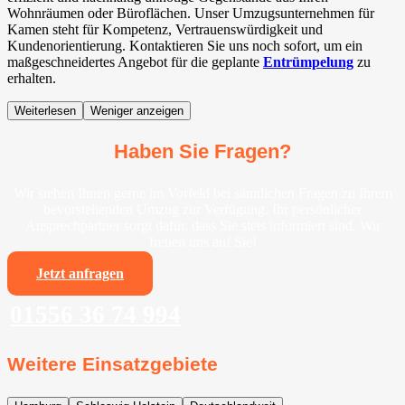
Wohnräumen oder Büroflächen. Unser Umzugsunternehmen für
Kamen steht für Kompetenz, Vertrauenswürdigkeit und
Kundenorientierung. Kontaktieren Sie uns noch sofort, um ein
maßgeschneidertes Angebot für die geplante
Entrümpelung
zu
erhalten.
Weiterlesen
Weniger anzeigen
Haben Sie Fragen?
Wir stehen Ihnen gerne im Vorfeld bei sämtlichen Fragen zu Ihrem
bevorstehenden Umzug zur Verfügung. Ihr persönlicher
Ansprechpartner sorgt dafür, dass Sie stets informiert sind. Wir
freuen uns auf Sie!
Jetzt anfragen
01556 36 74 994
Weitere Einsatzgebiete