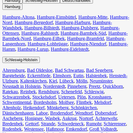
Hamburg
Schleswig-Holstein
Deutschlandweit
Hamburg
Hamburg-Altona
,
Hamburg-Eimsbüttel
,
Hamburg-Mitte
,
Hamburg-
Nord
,
Hamburg-Bergedorf
,
Hamburg-Harburg
,
Hamburg-
Wandsbek
,
Hamburg-Billstedt
,
Hamburg-Dulsberg
,
Hamburg-
Ottensen
,
Hamburg-Rahlstedt
,
Hamburg-Barmbek-Süd
,
Hamburg-
Barmbek-Nord
,
Hamburg-Eilbek
,
Hamburg-Bramfeld
,
Hamburg-
Langenhorn
,
Hamburg-Lohbrügge
,
Hamburg-Niendorf
,
Hamburg-
Hamm
,
Hamburg-Lurup
,
Hamburg-Eidelstedt
,
Schleswig-Holstein
Ahrensburg
,
Bad Oldesloe
,
Bad Schwartau
,
Bad Segeberg
,
Bargteheide
,
Eckernförde
,
Elmshorn
,
Eutin
,
Halstenbek
,
Henstedt-
Ulzburg
,
Kaltenkirchen
,
Kiel
,
Lübeck
,
Mölln
,
Neumünster
,
Neustadt in Holstein
,
Norderstedt
,
Pinneberg
,
Preetz
,
Quickborn
,
Ratekau
,
Reinbek
,
Rendsburg
,
Schenefeld
,
Schleswig
,
Schwarzenbek
,
Stockelsdorf
,
Uetersen
,
Plön
,
Kronshagen
,
Schwentinental
,
Bordesholm
,
Molfsee
,
Flintbek
,
Melsdorf
,
Altenholz
,
Heikendorf
,
Mönkeberg
,
Schönkirchen
,
Dänischenhagen
,
Laboe
,
Brodersdorf
,
Wendtorf
,
Dobersdorf
,
Ascheberg
,
Honigsee
,
Wasbek
,
Aukrug
,
Nortorf
,
Achterwehr
,
Bredenbek
,
Gettorf
,
Strande
,
Schwedeneck
,
Rumohr
,
Schierensee
,
Rodenbek
,
Westensee
,
Haßmoor
,
Emkendorf
,
Groß Vollstedt
,