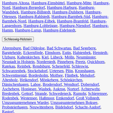
Hamburg-Altona
,
Hamburg-Eimsbüttel
,
Hamburg-Mitte
,
Hamburg-
Nord
,
Hamburg-Bergedorf
,
Hamburg-Harburg
,
Hamburg-
Wandsbek
,
Hamburg-Billstedt
,
Hamburg-Dulsberg
,
Hamburg-
Ottensen
,
Hamburg-Rahlstedt
,
Hamburg-Barmbek-Süd
,
Hamburg-
Barmbek-Nord
,
Hamburg-Eilbek
,
Hamburg-Bramfeld
,
Hamburg-
Langenhorn
,
Hamburg-Lohbrügge
,
Hamburg-Niendorf
,
Hamburg-
Hamm
,
Hamburg-Lurup
,
Hamburg-Eidelstedt
,
Schleswig-Holstein
Ahrensburg
,
Bad Oldesloe
,
Bad Schwartau
,
Bad Segeberg
,
Bargteheide
,
Eckernförde
,
Elmshorn
,
Eutin
,
Halstenbek
,
Henstedt-
Ulzburg
,
Kaltenkirchen
,
Kiel
,
Lübeck
,
Mölln
,
Neumünster
,
Neustadt in Holstein
,
Norderstedt
,
Pinneberg
,
Preetz
,
Quickborn
,
Ratekau
,
Reinbek
,
Rendsburg
,
Schenefeld
,
Schleswig
,
Schwarzenbek
,
Stockelsdorf
,
Uetersen
,
Plön
,
Kronshagen
,
Schwentinental
,
Bordesholm
,
Molfsee
,
Flintbek
,
Melsdorf
,
Altenholz
,
Heikendorf
,
Mönkeberg
,
Schönkirchen
,
Dänischenhagen
,
Laboe
,
Brodersdorf
,
Wendtorf
,
Dobersdorf
,
Ascheberg
,
Honigsee
,
Wasbek
,
Aukrug
,
Nortorf
,
Achterwehr
,
Bredenbek
,
Gettorf
,
Strande
,
Schwedeneck
,
Rumohr
,
Schierensee
,
Rodenbek
,
Westensee
,
Haßmoor
,
Emkendorf
,
Groß Vollstedt
,
Umzugsunternehmen Warder
,
Umzugsunternehmen Boksee
,
Probsteierhagen
,
Neuwittenberg
,
Büdelsdorf
,
Schacht-Audorf
,
Rastorf,