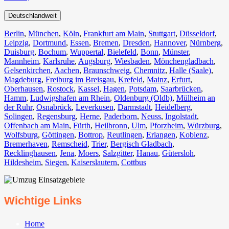
Deutschlandweit
Berlin⁠
,
München
,
Köln⁠
,
Frankfurt am Main
,
Stuttgart
,
Düsseldorf
,
Leipzig
,
Dortmund
,
Essen
,
Bremen
,
Dresden
,
Hannover
,
Nürnberg
,
Duisburg⁠
,
Bochum
,
Wuppertal⁠
,
Bielefeld⁠
,
Bonn⁠
,
Münster⁠
,
Mannheim
,
Karlsruhe
,
Augsburg
,
Wiesbaden⁠
,
Mönchengladbach⁠
,
Gelsenkirchen⁠
,
Aachen⁠
,
Braunschweig
,
Chemnitz⁠
,
Halle (Saale)
⁠,
Magdeburg
,
Freiburg im Breisgau
⁠,
Krefeld⁠
,
Mainz⁠
,
Erfurt
,
Oberhausen⁠
,
Rostock⁠
,
Kassel⁠
,
Hagen
,
Potsdam
,
Saarbrücken⁠
,
Hamm
,
Ludwigshafen am Rhein
⁠,
Oldenburg (Oldb)
,
Mülheim an
der Ruhr
,
Osnabrück⁠
,
Leverkusen
,
Darmstadt⁠
,
Heidelberg
,
Solingen
,
Regensburg
,
Herne⁠
,
Paderborn
,
Neuss
,
Ingolstadt
,
Offenbach am Main
,
Fürth⁠
,
Heilbronn
,
Ulm⁠
,
Pforzheim
,
Würzburg
,
Wolfsburg⁠
,
Göttingen
,
Bottrop
,
Reutlingen
,
Erlangen⁠
,
Koblenz
,
Bremerhaven⁠
,
Remscheid
,
Trier⁠
,
Bergisch Gladbach
,
Recklinghausen
,
Jena⁠
,
Moers⁠
,
Salzgitter⁠
,
Hanau
,
Gütersloh
,
Hildesheim⁠
,
Siegen⁠
,
Kaiserslautern⁠
,
Cottbus⁠
Wichtige Links
Home