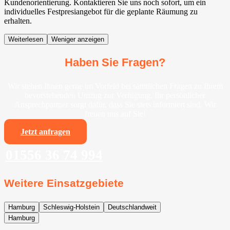
Kundenorientierung. Kontaktieren Sie uns noch sofort, um ein
individuelles Festpresiangebot für die geplante Räumung zu
erhalten.
Weiterlesen
Weniger anzeigen
Haben Sie Fragen?
Wir stehen Ihnen gerne im Vorfeld bei sämtlichen Fragen zu Ihrem
bevorstehenden Umzug zur Verfügung. Ihr persönlicher
Ansprechpartner sorgt dafür, dass Sie stets informiert sind. Wir
freuen uns auf Sie!
Jetzt anfragen
01556 36 74 994
Weitere Einsatzgebiete
Hamburg
Schleswig-Holstein
Deutschlandweit
Hamburg