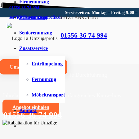
Firmenumzug
01556 36 74 994
Servicezeiten: Montag – Freitag 9:00 –
Privatumzug
JETZT ANRUFEN!
service@1a-umzugsprofis.de
Umzugsunternehmen für Iser
Seniorenumzug
01556 36 74 994
Wir sind Ihr kompetentes Umzugsunternehmen für Iser
Zusatzservice
Umzüge aller Art für Privat- und Firmenkunden
Entrümpelung
Umzugskostenrechner
Zuverlässige und professionelle Durchführung
Fernumzug
Jahrelange Erfahrung und umfangreiches Know-how
Möbeltransport
Angebot einholen
Kontakt
01556 36 74 994