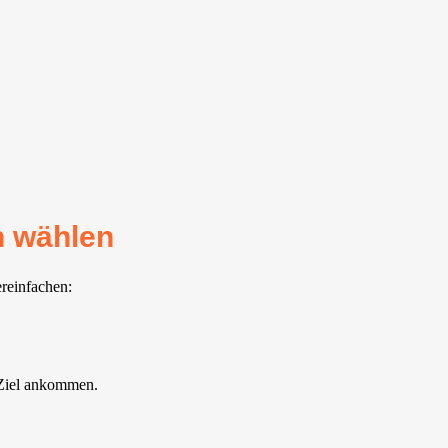
n wählen
ereinfachen:
 Ziel ankommen.