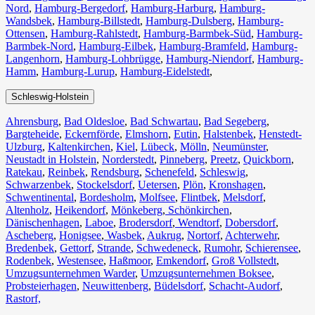
Nord
,
Hamburg-Bergedorf
,
Hamburg-Harburg
,
Hamburg-
Wandsbek
,
Hamburg-Billstedt
,
Hamburg-Dulsberg
,
Hamburg-
Ottensen
,
Hamburg-Rahlstedt
,
Hamburg-Barmbek-Süd
,
Hamburg-
Barmbek-Nord
,
Hamburg-Eilbek
,
Hamburg-Bramfeld
,
Hamburg-
Langenhorn
,
Hamburg-Lohbrügge
,
Hamburg-Niendorf
,
Hamburg-
Hamm
,
Hamburg-Lurup
,
Hamburg-Eidelstedt
,
Schleswig-Holstein
Ahrensburg
,
Bad Oldesloe
,
Bad Schwartau
,
Bad Segeberg
,
Bargteheide
,
Eckernförde
,
Elmshorn
,
Eutin
,
Halstenbek
,
Henstedt-
Ulzburg
,
Kaltenkirchen
,
Kiel
,
Lübeck
,
Mölln
,
Neumünster
,
Neustadt in Holstein
,
Norderstedt
,
Pinneberg
,
Preetz
,
Quickborn
,
Ratekau
,
Reinbek
,
Rendsburg
,
Schenefeld
,
Schleswig
,
Schwarzenbek
,
Stockelsdorf
,
Uetersen
,
Plön
,
Kronshagen
,
Schwentinental
,
Bordesholm
,
Molfsee
,
Flintbek
,
Melsdorf
,
Altenholz
,
Heikendorf
,
Mönkeberg
,
Schönkirchen
,
Dänischenhagen
,
Laboe
,
Brodersdorf
,
Wendtorf
,
Dobersdorf
,
Ascheberg
,
Honigsee
,
Wasbek
,
Aukrug
,
Nortorf
,
Achterwehr
,
Bredenbek
,
Gettorf
,
Strande
,
Schwedeneck
,
Rumohr
,
Schierensee
,
Rodenbek
,
Westensee
,
Haßmoor
,
Emkendorf
,
Groß Vollstedt
,
Umzugsunternehmen Warder
,
Umzugsunternehmen Boksee
,
Probsteierhagen
,
Neuwittenberg
,
Büdelsdorf
,
Schacht-Audorf
,
Rastorf,