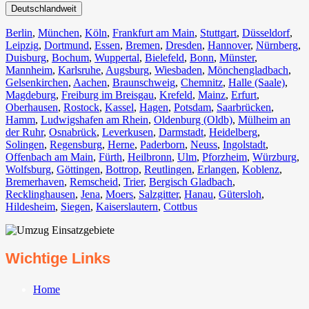
Deutschlandweit
Berlin⁠
,
München
,
Köln⁠
,
Frankfurt am Main
,
Stuttgart
,
Düsseldorf
,
Leipzig
,
Dortmund
,
Essen
,
Bremen
,
Dresden
,
Hannover
,
Nürnberg
,
Duisburg⁠
,
Bochum
,
Wuppertal⁠
,
Bielefeld⁠
,
Bonn⁠
,
Münster⁠
,
Mannheim
,
Karlsruhe
,
Augsburg
,
Wiesbaden⁠
,
Mönchengladbach⁠
,
Gelsenkirchen⁠
,
Aachen⁠
,
Braunschweig
,
Chemnitz⁠
,
Halle (Saale)
⁠,
Magdeburg
,
Freiburg im Breisgau
⁠,
Krefeld⁠
,
Mainz⁠
,
Erfurt
,
Oberhausen⁠
,
Rostock⁠
,
Kassel⁠
,
Hagen
,
Potsdam
,
Saarbrücken⁠
,
Hamm
,
Ludwigshafen am Rhein
⁠,
Oldenburg (Oldb)
,
Mülheim an
der Ruhr
,
Osnabrück⁠
,
Leverkusen
,
Darmstadt⁠
,
Heidelberg
,
Solingen
,
Regensburg
,
Herne⁠
,
Paderborn
,
Neuss
,
Ingolstadt
,
Offenbach am Main
,
Fürth⁠
,
Heilbronn
,
Ulm⁠
,
Pforzheim
,
Würzburg
,
Wolfsburg⁠
,
Göttingen
,
Bottrop
,
Reutlingen
,
Erlangen⁠
,
Koblenz
,
Bremerhaven⁠
,
Remscheid
,
Trier⁠
,
Bergisch Gladbach
,
Recklinghausen
,
Jena⁠
,
Moers⁠
,
Salzgitter⁠
,
Hanau
,
Gütersloh
,
Hildesheim⁠
,
Siegen⁠
,
Kaiserslautern⁠
,
Cottbus⁠
Wichtige Links
Home