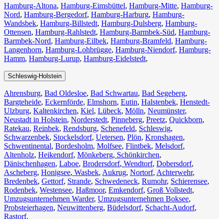
Hamburg-Altona
,
Hamburg-Eimsbüttel
,
Hamburg-Mitte
,
Hamburg-
Nord
,
Hamburg-Bergedorf
,
Hamburg-Harburg
,
Hamburg-
Wandsbek
,
Hamburg-Billstedt
,
Hamburg-Dulsberg
,
Hamburg-
Ottensen
,
Hamburg-Rahlstedt
,
Hamburg-Barmbek-Süd
,
Hamburg-
Barmbek-Nord
,
Hamburg-Eilbek
,
Hamburg-Bramfeld
,
Hamburg-
Langenhorn
,
Hamburg-Lohbrügge
,
Hamburg-Niendorf
,
Hamburg-
Hamm
,
Hamburg-Lurup
,
Hamburg-Eidelstedt
,
Schleswig-Holstein
Ahrensburg
,
Bad Oldesloe
,
Bad Schwartau
,
Bad Segeberg
,
Bargteheide
,
Eckernförde
,
Elmshorn
,
Eutin
,
Halstenbek
,
Henstedt-
Ulzburg
,
Kaltenkirchen
,
Kiel
,
Lübeck
,
Mölln
,
Neumünster
,
Neustadt in Holstein
,
Norderstedt
,
Pinneberg
,
Preetz
,
Quickborn
,
Ratekau
,
Reinbek
,
Rendsburg
,
Schenefeld
,
Schleswig
,
Schwarzenbek
,
Stockelsdorf
,
Uetersen
,
Plön
,
Kronshagen
,
Schwentinental
,
Bordesholm
,
Molfsee
,
Flintbek
,
Melsdorf
,
Altenholz
,
Heikendorf
,
Mönkeberg
,
Schönkirchen
,
Dänischenhagen
,
Laboe
,
Brodersdorf
,
Wendtorf
,
Dobersdorf
,
Ascheberg
,
Honigsee
,
Wasbek
,
Aukrug
,
Nortorf
,
Achterwehr
,
Bredenbek
,
Gettorf
,
Strande
,
Schwedeneck
,
Rumohr
,
Schierensee
,
Rodenbek
,
Westensee
,
Haßmoor
,
Emkendorf
,
Groß Vollstedt
,
Umzugsunternehmen Warder
,
Umzugsunternehmen Boksee
,
Probsteierhagen
,
Neuwittenberg
,
Büdelsdorf
,
Schacht-Audorf
,
Rastorf,