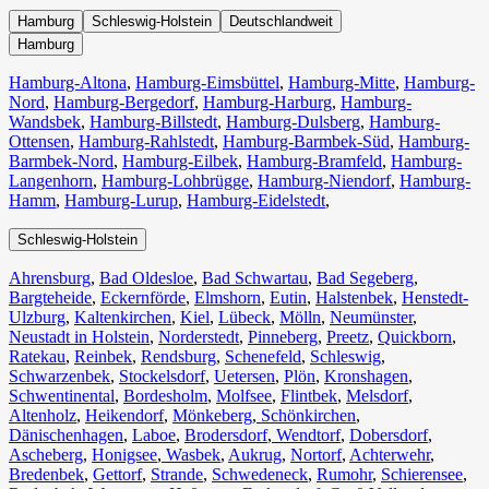
Hamburg
Schleswig-Holstein
Deutschlandweit
Hamburg
Hamburg-Altona
,
Hamburg-Eimsbüttel
,
Hamburg-Mitte
,
Hamburg-
Nord
,
Hamburg-Bergedorf
,
Hamburg-Harburg
,
Hamburg-
Wandsbek
,
Hamburg-Billstedt
,
Hamburg-Dulsberg
,
Hamburg-
Ottensen
,
Hamburg-Rahlstedt
,
Hamburg-Barmbek-Süd
,
Hamburg-
Barmbek-Nord
,
Hamburg-Eilbek
,
Hamburg-Bramfeld
,
Hamburg-
Langenhorn
,
Hamburg-Lohbrügge
,
Hamburg-Niendorf
,
Hamburg-
Hamm
,
Hamburg-Lurup
,
Hamburg-Eidelstedt
,
Schleswig-Holstein
Ahrensburg
,
Bad Oldesloe
,
Bad Schwartau
,
Bad Segeberg
,
Bargteheide
,
Eckernförde
,
Elmshorn
,
Eutin
,
Halstenbek
,
Henstedt-
Ulzburg
,
Kaltenkirchen
,
Kiel
,
Lübeck
,
Mölln
,
Neumünster
,
Neustadt in Holstein
,
Norderstedt
,
Pinneberg
,
Preetz
,
Quickborn
,
Ratekau
,
Reinbek
,
Rendsburg
,
Schenefeld
,
Schleswig
,
Schwarzenbek
,
Stockelsdorf
,
Uetersen
,
Plön
,
Kronshagen
,
Schwentinental
,
Bordesholm
,
Molfsee
,
Flintbek
,
Melsdorf
,
Altenholz
,
Heikendorf
,
Mönkeberg
,
Schönkirchen
,
Dänischenhagen
,
Laboe
,
Brodersdorf
,
Wendtorf
,
Dobersdorf
,
Ascheberg
,
Honigsee
,
Wasbek
,
Aukrug
,
Nortorf
,
Achterwehr
,
Bredenbek
,
Gettorf
,
Strande
,
Schwedeneck
,
Rumohr
,
Schierensee
,