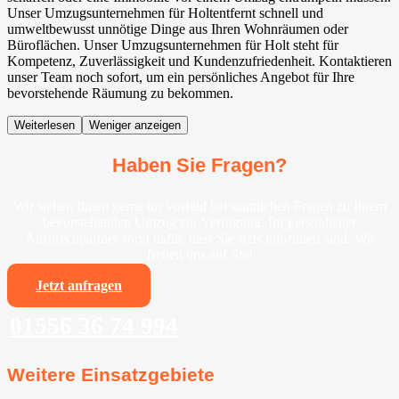
Unser Umzugsunternehmen für Holtentfernt schnell und
umweltbewusst unnötige Dinge aus Ihren Wohnräumen oder
Büroflächen. Unser Umzugsunternehmen für Holt steht für
Kompetenz, Zuverlässigkeit und Kundenzufriedenheit. Kontaktieren
unser Team noch sofort, um ein persönliches Angebot für Ihre
bevorstehende Räumung zu bekommen.
Weiterlesen
Weniger anzeigen
Haben Sie Fragen?
Wir stehen Ihnen gerne im Vorfeld bei sämtlichen Fragen zu Ihrem
bevorstehenden Umzug zur Verfügung. Ihr persönlicher
Ansprechpartner sorgt dafür, dass Sie stets informiert sind. Wir
freuen uns auf Sie!
Jetzt anfragen
01556 36 74 994
Weitere Einsatzgebiete