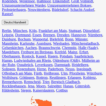
Rodenbek
,
Westensee
,
Haßmoor
,
Emkendorf
,
Groß Vollstedt
,
Umzugsunternehmen Warder
,
Umzugsunternehmen Boksee
,
Probsteierhagen
,
Neuwittenberg
,
Büdelsdorf
,
Schacht-Audorf
,
Rastorf,
Deutschlandweit
Berlin⁠
,
München
,
Köln⁠
,
Frankfurt am Main
,
Stuttgart
,
Düsseldorf
,
Leipzig
,
Dortmund
,
Essen
,
Bremen
,
Dresden
,
Hannover
,
Nürnberg
,
Duisburg⁠
,
Bochum
,
Wuppertal⁠
,
Bielefeld⁠
,
Bonn⁠
,
Münster⁠
,
Mannheim
,
Karlsruhe
,
Augsburg
,
Wiesbaden⁠
,
Mönchengladbach⁠
,
Gelsenkirchen⁠
,
Aachen⁠
,
Braunschweig
,
Chemnitz⁠
,
Halle (Saale)
⁠,
Magdeburg
,
Freiburg im Breisgau
⁠,
Krefeld⁠
,
Mainz⁠
,
Erfurt
,
Oberhausen⁠
,
Rostock⁠
,
Kassel⁠
,
Hagen
,
Potsdam
,
Saarbrücken⁠
,
Hamm
,
Ludwigshafen am Rhein
⁠,
Oldenburg (Oldb)
,
Mülheim an
der Ruhr
,
Osnabrück⁠
,
Leverkusen
,
Darmstadt⁠
,
Heidelberg
,
Solingen
,
Regensburg
,
Herne⁠
,
Paderborn
,
Neuss
,
Ingolstadt
,
Offenbach am Main
,
Fürth⁠
,
Heilbronn
,
Ulm⁠
,
Pforzheim
,
Würzburg
,
Wolfsburg⁠
,
Göttingen
,
Bottrop
,
Reutlingen
,
Erlangen⁠
,
Koblenz
,
Bremerhaven⁠
,
Remscheid
,
Trier⁠
,
Bergisch Gladbach
,
Recklinghausen
,
Jena⁠
,
Moers⁠
,
Salzgitter⁠
,
Hanau
,
Gütersloh
,
Hildesheim⁠
,
Siegen⁠
,
Kaiserslautern⁠
,
Cottbus⁠