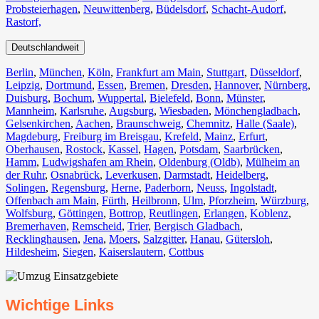
Probsteierhagen
,
Neuwittenberg
,
Büdelsdorf
,
Schacht-Audorf
,
Rastorf,
Deutschlandweit
Berlin⁠
,
München
,
Köln⁠
,
Frankfurt am Main
,
Stuttgart
,
Düsseldorf
,
Leipzig
,
Dortmund
,
Essen
,
Bremen
,
Dresden
,
Hannover
,
Nürnberg
,
Duisburg⁠
,
Bochum
,
Wuppertal⁠
,
Bielefeld⁠
,
Bonn⁠
,
Münster⁠
,
Mannheim
,
Karlsruhe
,
Augsburg
,
Wiesbaden⁠
,
Mönchengladbach⁠
,
Gelsenkirchen⁠
,
Aachen⁠
,
Braunschweig
,
Chemnitz⁠
,
Halle (Saale)
⁠,
Magdeburg
,
Freiburg im Breisgau
⁠,
Krefeld⁠
,
Mainz⁠
,
Erfurt
,
Oberhausen⁠
,
Rostock⁠
,
Kassel⁠
,
Hagen
,
Potsdam
,
Saarbrücken⁠
,
Hamm
,
Ludwigshafen am Rhein
⁠,
Oldenburg (Oldb)
,
Mülheim an
der Ruhr
,
Osnabrück⁠
,
Leverkusen
,
Darmstadt⁠
,
Heidelberg
,
Solingen
,
Regensburg
,
Herne⁠
,
Paderborn
,
Neuss
,
Ingolstadt
,
Offenbach am Main
,
Fürth⁠
,
Heilbronn
,
Ulm⁠
,
Pforzheim
,
Würzburg
,
Wolfsburg⁠
,
Göttingen
,
Bottrop
,
Reutlingen
,
Erlangen⁠
,
Koblenz
,
Bremerhaven⁠
,
Remscheid
,
Trier⁠
,
Bergisch Gladbach
,
Recklinghausen
,
Jena⁠
,
Moers⁠
,
Salzgitter⁠
,
Hanau
,
Gütersloh
,
Hildesheim⁠
,
Siegen⁠
,
Kaiserslautern⁠
,
Cottbus⁠
Wichtige Links