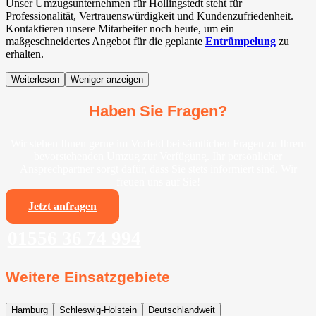
Unser Umzugsunternehmen für Hollingstedt steht für
Professionalität, Vertrauenswürdigkeit und Kundenzufriedenheit.
Kontaktieren unsere Mitarbeiter noch heute, um ein
maßgeschneidertes Angebot für die geplante
Entrümpelung
zu
erhalten.
Weiterlesen
Weniger anzeigen
Haben Sie Fragen?
Wir stehen Ihnen gerne im Vorfeld bei sämtlichen Fragen zu Ihrem
bevorstehenden Umzug zur Verfügung. Ihr persönlicher
Ansprechpartner sorgt dafür, dass Sie stets informiert sind. Wir
freuen uns auf Sie!
Jetzt anfragen
01556 36 74 994
Weitere Einsatzgebiete
Hamburg
Schleswig-Holstein
Deutschlandweit