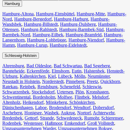
Hamburg
Hamburg-Altona
,
Hamburg-Eimsbüttel
,
Hamburg-Mitte
,
Hamburg-
Nord
,
Hamburg-Bergedorf
,
Hamburg-Harburg
,
Hamburg-
Wandsbek
,
Hamburg-Billstedt
,
Hamburg-Dulsberg
,
Hamburg-
Ottensen
,
Hamburg-Rahlstedt
,
Hamburg-Barmbek-Süd
,
Hamburg-
Barmbek-Nord
,
Hamburg-Eilbek
,
Hamburg-Bramfeld
,
Hamburg-
Langenhorn
,
Hamburg-Lohbrügge
,
Hamburg-Niendorf
,
Hamburg-
Hamm
,
Hamburg-Lurup
,
Hamburg-Eidelstedt
,
Schleswig-Holstein
Ahrensburg
,
Bad Oldesloe
,
Bad Schwartau
,
Bad Segeberg
,
Bargteheide
,
Eckernförde
,
Elmshorn
,
Eutin
,
Halstenbek
,
Henstedt-
Ulzburg
,
Kaltenkirchen
,
Kiel
,
Lübeck
,
Mölln
,
Neumünster
,
Neustadt in Holstein
,
Norderstedt
,
Pinneberg
,
Preetz
,
Quickborn
,
Ratekau
,
Reinbek
,
Rendsburg
,
Schenefeld
,
Schleswig
,
Schwarzenbek
,
Stockelsdorf
,
Uetersen
,
Plön
,
Kronshagen
,
Schwentinental
,
Bordesholm
,
Molfsee
,
Flintbek
,
Melsdorf
,
Altenholz
,
Heikendorf
,
Mönkeberg
,
Schönkirchen
,
Dänischenhagen
,
Laboe
,
Brodersdorf
,
Wendtorf
,
Dobersdorf
,
Ascheberg
,
Honigsee
,
Wasbek
,
Aukrug
,
Nortorf
,
Achterwehr
,
Bredenbek
,
Gettorf
,
Strande
,
Schwedeneck
,
Rumohr
,
Schierensee
,
Rodenbek
,
Westensee
,
Haßmoor
,
Emkendorf
,
Groß Vollstedt
,
Umzugsunternehmen Warder
,
Umzugsunternehmen Boksee
,