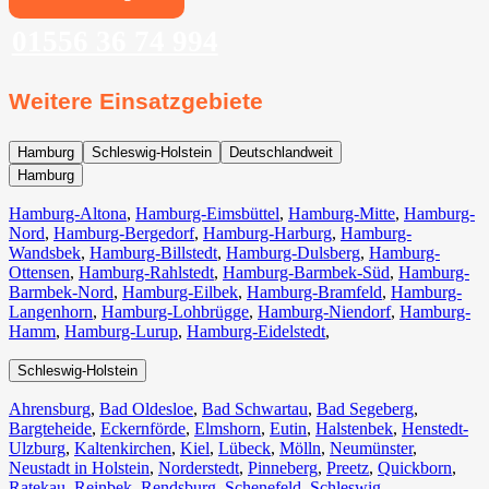
01556 36 74 994
Weitere Einsatzgebiete
Hamburg
Schleswig-Holstein
Deutschlandweit
Hamburg
Hamburg-Altona
,
Hamburg-Eimsbüttel
,
Hamburg-Mitte
,
Hamburg-
Nord
,
Hamburg-Bergedorf
,
Hamburg-Harburg
,
Hamburg-
Wandsbek
,
Hamburg-Billstedt
,
Hamburg-Dulsberg
,
Hamburg-
Ottensen
,
Hamburg-Rahlstedt
,
Hamburg-Barmbek-Süd
,
Hamburg-
Barmbek-Nord
,
Hamburg-Eilbek
,
Hamburg-Bramfeld
,
Hamburg-
Langenhorn
,
Hamburg-Lohbrügge
,
Hamburg-Niendorf
,
Hamburg-
Hamm
,
Hamburg-Lurup
,
Hamburg-Eidelstedt
,
Schleswig-Holstein
Ahrensburg
,
Bad Oldesloe
,
Bad Schwartau
,
Bad Segeberg
,
Bargteheide
,
Eckernförde
,
Elmshorn
,
Eutin
,
Halstenbek
,
Henstedt-
Ulzburg
,
Kaltenkirchen
,
Kiel
,
Lübeck
,
Mölln
,
Neumünster
,
Neustadt in Holstein
,
Norderstedt
,
Pinneberg
,
Preetz
,
Quickborn
,
Ratekau
,
Reinbek
,
Rendsburg
,
Schenefeld
,
Schleswig
,