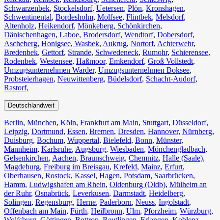
Schwarzenbek
,
Stockelsdorf
,
Uetersen
,
Plön
,
Kronshagen
,
Schwentinental
,
Bordesholm
,
Molfsee
,
Flintbek
,
Melsdorf
,
Altenholz
,
Heikendorf
,
Mönkeberg
,
Schönkirchen
,
Dänischenhagen
,
Laboe
,
Brodersdorf
,
Wendtorf
,
Dobersdorf
,
Ascheberg
,
Honigsee
,
Wasbek
,
Aukrug
,
Nortorf
,
Achterwehr
,
Bredenbek
,
Gettorf
,
Strande
,
Schwedeneck
,
Rumohr
,
Schierensee
,
Rodenbek
,
Westensee
,
Haßmoor
,
Emkendorf
,
Groß Vollstedt
,
Umzugsunternehmen Warder
,
Umzugsunternehmen Boksee
,
Probsteierhagen
,
Neuwittenberg
,
Büdelsdorf
,
Schacht-Audorf
,
Rastorf,
Deutschlandweit
Berlin⁠
,
München
,
Köln⁠
,
Frankfurt am Main
,
Stuttgart
,
Düsseldorf
,
Leipzig
,
Dortmund
,
Essen
,
Bremen
,
Dresden
,
Hannover
,
Nürnberg
,
Duisburg⁠
,
Bochum
,
Wuppertal⁠
,
Bielefeld⁠
,
Bonn⁠
,
Münster⁠
,
Mannheim
,
Karlsruhe
,
Augsburg
,
Wiesbaden⁠
,
Mönchengladbach⁠
,
Gelsenkirchen⁠
,
Aachen⁠
,
Braunschweig
,
Chemnitz⁠
,
Halle (Saale)
⁠,
Magdeburg
,
Freiburg im Breisgau
⁠,
Krefeld⁠
,
Mainz⁠
,
Erfurt
,
Oberhausen⁠
,
Rostock⁠
,
Kassel⁠
,
Hagen
,
Potsdam
,
Saarbrücken⁠
,
Hamm
,
Ludwigshafen am Rhein
⁠,
Oldenburg (Oldb)
,
Mülheim an
der Ruhr
,
Osnabrück⁠
,
Leverkusen
,
Darmstadt⁠
,
Heidelberg
,
Solingen
,
Regensburg
,
Herne⁠
,
Paderborn
,
Neuss
,
Ingolstadt
,
Offenbach am Main
,
Fürth⁠
,
Heilbronn
,
Ulm⁠
,
Pforzheim
,
Würzburg
,
Wolfsburg⁠
,
Göttingen
,
Bottrop
,
Reutlingen
,
Erlangen⁠
,
Koblenz
,