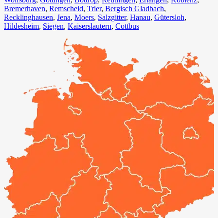
Bremerhaven⁠
,
Remscheid
,
Trier⁠
,
Bergisch Gladbach
,
Recklinghausen
,
Jena⁠
,
Moers⁠
,
Salzgitter⁠
,
Hanau
,
Gütersloh
,
Hildesheim⁠
,
Siegen⁠
,
Kaiserslautern⁠
,
Cottbus⁠