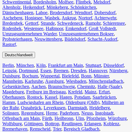
Schwentinental
,
Bordesholm
,
Molfsee
,
Flintbek
,
Melsdorf
,
Altenholz
,
Heikendorf
,
Mönkeberg
,
Schönkirchen
,
Dänischenhagen
,
Laboe
,
Brodersdorf
,
Wendtorf
,
Dobersdorf
,
Ascheberg
,
Honigsee
,
Wasbek
,
Aukrug
,
Nortorf
,
Achterwehr
,
Bredenbek
,
Gettorf
,
Strande
,
Schwedeneck
,
Rumohr
,
Schierensee
,
Rodenbek
,
Westensee
,
Haßmoor
,
Emkendorf
,
Groß Vollstedt
,
Umzugsunternehmen Warder
,
Umzugsunternehmen Boksee
,
Probsteierhagen
,
Neuwittenberg
,
Büdelsdorf
,
Schacht-Audorf
,
Rastorf,
Deutschlandweit
Berlin⁠
,
München
,
Köln⁠
,
Frankfurt am Main
,
Stuttgart
,
Düsseldorf
,
Leipzig
,
Dortmund
,
Essen
,
Bremen
,
Dresden
,
Hannover
,
Nürnberg
,
Duisburg⁠
,
Bochum
,
Wuppertal⁠
,
Bielefeld⁠
,
Bonn⁠
,
Münster⁠
,
Mannheim
,
Karlsruhe
,
Augsburg
,
Wiesbaden⁠
,
Mönchengladbach⁠
,
Gelsenkirchen⁠
,
Aachen⁠
,
Braunschweig
,
Chemnitz⁠
,
Halle (Saale)
⁠,
Magdeburg
,
Freiburg im Breisgau
⁠,
Krefeld⁠
,
Mainz⁠
,
Erfurt
,
Oberhausen⁠
,
Rostock⁠
,
Kassel⁠
,
Hagen
,
Potsdam
,
Saarbrücken⁠
,
Hamm
,
Ludwigshafen am Rhein
⁠,
Oldenburg (Oldb)
,
Mülheim an
der Ruhr
,
Osnabrück⁠
,
Leverkusen
,
Darmstadt⁠
,
Heidelberg
,
Solingen
,
Regensburg
,
Herne⁠
,
Paderborn
,
Neuss
,
Ingolstadt
,
Offenbach am Main
,
Fürth⁠
,
Heilbronn
,
Ulm⁠
,
Pforzheim
,
Würzburg
,
Wolfsburg⁠
,
Göttingen
,
Bottrop
,
Reutlingen
,
Erlangen⁠
,
Koblenz
,
Bremerhaven⁠
,
Remscheid
,
Trier⁠
,
Bergisch Gladbach
,