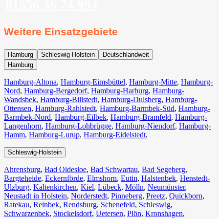
01556 36 74 994
Weitere Einsatzgebiete
Hamburg
Schleswig-Holstein
Deutschlandweit
Hamburg
Hamburg-Altona
,
Hamburg-Eimsbüttel
,
Hamburg-Mitte
,
Hamburg-
Nord
,
Hamburg-Bergedorf
,
Hamburg-Harburg
,
Hamburg-
Wandsbek
,
Hamburg-Billstedt
,
Hamburg-Dulsberg
,
Hamburg-
Ottensen
,
Hamburg-Rahlstedt
,
Hamburg-Barmbek-Süd
,
Hamburg-
Barmbek-Nord
,
Hamburg-Eilbek
,
Hamburg-Bramfeld
,
Hamburg-
Langenhorn
,
Hamburg-Lohbrügge
,
Hamburg-Niendorf
,
Hamburg-
Hamm
,
Hamburg-Lurup
,
Hamburg-Eidelstedt
,
Schleswig-Holstein
Ahrensburg
,
Bad Oldesloe
,
Bad Schwartau
,
Bad Segeberg
,
Bargteheide
,
Eckernförde
,
Elmshorn
,
Eutin
,
Halstenbek
,
Henstedt-
Ulzburg
,
Kaltenkirchen
,
Kiel
,
Lübeck
,
Mölln
,
Neumünster
,
Neustadt in Holstein
,
Norderstedt
,
Pinneberg
,
Preetz
,
Quickborn
,
Ratekau
,
Reinbek
,
Rendsburg
,
Schenefeld
,
Schleswig
,
Schwarzenbek
,
Stockelsdorf
,
Uetersen
,
Plön
,
Kronshagen
,