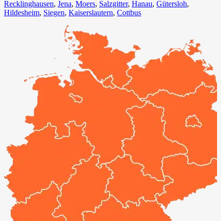
Recklinghausen
,
Jena⁠
,
Moers⁠
,
Salzgitter⁠
,
Hanau
,
Gütersloh
,
Hildesheim⁠
,
Siegen⁠
,
Kaiserslautern⁠
,
Cottbus⁠