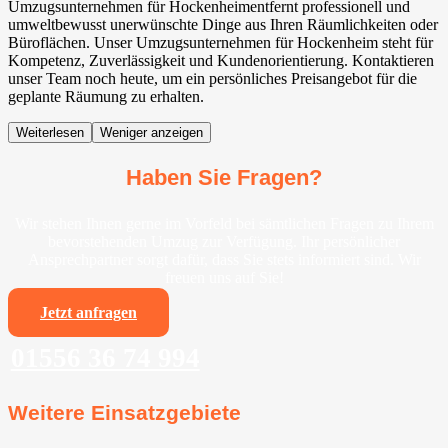
Umzugsunternehmen für Hockenheimentfernt professionell und
umweltbewusst unerwünschte Dinge aus Ihren Räumlichkeiten oder
Büroflächen. Unser Umzugsunternehmen für Hockenheim steht für
Kompetenz, Zuverlässigkeit und Kundenorientierung. Kontaktieren
unser Team noch heute, um ein persönliches Preisangebot für die
geplante Räumung zu erhalten.
Weiterlesen
Weniger anzeigen
Haben Sie Fragen?
Wir stehen Ihnen gerne im Vorfeld bei sämtlichen Fragen zu Ihrem
bevorstehenden Umzug zur Verfügung. Ihr persönlicher
Ansprechpartner sorgt dafür, dass Sie stets informiert sind. Wir
freuen uns auf Sie!
Jetzt anfragen
01556 36 74 994
Weitere Einsatzgebiete