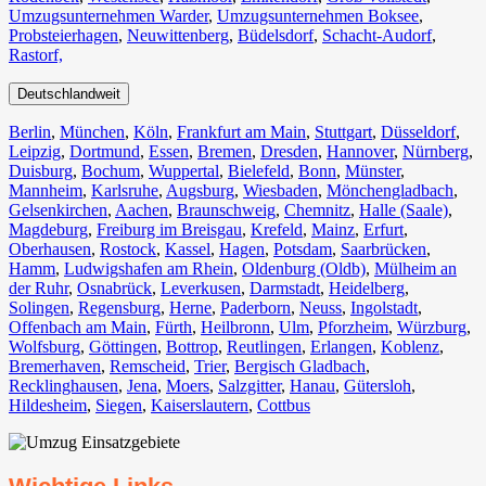
Umzugsunternehmen Warder
,
Umzugsunternehmen Boksee
,
Probsteierhagen
,
Neuwittenberg
,
Büdelsdorf
,
Schacht-Audorf
,
Rastorf,
Deutschlandweit
Berlin⁠
,
München
,
Köln⁠
,
Frankfurt am Main
,
Stuttgart
,
Düsseldorf
,
Leipzig
,
Dortmund
,
Essen
,
Bremen
,
Dresden
,
Hannover
,
Nürnberg
,
Duisburg⁠
,
Bochum
,
Wuppertal⁠
,
Bielefeld⁠
,
Bonn⁠
,
Münster⁠
,
Mannheim
,
Karlsruhe
,
Augsburg
,
Wiesbaden⁠
,
Mönchengladbach⁠
,
Gelsenkirchen⁠
,
Aachen⁠
,
Braunschweig
,
Chemnitz⁠
,
Halle (Saale)
⁠,
Magdeburg
,
Freiburg im Breisgau
⁠,
Krefeld⁠
,
Mainz⁠
,
Erfurt
,
Oberhausen⁠
,
Rostock⁠
,
Kassel⁠
,
Hagen
,
Potsdam
,
Saarbrücken⁠
,
Hamm
,
Ludwigshafen am Rhein
⁠,
Oldenburg (Oldb)
,
Mülheim an
der Ruhr
,
Osnabrück⁠
,
Leverkusen
,
Darmstadt⁠
,
Heidelberg
,
Solingen
,
Regensburg
,
Herne⁠
,
Paderborn
,
Neuss
,
Ingolstadt
,
Offenbach am Main
,
Fürth⁠
,
Heilbronn
,
Ulm⁠
,
Pforzheim
,
Würzburg
,
Wolfsburg⁠
,
Göttingen
,
Bottrop
,
Reutlingen
,
Erlangen⁠
,
Koblenz
,
Bremerhaven⁠
,
Remscheid
,
Trier⁠
,
Bergisch Gladbach
,
Recklinghausen
,
Jena⁠
,
Moers⁠
,
Salzgitter⁠
,
Hanau
,
Gütersloh
,
Hildesheim⁠
,
Siegen⁠
,
Kaiserslautern⁠
,
Cottbus⁠