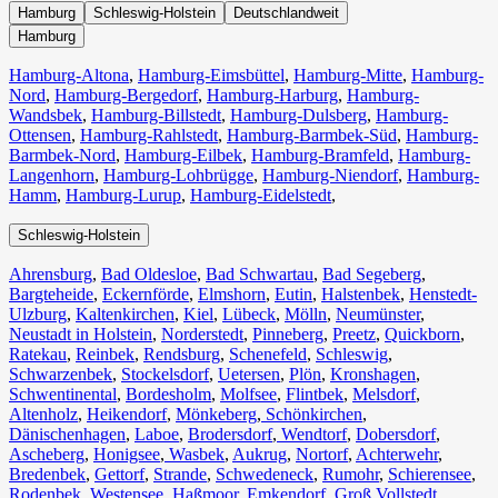
Hamburg
Schleswig-Holstein
Deutschlandweit
Hamburg
Hamburg-Altona
,
Hamburg-Eimsbüttel
,
Hamburg-Mitte
,
Hamburg-
Nord
,
Hamburg-Bergedorf
,
Hamburg-Harburg
,
Hamburg-
Wandsbek
,
Hamburg-Billstedt
,
Hamburg-Dulsberg
,
Hamburg-
Ottensen
,
Hamburg-Rahlstedt
,
Hamburg-Barmbek-Süd
,
Hamburg-
Barmbek-Nord
,
Hamburg-Eilbek
,
Hamburg-Bramfeld
,
Hamburg-
Langenhorn
,
Hamburg-Lohbrügge
,
Hamburg-Niendorf
,
Hamburg-
Hamm
,
Hamburg-Lurup
,
Hamburg-Eidelstedt
,
Schleswig-Holstein
Ahrensburg
,
Bad Oldesloe
,
Bad Schwartau
,
Bad Segeberg
,
Bargteheide
,
Eckernförde
,
Elmshorn
,
Eutin
,
Halstenbek
,
Henstedt-
Ulzburg
,
Kaltenkirchen
,
Kiel
,
Lübeck
,
Mölln
,
Neumünster
,
Neustadt in Holstein
,
Norderstedt
,
Pinneberg
,
Preetz
,
Quickborn
,
Ratekau
,
Reinbek
,
Rendsburg
,
Schenefeld
,
Schleswig
,
Schwarzenbek
,
Stockelsdorf
,
Uetersen
,
Plön
,
Kronshagen
,
Schwentinental
,
Bordesholm
,
Molfsee
,
Flintbek
,
Melsdorf
,
Altenholz
,
Heikendorf
,
Mönkeberg
,
Schönkirchen
,
Dänischenhagen
,
Laboe
,
Brodersdorf
,
Wendtorf
,
Dobersdorf
,
Ascheberg
,
Honigsee
,
Wasbek
,
Aukrug
,
Nortorf
,
Achterwehr
,
Bredenbek
,
Gettorf
,
Strande
,
Schwedeneck
,
Rumohr
,
Schierensee
,
Rodenbek
,
Westensee
,
Haßmoor
,
Emkendorf
,
Groß Vollstedt
,