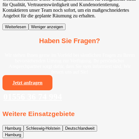
für Qualität, Vertrauenswürdigkeit und Kundenorientierung.
Kontaktieren unser Team noch sofort, um ein maßgeschneidertes
Angebot für die geplante Räumung zu erhalten.
Weiterlesen
Weniger anzeigen
Haben Sie Fragen?
Wir stehen Ihnen gerne im Vorfeld bei sämtlichen Fragen zu Ihrem
bevorstehenden Umzug zur Verfügung. Ihr persönlicher
Ansprechpartner sorgt dafür, dass Sie stets informiert sind. Wir
freuen uns auf Sie!
Jetzt anfragen
01556 36 74 994
Weitere Einsatzgebiete
Hamburg
Schleswig-Holstein
Deutschlandweit
Hamburg