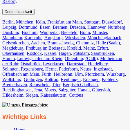
Rastorf,
Deutschlandweit
Berlin⁠
,
München
,
Köln⁠
,
Frankfurt am Main
,
Stuttgart
,
Düsseldorf
,
Leipzig
,
Dortmund
,
Essen
,
Bremen
,
Dresden
,
Hannover
,
Nürnberg
,
Duisburg⁠
,
Bochum
,
Wuppertal⁠
,
Bielefeld⁠
,
Bonn⁠
,
Münster⁠
,
Mannheim
,
Karlsruhe
,
Augsburg
,
Wiesbaden⁠
,
Mönchengladbach⁠
,
Gelsenkirchen⁠
,
Aachen⁠
,
Braunschweig
,
Chemnitz⁠
,
Halle (Saale)
⁠,
Magdeburg
,
Freiburg im Breisgau
⁠,
Krefeld⁠
,
Mainz⁠
,
Erfurt
,
Oberhausen⁠
,
Rostock⁠
,
Kassel⁠
,
Hagen
,
Potsdam
,
Saarbrücken⁠
,
Hamm
,
Ludwigshafen am Rhein
⁠,
Oldenburg (Oldb)
,
Mülheim an
der Ruhr
,
Osnabrück⁠
,
Leverkusen
,
Darmstadt⁠
,
Heidelberg
,
Solingen
,
Regensburg
,
Herne⁠
,
Paderborn
,
Neuss
,
Ingolstadt
,
Offenbach am Main
,
Fürth⁠
,
Heilbronn
,
Ulm⁠
,
Pforzheim
,
Würzburg
,
Wolfsburg⁠
,
Göttingen
,
Bottrop
,
Reutlingen
,
Erlangen⁠
,
Koblenz
,
Bremerhaven⁠
,
Remscheid
,
Trier⁠
,
Bergisch Gladbach
,
Recklinghausen
,
Jena⁠
,
Moers⁠
,
Salzgitter⁠
,
Hanau
,
Gütersloh
,
Hildesheim⁠
,
Siegen⁠
,
Kaiserslautern⁠
,
Cottbus⁠
Wichtige Links
Home