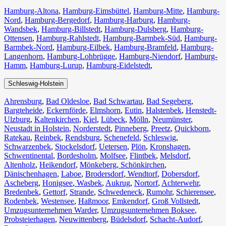
Hamburg-Altona
,
Hamburg-Eimsbüttel
,
Hamburg-Mitte
,
Hamburg-
Nord
,
Hamburg-Bergedorf
,
Hamburg-Harburg
,
Hamburg-
Wandsbek
,
Hamburg-Billstedt
,
Hamburg-Dulsberg
,
Hamburg-
Ottensen
,
Hamburg-Rahlstedt
,
Hamburg-Barmbek-Süd
,
Hamburg-
Barmbek-Nord
,
Hamburg-Eilbek
,
Hamburg-Bramfeld
,
Hamburg-
Langenhorn
,
Hamburg-Lohbrügge
,
Hamburg-Niendorf
,
Hamburg-
Hamm
,
Hamburg-Lurup
,
Hamburg-Eidelstedt
,
Schleswig-Holstein
Ahrensburg
,
Bad Oldesloe
,
Bad Schwartau
,
Bad Segeberg
,
Bargteheide
,
Eckernförde
,
Elmshorn
,
Eutin
,
Halstenbek
,
Henstedt-
Ulzburg
,
Kaltenkirchen
,
Kiel
,
Lübeck
,
Mölln
,
Neumünster
,
Neustadt in Holstein
,
Norderstedt
,
Pinneberg
,
Preetz
,
Quickborn
,
Ratekau
,
Reinbek
,
Rendsburg
,
Schenefeld
,
Schleswig
,
Schwarzenbek
,
Stockelsdorf
,
Uetersen
,
Plön
,
Kronshagen
,
Schwentinental
,
Bordesholm
,
Molfsee
,
Flintbek
,
Melsdorf
,
Altenholz
,
Heikendorf
,
Mönkeberg
,
Schönkirchen
,
Dänischenhagen
,
Laboe
,
Brodersdorf
,
Wendtorf
,
Dobersdorf
,
Ascheberg
,
Honigsee
,
Wasbek
,
Aukrug
,
Nortorf
,
Achterwehr
,
Bredenbek
,
Gettorf
,
Strande
,
Schwedeneck
,
Rumohr
,
Schierensee
,
Rodenbek
,
Westensee
,
Haßmoor
,
Emkendorf
,
Groß Vollstedt
,
Umzugsunternehmen Warder
,
Umzugsunternehmen Boksee
,
Probsteierhagen
,
Neuwittenberg
,
Büdelsdorf
,
Schacht-Audorf
,