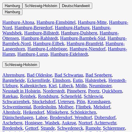
Hamburg
Schleswig-Holstein
Deutschlandweit
Hamburg
Hamburg-Altona
,
Hamburg-Eimsbüttel
,
Hamburg-Mitte
,
Hamburg-
Nord
,
Hamburg-Bergedorf
,
Hamburg-Harburg
,
Hamburg-
Wandsbek
,
Hamburg-Billstedt
,
Hamburg-Dulsberg
,
Hamburg-
Ottensen
,
Hamburg-Rahlstedt
,
Hamburg-Barmbek-Süd
,
Hamburg-
Barmbek-Nord
,
Hamburg-Eilbek
,
Hamburg-Bramfeld
,
Hamburg-
Langenhorn
,
Hamburg-Lohbrügge
,
Hamburg-Niendorf
,
Hamburg-
Hamm
,
Hamburg-Lurup
,
Hamburg-Eidelstedt
,
Schleswig-Holstein
Ahrensburg
,
Bad Oldesloe
,
Bad Schwartau
,
Bad Segeberg
,
Bargteheide
,
Eckernförde
,
Elmshorn
,
Eutin
,
Halstenbek
,
Henstedt-
Ulzburg
,
Kaltenkirchen
,
Kiel
,
Lübeck
,
Mölln
,
Neumünster
,
Neustadt in Holstein
,
Norderstedt
,
Pinneberg
,
Preetz
,
Quickborn
,
Ratekau
,
Reinbek
,
Rendsburg
,
Schenefeld
,
Schleswig
,
Schwarzenbek
,
Stockelsdorf
,
Uetersen
,
Plön
,
Kronshagen
,
Schwentinental
,
Bordesholm
,
Molfsee
,
Flintbek
,
Melsdorf
,
Altenholz
,
Heikendorf
,
Mönkeberg
,
Schönkirchen
,
Dänischenhagen
,
Laboe
,
Brodersdorf
,
Wendtorf
,
Dobersdorf
,
Ascheberg
,
Honigsee
,
Wasbek
,
Aukrug
,
Nortorf
,
Achterwehr
,
Bredenbek
,
Gettorf
,
Strande
,
Schwedeneck
,
Rumohr
,
Schierensee
,