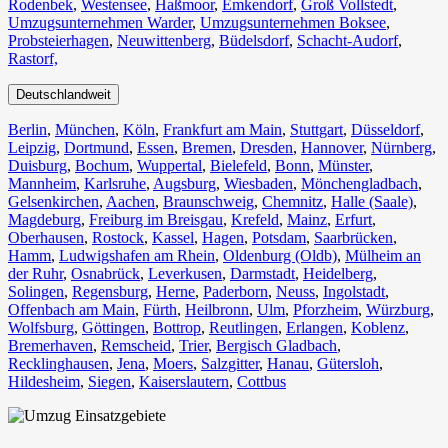
Rodenbek
,
Westensee
,
Haßmoor
,
Emkendorf
,
Groß Vollstedt
,
Umzugsunternehmen Warder
,
Umzugsunternehmen Boksee
,
Probsteierhagen
,
Neuwittenberg
,
Büdelsdorf
,
Schacht-Audorf
,
Rastorf,
Deutschlandweit
Berlin⁠
,
München
,
Köln⁠
,
Frankfurt am Main
,
Stuttgart
,
Düsseldorf
,
Leipzig
,
Dortmund
,
Essen
,
Bremen
,
Dresden
,
Hannover
,
Nürnberg
,
Duisburg⁠
,
Bochum
,
Wuppertal⁠
,
Bielefeld⁠
,
Bonn⁠
,
Münster⁠
,
Mannheim
,
Karlsruhe
,
Augsburg
,
Wiesbaden⁠
,
Mönchengladbach⁠
,
Gelsenkirchen⁠
,
Aachen⁠
,
Braunschweig
,
Chemnitz⁠
,
Halle (Saale)
⁠,
Magdeburg
,
Freiburg im Breisgau
⁠,
Krefeld⁠
,
Mainz⁠
,
Erfurt
,
Oberhausen⁠
,
Rostock⁠
,
Kassel⁠
,
Hagen
,
Potsdam
,
Saarbrücken⁠
,
Hamm
,
Ludwigshafen am Rhein
⁠,
Oldenburg (Oldb)
,
Mülheim an
der Ruhr
,
Osnabrück⁠
,
Leverkusen
,
Darmstadt⁠
,
Heidelberg
,
Solingen
,
Regensburg
,
Herne⁠
,
Paderborn
,
Neuss
,
Ingolstadt
,
Offenbach am Main
,
Fürth⁠
,
Heilbronn
,
Ulm⁠
,
Pforzheim
,
Würzburg
,
Wolfsburg⁠
,
Göttingen
,
Bottrop
,
Reutlingen
,
Erlangen⁠
,
Koblenz
,
Bremerhaven⁠
,
Remscheid
,
Trier⁠
,
Bergisch Gladbach
,
Recklinghausen
,
Jena⁠
,
Moers⁠
,
Salzgitter⁠
,
Hanau
,
Gütersloh
,
Hildesheim⁠
,
Siegen⁠
,
Kaiserslautern⁠
,
Cottbus⁠