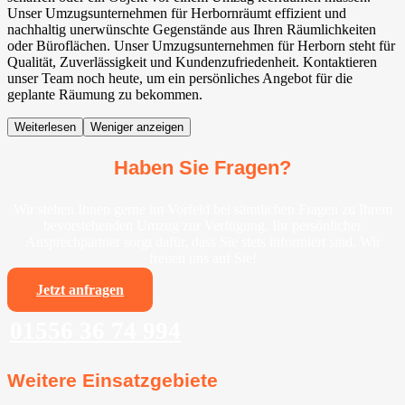
Unser Umzugsunternehmen für Herbornräumt effizient und
nachhaltig unerwünschte Gegenstände aus Ihren Räumlichkeiten
oder Büroflächen. Unser Umzugsunternehmen für Herborn steht für
Qualität, Zuverlässigkeit und Kundenzufriedenheit. Kontaktieren
unser Team noch heute, um ein persönliches Angebot für die
geplante Räumung zu bekommen.
Weiterlesen
Weniger anzeigen
Haben Sie Fragen?
Wir stehen Ihnen gerne im Vorfeld bei sämtlichen Fragen zu Ihrem
bevorstehenden Umzug zur Verfügung. Ihr persönlicher
Ansprechpartner sorgt dafür, dass Sie stets informiert sind. Wir
freuen uns auf Sie!
Jetzt anfragen
01556 36 74 994
Weitere Einsatzgebiete