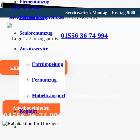
Firmenumzug
01556 36 74 994
Servicezeiten: Montag – Freitag 9:00 –
Privatumzug
JETZT ANRUFEN!
service@1a-umzugsprofis.de
Umzugsunternehmen für Hen
Seniorenumzug
01556 36 74 994
Wir sind Ihr kompetentes Umzugsunternehmen für Hen
Zusatzservice
Umzüge aller Art für Privat- und Firmenkunden
Entrümpelung
Umzugskostenrechner
Zuverlässige und professionelle Durchführung
Fernumzug
Jahrelange Erfahrung und umfangreiches Know-how
Möbeltransport
Angebot einholen
Kontakt
01556 36 74 994