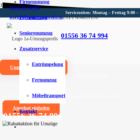
Firmenumzug
01556 36 74 994
Servicezeiten: Montag – Freitag 9:00 –
Privatumzug
JETZT ANRUFEN!
service@1a-umzugsprofis.de
Umzugsunternehmen für Helm
Seniorenumzug
01556 36 74 994
Wir sind Ihr kompetentes Umzugsunternehmen für Helm
Zusatzservice
Umzüge aller Art für Privat- und Firmenkunden
Entrümpelung
Umzugskostenrechner
Zuverlässige und professionelle Durchführung
Fernumzug
Jahrelange Erfahrung und umfangreiches Know-how
Möbeltransport
Angebot einholen
Kontakt
01556 36 74 994