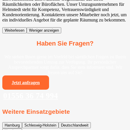
Räumlichkeiten oder Büroflächen. Unser Umzugsunternehmen für
Helmstedt steht für Kompetenz, Vertrauenswürdigkeit und
Kundenorientierung. Kontaktieren unsere Mitarbeiter noch jetzt, um
ein individuelles Angebot für die geplante Räumung zu bekommen.
Weiterlesen
Weniger anzeigen
Haben Sie Fragen?
Wir stehen Ihnen gerne im Vorfeld bei sämtlichen Fragen zu Ihrem
bevorstehenden Umzug zur Verfügung. Ihr persönlicher
Ansprechpartner sorgt dafür, dass Sie stets informiert sind. Wir
freuen uns auf Sie!
Jetzt anfragen
01556 36 74 994
Weitere Einsatzgebiete
Hamburg
Schleswig-Holstein
Deutschlandweit