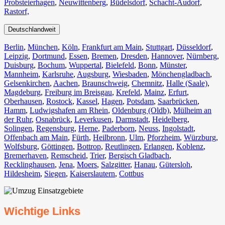
Probsteierhagen
,
Neuwittenberg
,
Büdelsdorf
,
Schacht-Audorf
,
Rastorf,
Deutschlandweit
Berlin⁠
,
München
,
Köln⁠
,
Frankfurt am Main
,
Stuttgart
,
Düsseldorf
,
Leipzig
,
Dortmund
,
Essen
,
Bremen
,
Dresden
,
Hannover
,
Nürnberg
,
Duisburg⁠
,
Bochum
,
Wuppertal⁠
,
Bielefeld⁠
,
Bonn⁠
,
Münster⁠
,
Mannheim
,
Karlsruhe
,
Augsburg
,
Wiesbaden⁠
,
Mönchengladbach⁠
,
Gelsenkirchen⁠
,
Aachen⁠
,
Braunschweig
,
Chemnitz⁠
,
Halle (Saale)
⁠,
Magdeburg
,
Freiburg im Breisgau
⁠,
Krefeld⁠
,
Mainz⁠
,
Erfurt
,
Oberhausen⁠
,
Rostock⁠
,
Kassel⁠
,
Hagen
,
Potsdam
,
Saarbrücken⁠
,
Hamm
,
Ludwigshafen am Rhein
⁠,
Oldenburg (Oldb)
,
Mülheim an
der Ruhr
,
Osnabrück⁠
,
Leverkusen
,
Darmstadt⁠
,
Heidelberg
,
Solingen
,
Regensburg
,
Herne⁠
,
Paderborn
,
Neuss
,
Ingolstadt
,
Offenbach am Main
,
Fürth⁠
,
Heilbronn
,
Ulm⁠
,
Pforzheim
,
Würzburg
,
Wolfsburg⁠
,
Göttingen
,
Bottrop
,
Reutlingen
,
Erlangen⁠
,
Koblenz
,
Bremerhaven⁠
,
Remscheid
,
Trier⁠
,
Bergisch Gladbach
,
Recklinghausen
,
Jena⁠
,
Moers⁠
,
Salzgitter⁠
,
Hanau
,
Gütersloh
,
Hildesheim⁠
,
Siegen⁠
,
Kaiserslautern⁠
,
Cottbus⁠
Wichtige Links