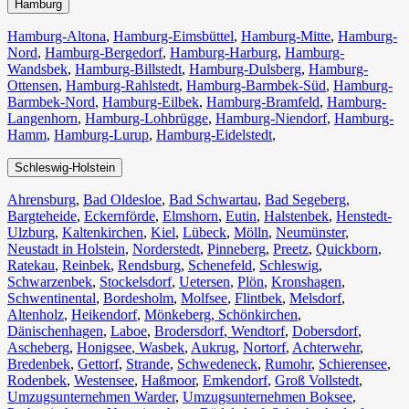
Hamburg
Hamburg-Altona
,
Hamburg-Eimsbüttel
,
Hamburg-Mitte
,
Hamburg-
Nord
,
Hamburg-Bergedorf
,
Hamburg-Harburg
,
Hamburg-
Wandsbek
,
Hamburg-Billstedt
,
Hamburg-Dulsberg
,
Hamburg-
Ottensen
,
Hamburg-Rahlstedt
,
Hamburg-Barmbek-Süd
,
Hamburg-
Barmbek-Nord
,
Hamburg-Eilbek
,
Hamburg-Bramfeld
,
Hamburg-
Langenhorn
,
Hamburg-Lohbrügge
,
Hamburg-Niendorf
,
Hamburg-
Hamm
,
Hamburg-Lurup
,
Hamburg-Eidelstedt
,
Schleswig-Holstein
Ahrensburg
,
Bad Oldesloe
,
Bad Schwartau
,
Bad Segeberg
,
Bargteheide
,
Eckernförde
,
Elmshorn
,
Eutin
,
Halstenbek
,
Henstedt-
Ulzburg
,
Kaltenkirchen
,
Kiel
,
Lübeck
,
Mölln
,
Neumünster
,
Neustadt in Holstein
,
Norderstedt
,
Pinneberg
,
Preetz
,
Quickborn
,
Ratekau
,
Reinbek
,
Rendsburg
,
Schenefeld
,
Schleswig
,
Schwarzenbek
,
Stockelsdorf
,
Uetersen
,
Plön
,
Kronshagen
,
Schwentinental
,
Bordesholm
,
Molfsee
,
Flintbek
,
Melsdorf
,
Altenholz
,
Heikendorf
,
Mönkeberg
,
Schönkirchen
,
Dänischenhagen
,
Laboe
,
Brodersdorf
,
Wendtorf
,
Dobersdorf
,
Ascheberg
,
Honigsee
,
Wasbek
,
Aukrug
,
Nortorf
,
Achterwehr
,
Bredenbek
,
Gettorf
,
Strande
,
Schwedeneck
,
Rumohr
,
Schierensee
,
Rodenbek
,
Westensee
,
Haßmoor
,
Emkendorf
,
Groß Vollstedt
,
Umzugsunternehmen Warder
,
Umzugsunternehmen Boksee
,