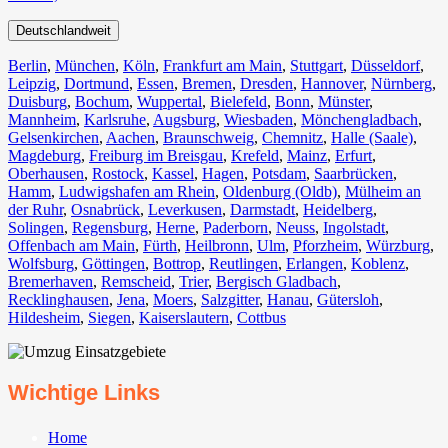
Deutschlandweit
Berlin⁠
,
München
,
Köln⁠
,
Frankfurt am Main
,
Stuttgart
,
Düsseldorf
,
Leipzig
,
Dortmund
,
Essen
,
Bremen
,
Dresden
,
Hannover
,
Nürnberg
,
Duisburg⁠
,
Bochum
,
Wuppertal⁠
,
Bielefeld⁠
,
Bonn⁠
,
Münster⁠
,
Mannheim
,
Karlsruhe
,
Augsburg
,
Wiesbaden⁠
,
Mönchengladbach⁠
,
Gelsenkirchen⁠
,
Aachen⁠
,
Braunschweig
,
Chemnitz⁠
,
Halle (Saale)
⁠,
Magdeburg
,
Freiburg im Breisgau
⁠,
Krefeld⁠
,
Mainz⁠
,
Erfurt
,
Oberhausen⁠
,
Rostock⁠
,
Kassel⁠
,
Hagen
,
Potsdam
,
Saarbrücken⁠
,
Hamm
,
Ludwigshafen am Rhein
⁠,
Oldenburg (Oldb)
,
Mülheim an
der Ruhr
,
Osnabrück⁠
,
Leverkusen
,
Darmstadt⁠
,
Heidelberg
,
Solingen
,
Regensburg
,
Herne⁠
,
Paderborn
,
Neuss
,
Ingolstadt
,
Offenbach am Main
,
Fürth⁠
,
Heilbronn
,
Ulm⁠
,
Pforzheim
,
Würzburg
,
Wolfsburg⁠
,
Göttingen
,
Bottrop
,
Reutlingen
,
Erlangen⁠
,
Koblenz
,
Bremerhaven⁠
,
Remscheid
,
Trier⁠
,
Bergisch Gladbach
,
Recklinghausen
,
Jena⁠
,
Moers⁠
,
Salzgitter⁠
,
Hanau
,
Gütersloh
,
Hildesheim⁠
,
Siegen⁠
,
Kaiserslautern⁠
,
Cottbus⁠
Wichtige Links
Home