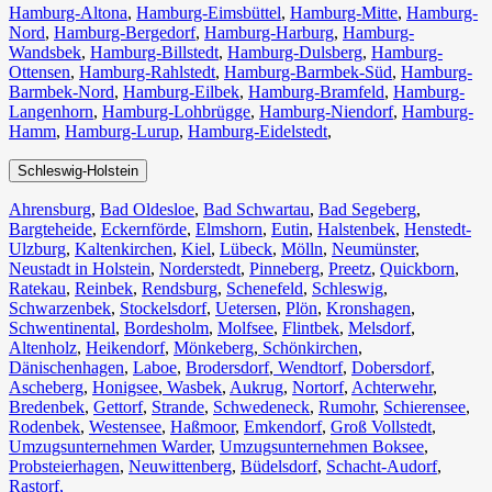
Hamburg-Altona
,
Hamburg-Eimsbüttel
,
Hamburg-Mitte
,
Hamburg-
Nord
,
Hamburg-Bergedorf
,
Hamburg-Harburg
,
Hamburg-
Wandsbek
,
Hamburg-Billstedt
,
Hamburg-Dulsberg
,
Hamburg-
Ottensen
,
Hamburg-Rahlstedt
,
Hamburg-Barmbek-Süd
,
Hamburg-
Barmbek-Nord
,
Hamburg-Eilbek
,
Hamburg-Bramfeld
,
Hamburg-
Langenhorn
,
Hamburg-Lohbrügge
,
Hamburg-Niendorf
,
Hamburg-
Hamm
,
Hamburg-Lurup
,
Hamburg-Eidelstedt
,
Schleswig-Holstein
Ahrensburg
,
Bad Oldesloe
,
Bad Schwartau
,
Bad Segeberg
,
Bargteheide
,
Eckernförde
,
Elmshorn
,
Eutin
,
Halstenbek
,
Henstedt-
Ulzburg
,
Kaltenkirchen
,
Kiel
,
Lübeck
,
Mölln
,
Neumünster
,
Neustadt in Holstein
,
Norderstedt
,
Pinneberg
,
Preetz
,
Quickborn
,
Ratekau
,
Reinbek
,
Rendsburg
,
Schenefeld
,
Schleswig
,
Schwarzenbek
,
Stockelsdorf
,
Uetersen
,
Plön
,
Kronshagen
,
Schwentinental
,
Bordesholm
,
Molfsee
,
Flintbek
,
Melsdorf
,
Altenholz
,
Heikendorf
,
Mönkeberg
,
Schönkirchen
,
Dänischenhagen
,
Laboe
,
Brodersdorf
,
Wendtorf
,
Dobersdorf
,
Ascheberg
,
Honigsee
,
Wasbek
,
Aukrug
,
Nortorf
,
Achterwehr
,
Bredenbek
,
Gettorf
,
Strande
,
Schwedeneck
,
Rumohr
,
Schierensee
,
Rodenbek
,
Westensee
,
Haßmoor
,
Emkendorf
,
Groß Vollstedt
,
Umzugsunternehmen Warder
,
Umzugsunternehmen Boksee
,
Probsteierhagen
,
Neuwittenberg
,
Büdelsdorf
,
Schacht-Audorf
,
Rastorf,