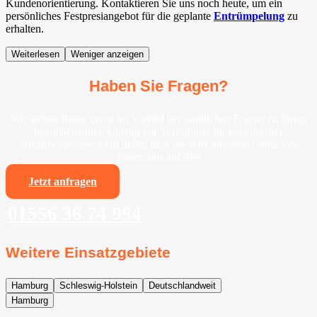
Kundenorientierung. Kontaktieren Sie uns noch heute, um ein
persönliches Festpresiangebot für die geplante
Entrümpelung
zu
erhalten.
Weiterlesen
Weniger anzeigen
Haben Sie Fragen?
Wir stehen Ihnen gerne im Vorfeld bei sämtlichen Fragen zu Ihrem
bevorstehenden Umzug zur Verfügung. Ihr persönlicher
Ansprechpartner sorgt dafür, dass Sie stets informiert sind. Wir
freuen uns auf Sie!
Jetzt anfragen
01556 36 74 994
Weitere Einsatzgebiete
Hamburg
Schleswig-Holstein
Deutschlandweit
Hamburg