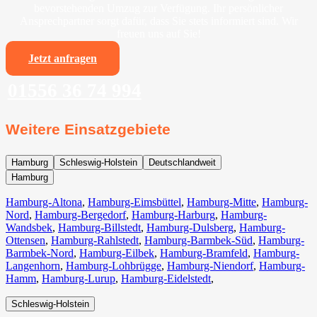
bevorstehenden Umzug zur Verfügung. Ihr persönlicher
Ansprechpartner sorgt dafür, dass Sie stets informiert sind. Wir
freuen uns auf Sie!
Jetzt anfragen
01556 36 74 994
Weitere Einsatzgebiete
Hamburg
Schleswig-Holstein
Deutschlandweit
Hamburg
Hamburg-Altona
,
Hamburg-Eimsbüttel
,
Hamburg-Mitte
,
Hamburg-
Nord
,
Hamburg-Bergedorf
,
Hamburg-Harburg
,
Hamburg-
Wandsbek
,
Hamburg-Billstedt
,
Hamburg-Dulsberg
,
Hamburg-
Ottensen
,
Hamburg-Rahlstedt
,
Hamburg-Barmbek-Süd
,
Hamburg-
Barmbek-Nord
,
Hamburg-Eilbek
,
Hamburg-Bramfeld
,
Hamburg-
Langenhorn
,
Hamburg-Lohbrügge
,
Hamburg-Niendorf
,
Hamburg-
Hamm
,
Hamburg-Lurup
,
Hamburg-Eidelstedt
,
Schleswig-Holstein