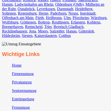
Hamm
,
Ludwigshafen am Rhein
⁠,
Oldenburg (Oldb)
,
Mülheim an
der Ruhr
,
Osnabrück⁠
,
Leverkusen
,
Darmstadt⁠
,
Heidelberg
,
Solingen
,
Regensburg
,
Herne⁠
,
Paderborn
,
Neuss
,
Ingolstadt
,
Offenbach am Main
,
Fürth⁠
,
Heilbronn
,
Ulm⁠
,
Pforzheim
,
Würzburg
,
Wolfsburg⁠
,
Göttingen
,
Bottrop
,
Reutlingen
,
Erlangen⁠
,
Koblenz
,
Bremerhaven⁠
,
Remscheid
,
Trier⁠
,
Bergisch Gladbach
,
Recklinghausen
,
Jena⁠
,
Moers⁠
,
Salzgitter⁠
,
Hanau
,
Gütersloh
,
Hildesheim⁠
,
Siegen⁠
,
Kaiserslautern⁠
,
Cottbus⁠
Wichtige Links
Home
Firmenumzug
Privatumzug
Seniorenumzug
Entrümpelung
Fernumzug