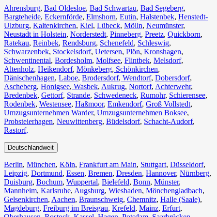
Ahrensburg
,
Bad Oldesloe
,
Bad Schwartau
,
Bad Segeberg
,
Bargteheide
,
Eckernförde
,
Elmshorn
,
Eutin
,
Halstenbek
,
Henstedt-
Ulzburg
,
Kaltenkirchen
,
Kiel
,
Lübeck
,
Mölln
,
Neumünster
,
Neustadt in Holstein
,
Norderstedt
,
Pinneberg
,
Preetz
,
Quickborn
,
Ratekau
,
Reinbek
,
Rendsburg
,
Schenefeld
,
Schleswig
,
Schwarzenbek
,
Stockelsdorf
,
Uetersen
,
Plön
,
Kronshagen
,
Schwentinental
,
Bordesholm
,
Molfsee
,
Flintbek
,
Melsdorf
,
Altenholz
,
Heikendorf
,
Mönkeberg
,
Schönkirchen
,
Dänischenhagen
,
Laboe
,
Brodersdorf
,
Wendtorf
,
Dobersdorf
,
Ascheberg
,
Honigsee
,
Wasbek
,
Aukrug
,
Nortorf
,
Achterwehr
,
Bredenbek
,
Gettorf
,
Strande
,
Schwedeneck
,
Rumohr
,
Schierensee
,
Rodenbek
,
Westensee
,
Haßmoor
,
Emkendorf
,
Groß Vollstedt
,
Umzugsunternehmen Warder
,
Umzugsunternehmen Boksee
,
Probsteierhagen
,
Neuwittenberg
,
Büdelsdorf
,
Schacht-Audorf
,
Rastorf,
Deutschlandweit
Berlin⁠
,
München
,
Köln⁠
,
Frankfurt am Main
,
Stuttgart
,
Düsseldorf
,
Leipzig
,
Dortmund
,
Essen
,
Bremen
,
Dresden
,
Hannover
,
Nürnberg
,
Duisburg⁠
,
Bochum
,
Wuppertal⁠
,
Bielefeld⁠
,
Bonn⁠
,
Münster⁠
,
Mannheim
,
Karlsruhe
,
Augsburg
,
Wiesbaden⁠
,
Mönchengladbach⁠
,
Gelsenkirchen⁠
,
Aachen⁠
,
Braunschweig
,
Chemnitz⁠
,
Halle (Saale)
⁠,
Magdeburg
,
Freiburg im Breisgau
⁠,
Krefeld⁠
,
Mainz⁠
,
Erfurt
,
Oberhausen⁠
,
Rostock⁠
,
Kassel⁠
,
Hagen
,
Potsdam
,
Saarbrücken⁠
,