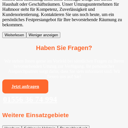
Haushalt oder Geschäftsräumen. Unser Umzugsunternehmen für
Haßmoor steht für Kompetenz, Zuverlässigkeit und
Kundenorientierung. Kontaktieren Sie uns noch heute, um ein
persönliches Festpresiangebot für Ihre bevorstehende Räumung zu
bekommen.
Weiterlesen
Weniger anzeigen
Haben Sie Fragen?
Wir stehen Ihnen gerne im Vorfeld bei sämtlichen Fragen zu Ihrem
bevorstehenden Umzug zur Verfügung. Ihr persönlicher
Ansprechpartner sorgt dafür, dass Sie stets informiert sind. Wir
freuen uns auf Sie!
Jetzt anfragen
01556 36 74 994
Weitere Einsatzgebiete