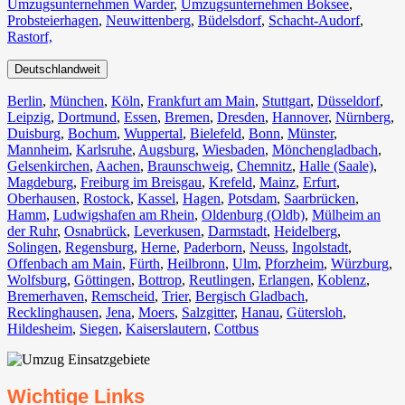
Umzugsunternehmen Warder
,
Umzugsunternehmen Boksee
,
Probsteierhagen
,
Neuwittenberg
,
Büdelsdorf
,
Schacht-Audorf
,
Rastorf,
Deutschlandweit
Berlin⁠
,
München
,
Köln⁠
,
Frankfurt am Main
,
Stuttgart
,
Düsseldorf
,
Leipzig
,
Dortmund
,
Essen
,
Bremen
,
Dresden
,
Hannover
,
Nürnberg
,
Duisburg⁠
,
Bochum
,
Wuppertal⁠
,
Bielefeld⁠
,
Bonn⁠
,
Münster⁠
,
Mannheim
,
Karlsruhe
,
Augsburg
,
Wiesbaden⁠
,
Mönchengladbach⁠
,
Gelsenkirchen⁠
,
Aachen⁠
,
Braunschweig
,
Chemnitz⁠
,
Halle (Saale)
⁠,
Magdeburg
,
Freiburg im Breisgau
⁠,
Krefeld⁠
,
Mainz⁠
,
Erfurt
,
Oberhausen⁠
,
Rostock⁠
,
Kassel⁠
,
Hagen
,
Potsdam
,
Saarbrücken⁠
,
Hamm
,
Ludwigshafen am Rhein
⁠,
Oldenburg (Oldb)
,
Mülheim an
der Ruhr
,
Osnabrück⁠
,
Leverkusen
,
Darmstadt⁠
,
Heidelberg
,
Solingen
,
Regensburg
,
Herne⁠
,
Paderborn
,
Neuss
,
Ingolstadt
,
Offenbach am Main
,
Fürth⁠
,
Heilbronn
,
Ulm⁠
,
Pforzheim
,
Würzburg
,
Wolfsburg⁠
,
Göttingen
,
Bottrop
,
Reutlingen
,
Erlangen⁠
,
Koblenz
,
Bremerhaven⁠
,
Remscheid
,
Trier⁠
,
Bergisch Gladbach
,
Recklinghausen
,
Jena⁠
,
Moers⁠
,
Salzgitter⁠
,
Hanau
,
Gütersloh
,
Hildesheim⁠
,
Siegen⁠
,
Kaiserslautern⁠
,
Cottbus⁠
Wichtige Links