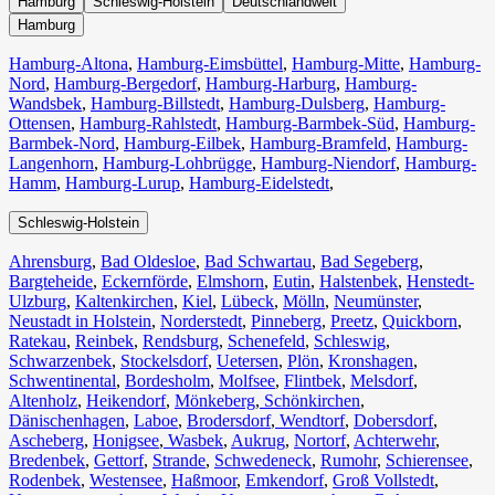
Hamburg
Schleswig-Holstein
Deutschlandweit
Hamburg
Hamburg-Altona
,
Hamburg-Eimsbüttel
,
Hamburg-Mitte
,
Hamburg-
Nord
,
Hamburg-Bergedorf
,
Hamburg-Harburg
,
Hamburg-
Wandsbek
,
Hamburg-Billstedt
,
Hamburg-Dulsberg
,
Hamburg-
Ottensen
,
Hamburg-Rahlstedt
,
Hamburg-Barmbek-Süd
,
Hamburg-
Barmbek-Nord
,
Hamburg-Eilbek
,
Hamburg-Bramfeld
,
Hamburg-
Langenhorn
,
Hamburg-Lohbrügge
,
Hamburg-Niendorf
,
Hamburg-
Hamm
,
Hamburg-Lurup
,
Hamburg-Eidelstedt
,
Schleswig-Holstein
Ahrensburg
,
Bad Oldesloe
,
Bad Schwartau
,
Bad Segeberg
,
Bargteheide
,
Eckernförde
,
Elmshorn
,
Eutin
,
Halstenbek
,
Henstedt-
Ulzburg
,
Kaltenkirchen
,
Kiel
,
Lübeck
,
Mölln
,
Neumünster
,
Neustadt in Holstein
,
Norderstedt
,
Pinneberg
,
Preetz
,
Quickborn
,
Ratekau
,
Reinbek
,
Rendsburg
,
Schenefeld
,
Schleswig
,
Schwarzenbek
,
Stockelsdorf
,
Uetersen
,
Plön
,
Kronshagen
,
Schwentinental
,
Bordesholm
,
Molfsee
,
Flintbek
,
Melsdorf
,
Altenholz
,
Heikendorf
,
Mönkeberg
,
Schönkirchen
,
Dänischenhagen
,
Laboe
,
Brodersdorf
,
Wendtorf
,
Dobersdorf
,
Ascheberg
,
Honigsee
,
Wasbek
,
Aukrug
,
Nortorf
,
Achterwehr
,
Bredenbek
,
Gettorf
,
Strande
,
Schwedeneck
,
Rumohr
,
Schierensee
,
Rodenbek
,
Westensee
,
Haßmoor
,
Emkendorf
,
Groß Vollstedt
,