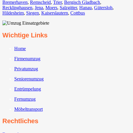
Bremerhaven⁠
,
Remscheid
,
Trier⁠
,
Bergisch Gladbach
,
Recklinghausen
,
Jena⁠
,
Moers⁠
,
Salzgitter⁠
,
Hanau
,
Gütersloh
,
Hildesheim⁠
,
Siegen⁠
,
Kaiserslautern⁠
,
Cottbus⁠
Wichtige Links
Home
Firmenumzug
Privatumzug
Seniorenumzug
Entrümpelung
Fernumzug
Möbeltransport
Rechtliches