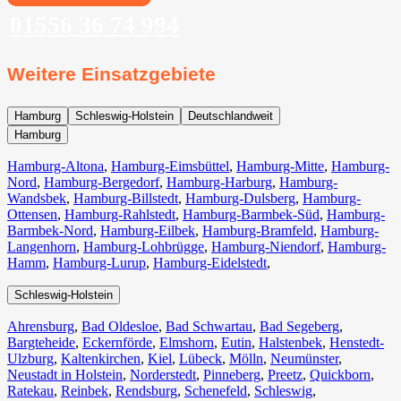
01556 36 74 994
Weitere Einsatzgebiete
Hamburg
Schleswig-Holstein
Deutschlandweit
Hamburg
Hamburg-Altona
,
Hamburg-Eimsbüttel
,
Hamburg-Mitte
,
Hamburg-
Nord
,
Hamburg-Bergedorf
,
Hamburg-Harburg
,
Hamburg-
Wandsbek
,
Hamburg-Billstedt
,
Hamburg-Dulsberg
,
Hamburg-
Ottensen
,
Hamburg-Rahlstedt
,
Hamburg-Barmbek-Süd
,
Hamburg-
Barmbek-Nord
,
Hamburg-Eilbek
,
Hamburg-Bramfeld
,
Hamburg-
Langenhorn
,
Hamburg-Lohbrügge
,
Hamburg-Niendorf
,
Hamburg-
Hamm
,
Hamburg-Lurup
,
Hamburg-Eidelstedt
,
Schleswig-Holstein
Ahrensburg
,
Bad Oldesloe
,
Bad Schwartau
,
Bad Segeberg
,
Bargteheide
,
Eckernförde
,
Elmshorn
,
Eutin
,
Halstenbek
,
Henstedt-
Ulzburg
,
Kaltenkirchen
,
Kiel
,
Lübeck
,
Mölln
,
Neumünster
,
Neustadt in Holstein
,
Norderstedt
,
Pinneberg
,
Preetz
,
Quickborn
,
Ratekau
,
Reinbek
,
Rendsburg
,
Schenefeld
,
Schleswig
,