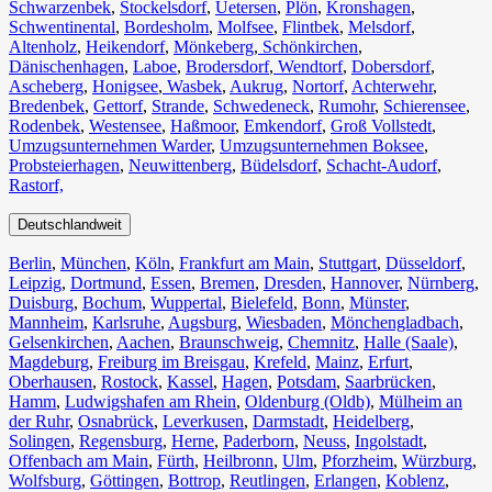
Schwarzenbek
,
Stockelsdorf
,
Uetersen
,
Plön
,
Kronshagen
,
Schwentinental
,
Bordesholm
,
Molfsee
,
Flintbek
,
Melsdorf
,
Altenholz
,
Heikendorf
,
Mönkeberg
,
Schönkirchen
,
Dänischenhagen
,
Laboe
,
Brodersdorf
,
Wendtorf
,
Dobersdorf
,
Ascheberg
,
Honigsee
,
Wasbek
,
Aukrug
,
Nortorf
,
Achterwehr
,
Bredenbek
,
Gettorf
,
Strande
,
Schwedeneck
,
Rumohr
,
Schierensee
,
Rodenbek
,
Westensee
,
Haßmoor
,
Emkendorf
,
Groß Vollstedt
,
Umzugsunternehmen Warder
,
Umzugsunternehmen Boksee
,
Probsteierhagen
,
Neuwittenberg
,
Büdelsdorf
,
Schacht-Audorf
,
Rastorf,
Deutschlandweit
Berlin⁠
,
München
,
Köln⁠
,
Frankfurt am Main
,
Stuttgart
,
Düsseldorf
,
Leipzig
,
Dortmund
,
Essen
,
Bremen
,
Dresden
,
Hannover
,
Nürnberg
,
Duisburg⁠
,
Bochum
,
Wuppertal⁠
,
Bielefeld⁠
,
Bonn⁠
,
Münster⁠
,
Mannheim
,
Karlsruhe
,
Augsburg
,
Wiesbaden⁠
,
Mönchengladbach⁠
,
Gelsenkirchen⁠
,
Aachen⁠
,
Braunschweig
,
Chemnitz⁠
,
Halle (Saale)
⁠,
Magdeburg
,
Freiburg im Breisgau
⁠,
Krefeld⁠
,
Mainz⁠
,
Erfurt
,
Oberhausen⁠
,
Rostock⁠
,
Kassel⁠
,
Hagen
,
Potsdam
,
Saarbrücken⁠
,
Hamm
,
Ludwigshafen am Rhein
⁠,
Oldenburg (Oldb)
,
Mülheim an
der Ruhr
,
Osnabrück⁠
,
Leverkusen
,
Darmstadt⁠
,
Heidelberg
,
Solingen
,
Regensburg
,
Herne⁠
,
Paderborn
,
Neuss
,
Ingolstadt
,
Offenbach am Main
,
Fürth⁠
,
Heilbronn
,
Ulm⁠
,
Pforzheim
,
Würzburg
,
Wolfsburg⁠
,
Göttingen
,
Bottrop
,
Reutlingen
,
Erlangen⁠
,
Koblenz
,