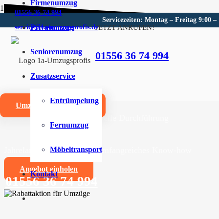
Firmenumzug
01556 36 74 994
Servicezeiten: Montag – Freitag 9:00 –
Privatumzug
JETZT ANRUFEN!
service@1a-umzugsprofis.de
Umzugsunternehmen für Ham
Seniorenumzug
01556 36 74 994
Wir sind Ihr kompetentes Umzugsunternehmen für Ham
Zusatzservice
Umzüge aller Art für Privat- und Firmenkunden
Entrümpelung
Umzugskostenrechner
Zuverlässige und professionelle Durchführung
Fernumzug
Jahrelange Erfahrung und umfangreiches Know-how
Möbeltransport
Angebot einholen
Kontakt
01556 36 74 994