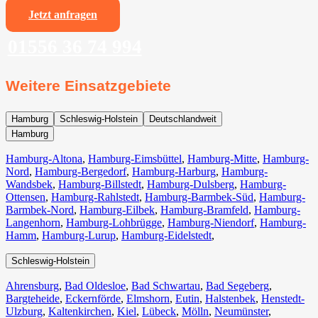
Jetzt anfragen
01556 36 74 994
Weitere Einsatzgebiete
Hamburg
Schleswig-Holstein
Deutschlandweit
Hamburg
Hamburg-Altona
,
Hamburg-Eimsbüttel
,
Hamburg-Mitte
,
Hamburg-
Nord
,
Hamburg-Bergedorf
,
Hamburg-Harburg
,
Hamburg-
Wandsbek
,
Hamburg-Billstedt
,
Hamburg-Dulsberg
,
Hamburg-
Ottensen
,
Hamburg-Rahlstedt
,
Hamburg-Barmbek-Süd
,
Hamburg-
Barmbek-Nord
,
Hamburg-Eilbek
,
Hamburg-Bramfeld
,
Hamburg-
Langenhorn
,
Hamburg-Lohbrügge
,
Hamburg-Niendorf
,
Hamburg-
Hamm
,
Hamburg-Lurup
,
Hamburg-Eidelstedt
,
Schleswig-Holstein
Ahrensburg
,
Bad Oldesloe
,
Bad Schwartau
,
Bad Segeberg
,
Bargteheide
,
Eckernförde
,
Elmshorn
,
Eutin
,
Halstenbek
,
Henstedt-
Ulzburg
,
Kaltenkirchen
,
Kiel
,
Lübeck
,
Mölln
,
Neumünster
,