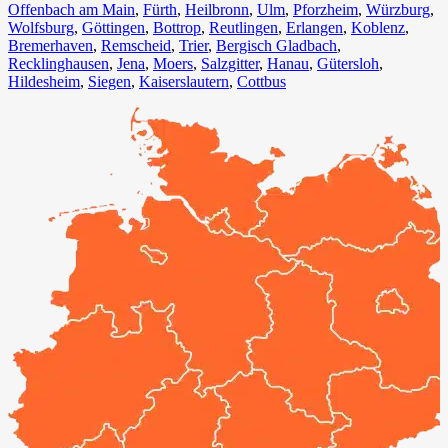
Offenbach am Main
,
Fürth⁠
,
Heilbronn
,
Ulm⁠
,
Pforzheim
,
Würzburg
,
Wolfsburg⁠
,
Göttingen
,
Bottrop
,
Reutlingen
,
Erlangen⁠
,
Koblenz
,
Bremerhaven⁠
,
Remscheid
,
Trier⁠
,
Bergisch Gladbach
,
Recklinghausen
,
Jena⁠
,
Moers⁠
,
Salzgitter⁠
,
Hanau
,
Gütersloh
,
Hildesheim⁠
,
Siegen⁠
,
Kaiserslautern⁠
,
Cottbus⁠