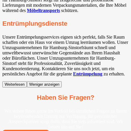
Lieferungen mit modernen Verpackungsmaterialien, die Ihre Möbel
während des
Möbeltransports
schützen.
Entrümplungsdienste
Unsere Entrümpelungsservices eignen sich perfekt, falls Sie Raum
schaffen oder ein Haus vor einem Umzug leerräumen wollen. Unser
Umzugsunternehmen für Hamburg-Sinstorfräumt schnell und
umweltbewusst unerwünschte Gegenstände aus Ihrem Haushalt
oder Büroflächen. Unser Umzugsunternehmen für Hamburg-
Sinstorf steht für Professionalität, Zuverlässigkeit und
Kundenorientierung. Kontaktieren Sie uns noch jetzt, um ein
persönliches Angebot für die geplante
Entrümpelung
zu erhalten.
Weiterlesen
Weniger anzeigen
Haben Sie Fragen?
Wir stehen Ihnen gerne im Vorfeld bei sämtlichen Fragen zu Ihrem
bevorstehenden Umzug zur Verfügung. Ihr persönlicher
Ansprechpartner sorgt dafür, dass Sie stets informiert sind. Wir
freuen uns auf Sie!