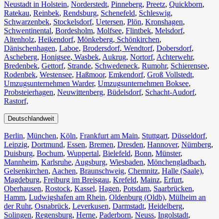
Neustadt in Holstein
,
Norderstedt
,
Pinneberg
,
Preetz
,
Quickborn
,
Ratekau
,
Reinbek
,
Rendsburg
,
Schenefeld
,
Schleswig
,
Schwarzenbek
,
Stockelsdorf
,
Uetersen
,
Plön
,
Kronshagen
,
Schwentinental
,
Bordesholm
,
Molfsee
,
Flintbek
,
Melsdorf
,
Altenholz
,
Heikendorf
,
Mönkeberg
,
Schönkirchen
,
Dänischenhagen
,
Laboe
,
Brodersdorf
,
Wendtorf
,
Dobersdorf
,
Ascheberg
,
Honigsee
,
Wasbek
,
Aukrug
,
Nortorf
,
Achterwehr
,
Bredenbek
,
Gettorf
,
Strande
,
Schwedeneck
,
Rumohr
,
Schierensee
,
Rodenbek
,
Westensee
,
Haßmoor
,
Emkendorf
,
Groß Vollstedt
,
Umzugsunternehmen Warder
,
Umzugsunternehmen Boksee
,
Probsteierhagen
,
Neuwittenberg
,
Büdelsdorf
,
Schacht-Audorf
,
Rastorf,
Deutschlandweit
Berlin⁠
,
München
,
Köln⁠
,
Frankfurt am Main
,
Stuttgart
,
Düsseldorf
,
Leipzig
,
Dortmund
,
Essen
,
Bremen
,
Dresden
,
Hannover
,
Nürnberg
,
Duisburg⁠
,
Bochum
,
Wuppertal⁠
,
Bielefeld⁠
,
Bonn⁠
,
Münster⁠
,
Mannheim
,
Karlsruhe
,
Augsburg
,
Wiesbaden⁠
,
Mönchengladbach⁠
,
Gelsenkirchen⁠
,
Aachen⁠
,
Braunschweig
,
Chemnitz⁠
,
Halle (Saale)
⁠,
Magdeburg
,
Freiburg im Breisgau
⁠,
Krefeld⁠
,
Mainz⁠
,
Erfurt
,
Oberhausen⁠
,
Rostock⁠
,
Kassel⁠
,
Hagen
,
Potsdam
,
Saarbrücken⁠
,
Hamm
,
Ludwigshafen am Rhein
⁠,
Oldenburg (Oldb)
,
Mülheim an
der Ruhr
,
Osnabrück⁠
,
Leverkusen
,
Darmstadt⁠
,
Heidelberg
,
Solingen
,
Regensburg
,
Herne⁠
,
Paderborn
,
Neuss
,
Ingolstadt
,