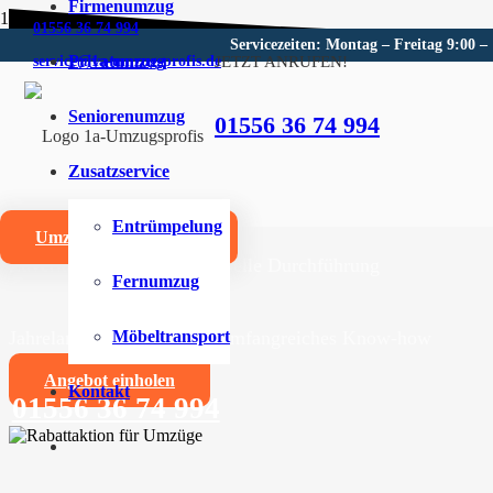
Firmenumzug
01556 36 74 994
Servicezeiten: Montag – Freitag 9:00 –
Privatumzug
JETZT ANRUFEN!
service@1a-umzugsprofis.de
Umzugsunternehmen für Ham
Seniorenumzug
01556 36 74 994
Wir sind Ihr kompetentes Umzugsunternehmen für Ham
Zusatzservice
Umzüge aller Art für Privat- und Firmenkunden
Entrümpelung
Umzugskostenrechner
Zuverlässige und professionelle Durchführung
Fernumzug
Jahrelange Erfahrung und umfangreiches Know-how
Möbeltransport
Angebot einholen
Kontakt
01556 36 74 994