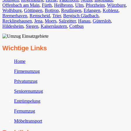
Offenbach am Main
,
Fürth⁠
,
Heilbronn
,
Ulm⁠
,
Pforzheim
,
Würzburg
,
Wolfsburg⁠
,
Göttingen
,
Bottrop
,
Reutlingen
,
Erlangen⁠
,
Koblenz
,
Bremerhaven⁠
,
Remscheid
,
Trier⁠
,
Bergisch Gladbach
,
Recklinghausen
,
Jena⁠
,
Moers⁠
,
Salzgitter⁠
,
Hanau
,
Gütersloh
,
Hildesheim⁠
,
Siegen⁠
,
Kaiserslautern⁠
,
Cottbus⁠
Wichtige Links
Home
Firmenumzug
Privatumzug
Seniorenumzug
Entrümpelung
Fernumzug
Möbeltransport