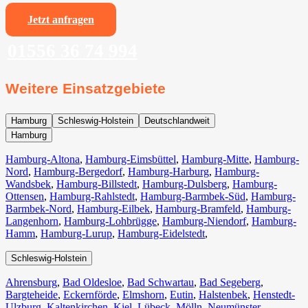
Jetzt anfragen
01556 36 74 994
Weitere Einsatzgebiete
Hamburg
Schleswig-Holstein
Deutschlandweit
Hamburg
Hamburg-Altona
,
Hamburg-Eimsbüttel
,
Hamburg-Mitte
,
Hamburg-
Nord
,
Hamburg-Bergedorf
,
Hamburg-Harburg
,
Hamburg-
Wandsbek
,
Hamburg-Billstedt
,
Hamburg-Dulsberg
,
Hamburg-
Ottensen
,
Hamburg-Rahlstedt
,
Hamburg-Barmbek-Süd
,
Hamburg-
Barmbek-Nord
,
Hamburg-Eilbek
,
Hamburg-Bramfeld
,
Hamburg-
Langenhorn
,
Hamburg-Lohbrügge
,
Hamburg-Niendorf
,
Hamburg-
Hamm
,
Hamburg-Lurup
,
Hamburg-Eidelstedt
,
Schleswig-Holstein
Ahrensburg
,
Bad Oldesloe
,
Bad Schwartau
,
Bad Segeberg
,
Bargteheide
,
Eckernförde
,
Elmshorn
,
Eutin
,
Halstenbek
,
Henstedt-
Ulzburg
,
Kaltenkirchen
,
Kiel
,
Lübeck
,
Mölln
,
Neumünster
,