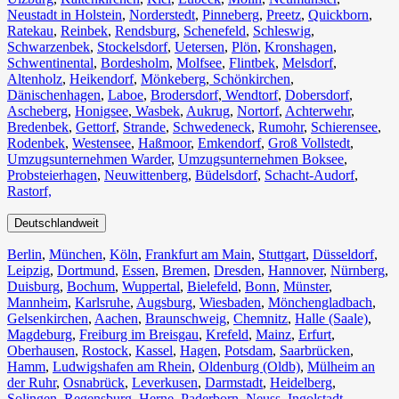
Neustadt in Holstein
,
Norderstedt
,
Pinneberg
,
Preetz
,
Quickborn
,
Ratekau
,
Reinbek
,
Rendsburg
,
Schenefeld
,
Schleswig
,
Schwarzenbek
,
Stockelsdorf
,
Uetersen
,
Plön
,
Kronshagen
,
Schwentinental
,
Bordesholm
,
Molfsee
,
Flintbek
,
Melsdorf
,
Altenholz
,
Heikendorf
,
Mönkeberg
,
Schönkirchen
,
Dänischenhagen
,
Laboe
,
Brodersdorf
,
Wendtorf
,
Dobersdorf
,
Ascheberg
,
Honigsee
,
Wasbek
,
Aukrug
,
Nortorf
,
Achterwehr
,
Bredenbek
,
Gettorf
,
Strande
,
Schwedeneck
,
Rumohr
,
Schierensee
,
Rodenbek
,
Westensee
,
Haßmoor
,
Emkendorf
,
Groß Vollstedt
,
Umzugsunternehmen Warder
,
Umzugsunternehmen Boksee
,
Probsteierhagen
,
Neuwittenberg
,
Büdelsdorf
,
Schacht-Audorf
,
Rastorf,
Deutschlandweit
Berlin⁠
,
München
,
Köln⁠
,
Frankfurt am Main
,
Stuttgart
,
Düsseldorf
,
Leipzig
,
Dortmund
,
Essen
,
Bremen
,
Dresden
,
Hannover
,
Nürnberg
,
Duisburg⁠
,
Bochum
,
Wuppertal⁠
,
Bielefeld⁠
,
Bonn⁠
,
Münster⁠
,
Mannheim
,
Karlsruhe
,
Augsburg
,
Wiesbaden⁠
,
Mönchengladbach⁠
,
Gelsenkirchen⁠
,
Aachen⁠
,
Braunschweig
,
Chemnitz⁠
,
Halle (Saale)
⁠,
Magdeburg
,
Freiburg im Breisgau
⁠,
Krefeld⁠
,
Mainz⁠
,
Erfurt
,
Oberhausen⁠
,
Rostock⁠
,
Kassel⁠
,
Hagen
,
Potsdam
,
Saarbrücken⁠
,
Hamm
,
Ludwigshafen am Rhein
⁠,
Oldenburg (Oldb)
,
Mülheim an
der Ruhr
,
Osnabrück⁠
,
Leverkusen
,
Darmstadt⁠
,
Heidelberg
,
Solingen
,
Regensburg
,
Herne⁠
,
Paderborn
,
Neuss
,
Ingolstadt
,