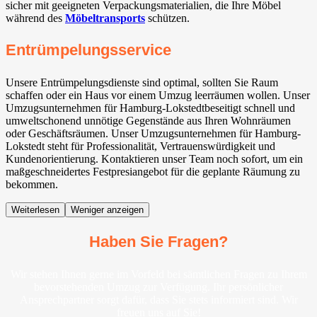
sicher mit geeigneten Verpackungsmaterialien, die Ihre Möbel
während des
Möbeltransports
schützen.
Entrümpelungsservice
Unsere Entrümpelungsdienste sind optimal, sollten Sie Raum
schaffen oder ein Haus vor einem Umzug leerräumen wollen. Unser
Umzugsunternehmen für Hamburg-Lokstedtbeseitigt schnell und
umweltschonend unnötige Gegenstände aus Ihren Wohnräumen
oder Geschäftsräumen. Unser Umzugsunternehmen für Hamburg-
Lokstedt steht für Professionalität, Vertrauenswürdigkeit und
Kundenorientierung. Kontaktieren unser Team noch sofort, um ein
maßgeschneidertes Festpresiangebot für die geplante Räumung zu
bekommen.
Weiterlesen
Weniger anzeigen
Haben Sie Fragen?
Wir stehen Ihnen gerne im Vorfeld bei sämtlichen Fragen zu Ihrem
bevorstehenden Umzug zur Verfügung. Ihr persönlicher
Ansprechpartner sorgt dafür, dass Sie stets informiert sind. Wir
freuen uns auf Sie!