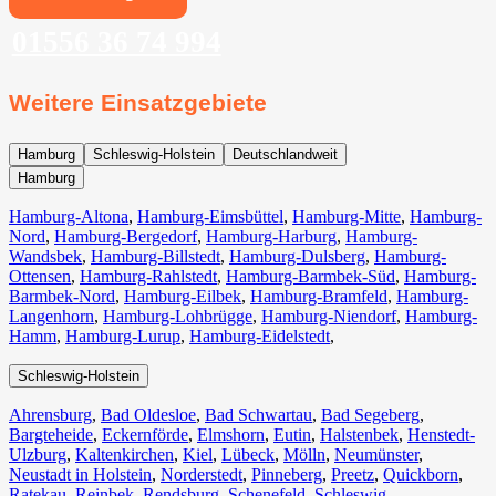
01556 36 74 994
Weitere Einsatzgebiete
Hamburg
Schleswig-Holstein
Deutschlandweit
Hamburg
Hamburg-Altona
,
Hamburg-Eimsbüttel
,
Hamburg-Mitte
,
Hamburg-
Nord
,
Hamburg-Bergedorf
,
Hamburg-Harburg
,
Hamburg-
Wandsbek
,
Hamburg-Billstedt
,
Hamburg-Dulsberg
,
Hamburg-
Ottensen
,
Hamburg-Rahlstedt
,
Hamburg-Barmbek-Süd
,
Hamburg-
Barmbek-Nord
,
Hamburg-Eilbek
,
Hamburg-Bramfeld
,
Hamburg-
Langenhorn
,
Hamburg-Lohbrügge
,
Hamburg-Niendorf
,
Hamburg-
Hamm
,
Hamburg-Lurup
,
Hamburg-Eidelstedt
,
Schleswig-Holstein
Ahrensburg
,
Bad Oldesloe
,
Bad Schwartau
,
Bad Segeberg
,
Bargteheide
,
Eckernförde
,
Elmshorn
,
Eutin
,
Halstenbek
,
Henstedt-
Ulzburg
,
Kaltenkirchen
,
Kiel
,
Lübeck
,
Mölln
,
Neumünster
,
Neustadt in Holstein
,
Norderstedt
,
Pinneberg
,
Preetz
,
Quickborn
,
Ratekau
,
Reinbek
,
Rendsburg
,
Schenefeld
,
Schleswig
,