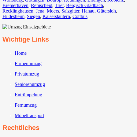
Bremerhaven⁠
,
Remscheid
,
Trier⁠
,
Bergisch Gladbach
,
Recklinghausen
,
Jena⁠
,
Moers⁠
,
Salzgitter⁠
,
Hanau
,
Gütersloh
,
Hildesheim⁠
,
Siegen⁠
,
Kaiserslautern⁠
,
Cottbus⁠
Wichtige Links
Home
Firmenumzug
Privatumzug
Seniorenumzug
Entrümpelung
Fernumzug
Möbeltransport
Rechtliches