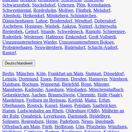
Schwarzenbek
,
Stockelsdorf
,
Uetersen
,
Plön
,
Kronshagen
,
Schwentinental
,
Bordesholm
,
Molfsee
,
Flintbek
,
Melsdorf
,
Altenholz
,
Heikendorf
,
Mönkeberg
,
Schönkirchen
,
Dänischenhagen
,
Laboe
,
Brodersdorf
,
Wendtorf
,
Dobersdorf
,
Ascheberg
,
Honigsee
,
Wasbek
,
Aukrug
,
Nortorf
,
Achterwehr
,
Bredenbek
,
Gettorf
,
Strande
,
Schwedeneck
,
Rumohr
,
Schierensee
,
Rodenbek
,
Westensee
,
Haßmoor
,
Emkendorf
,
Groß Vollstedt
,
Umzugsunternehmen Warder
,
Umzugsunternehmen Boksee
,
Probsteierhagen
,
Neuwittenberg
,
Büdelsdorf
,
Schacht-Audorf
,
Rastorf,
Deutschlandweit
Berlin⁠
,
München
,
Köln⁠
,
Frankfurt am Main
,
Stuttgart
,
Düsseldorf
,
Leipzig
,
Dortmund
,
Essen
,
Bremen
,
Dresden
,
Hannover
,
Nürnberg
,
Duisburg⁠
,
Bochum
,
Wuppertal⁠
,
Bielefeld⁠
,
Bonn⁠
,
Münster⁠
,
Mannheim
,
Karlsruhe
,
Augsburg
,
Wiesbaden⁠
,
Mönchengladbach⁠
,
Gelsenkirchen⁠
,
Aachen⁠
,
Braunschweig
,
Chemnitz⁠
,
Halle (Saale)
⁠,
Magdeburg
,
Freiburg im Breisgau
⁠,
Krefeld⁠
,
Mainz⁠
,
Erfurt
,
Oberhausen⁠
,
Rostock⁠
,
Kassel⁠
,
Hagen
,
Potsdam
,
Saarbrücken⁠
,
Hamm
,
Ludwigshafen am Rhein
⁠,
Oldenburg (Oldb)
,
Mülheim an
der Ruhr
,
Osnabrück⁠
,
Leverkusen
,
Darmstadt⁠
,
Heidelberg
,
Solingen
,
Regensburg
,
Herne⁠
,
Paderborn
,
Neuss
,
Ingolstadt
,
Offenbach am Main
,
Fürth⁠
,
Heilbronn
,
Ulm⁠
,
Pforzheim
,
Würzburg
,
Wolfsburg⁠
,
Göttingen
,
Bottrop
,
Reutlingen
,
Erlangen⁠
,
Koblenz
,