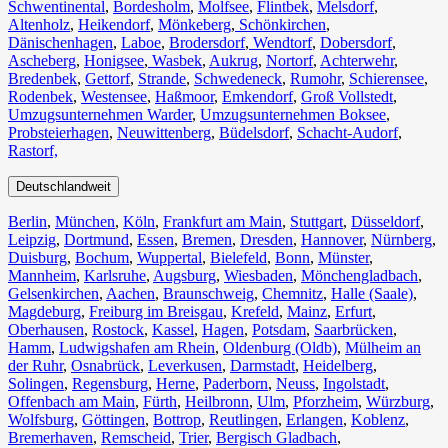
Schwentinental
,
Bordesholm
,
Molfsee
,
Flintbek
,
Melsdorf
,
Altenholz
,
Heikendorf
,
Mönkeberg
,
Schönkirchen
,
Dänischenhagen
,
Laboe
,
Brodersdorf
,
Wendtorf
,
Dobersdorf
,
Ascheberg
,
Honigsee
,
Wasbek
,
Aukrug
,
Nortorf
,
Achterwehr
,
Bredenbek
,
Gettorf
,
Strande
,
Schwedeneck
,
Rumohr
,
Schierensee
,
Rodenbek
,
Westensee
,
Haßmoor
,
Emkendorf
,
Groß Vollstedt
,
Umzugsunternehmen Warder
,
Umzugsunternehmen Boksee
,
Probsteierhagen
,
Neuwittenberg
,
Büdelsdorf
,
Schacht-Audorf
,
Rastorf,
Deutschlandweit
Berlin⁠
,
München
,
Köln⁠
,
Frankfurt am Main
,
Stuttgart
,
Düsseldorf
,
Leipzig
,
Dortmund
,
Essen
,
Bremen
,
Dresden
,
Hannover
,
Nürnberg
,
Duisburg⁠
,
Bochum
,
Wuppertal⁠
,
Bielefeld⁠
,
Bonn⁠
,
Münster⁠
,
Mannheim
,
Karlsruhe
,
Augsburg
,
Wiesbaden⁠
,
Mönchengladbach⁠
,
Gelsenkirchen⁠
,
Aachen⁠
,
Braunschweig
,
Chemnitz⁠
,
Halle (Saale)
⁠,
Magdeburg
,
Freiburg im Breisgau
⁠,
Krefeld⁠
,
Mainz⁠
,
Erfurt
,
Oberhausen⁠
,
Rostock⁠
,
Kassel⁠
,
Hagen
,
Potsdam
,
Saarbrücken⁠
,
Hamm
,
Ludwigshafen am Rhein
⁠,
Oldenburg (Oldb)
,
Mülheim an
der Ruhr
,
Osnabrück⁠
,
Leverkusen
,
Darmstadt⁠
,
Heidelberg
,
Solingen
,
Regensburg
,
Herne⁠
,
Paderborn
,
Neuss
,
Ingolstadt
,
Offenbach am Main
,
Fürth⁠
,
Heilbronn
,
Ulm⁠
,
Pforzheim
,
Würzburg
,
Wolfsburg⁠
,
Göttingen
,
Bottrop
,
Reutlingen
,
Erlangen⁠
,
Koblenz
,
Bremerhaven⁠
,
Remscheid
,
Trier⁠
,
Bergisch Gladbach
,