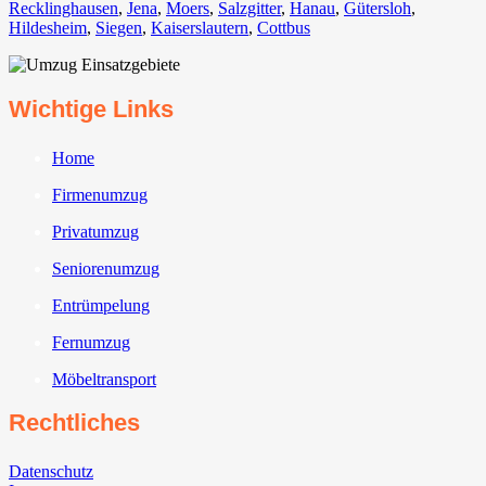
Recklinghausen
,
Jena⁠
,
Moers⁠
,
Salzgitter⁠
,
Hanau
,
Gütersloh
,
Hildesheim⁠
,
Siegen⁠
,
Kaiserslautern⁠
,
Cottbus⁠
Wichtige Links
Home
Firmenumzug
Privatumzug
Seniorenumzug
Entrümpelung
Fernumzug
Möbeltransport
Rechtliches
Datenschutz