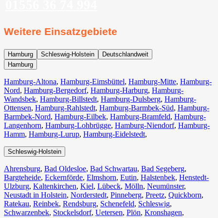
01556 36 74 994
Weitere Einsatzgebiete
Hamburg
Schleswig-Holstein
Deutschlandweit
Hamburg
Hamburg-Altona
,
Hamburg-Eimsbüttel
,
Hamburg-Mitte
,
Hamburg-
Nord
,
Hamburg-Bergedorf
,
Hamburg-Harburg
,
Hamburg-
Wandsbek
,
Hamburg-Billstedt
,
Hamburg-Dulsberg
,
Hamburg-
Ottensen
,
Hamburg-Rahlstedt
,
Hamburg-Barmbek-Süd
,
Hamburg-
Barmbek-Nord
,
Hamburg-Eilbek
,
Hamburg-Bramfeld
,
Hamburg-
Langenhorn
,
Hamburg-Lohbrügge
,
Hamburg-Niendorf
,
Hamburg-
Hamm
,
Hamburg-Lurup
,
Hamburg-Eidelstedt
,
Schleswig-Holstein
Ahrensburg
,
Bad Oldesloe
,
Bad Schwartau
,
Bad Segeberg
,
Bargteheide
,
Eckernförde
,
Elmshorn
,
Eutin
,
Halstenbek
,
Henstedt-
Ulzburg
,
Kaltenkirchen
,
Kiel
,
Lübeck
,
Mölln
,
Neumünster
,
Neustadt in Holstein
,
Norderstedt
,
Pinneberg
,
Preetz
,
Quickborn
,
Ratekau
,
Reinbek
,
Rendsburg
,
Schenefeld
,
Schleswig
,
Schwarzenbek
,
Stockelsdorf
,
Uetersen
,
Plön
,
Kronshagen
,