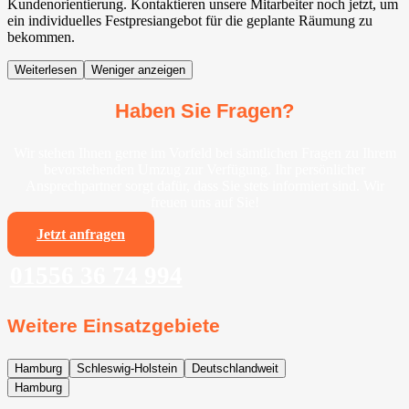
Kundenorientierung. Kontaktieren unsere Mitarbeiter noch jetzt, um
ein individuelles Festpresiangebot für die geplante Räumung zu
bekommen.
Weiterlesen
Weniger anzeigen
Haben Sie Fragen?
Wir stehen Ihnen gerne im Vorfeld bei sämtlichen Fragen zu Ihrem
bevorstehenden Umzug zur Verfügung. Ihr persönlicher
Ansprechpartner sorgt dafür, dass Sie stets informiert sind. Wir
freuen uns auf Sie!
Jetzt anfragen
01556 36 74 994
Weitere Einsatzgebiete
Hamburg
Schleswig-Holstein
Deutschlandweit
Hamburg