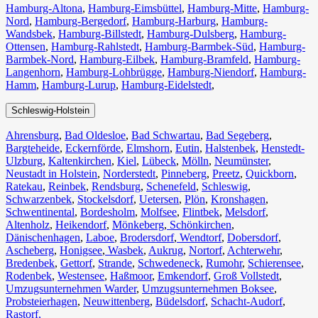
Hamburg-Altona
,
Hamburg-Eimsbüttel
,
Hamburg-Mitte
,
Hamburg-
Nord
,
Hamburg-Bergedorf
,
Hamburg-Harburg
,
Hamburg-
Wandsbek
,
Hamburg-Billstedt
,
Hamburg-Dulsberg
,
Hamburg-
Ottensen
,
Hamburg-Rahlstedt
,
Hamburg-Barmbek-Süd
,
Hamburg-
Barmbek-Nord
,
Hamburg-Eilbek
,
Hamburg-Bramfeld
,
Hamburg-
Langenhorn
,
Hamburg-Lohbrügge
,
Hamburg-Niendorf
,
Hamburg-
Hamm
,
Hamburg-Lurup
,
Hamburg-Eidelstedt
,
Schleswig-Holstein
Ahrensburg
,
Bad Oldesloe
,
Bad Schwartau
,
Bad Segeberg
,
Bargteheide
,
Eckernförde
,
Elmshorn
,
Eutin
,
Halstenbek
,
Henstedt-
Ulzburg
,
Kaltenkirchen
,
Kiel
,
Lübeck
,
Mölln
,
Neumünster
,
Neustadt in Holstein
,
Norderstedt
,
Pinneberg
,
Preetz
,
Quickborn
,
Ratekau
,
Reinbek
,
Rendsburg
,
Schenefeld
,
Schleswig
,
Schwarzenbek
,
Stockelsdorf
,
Uetersen
,
Plön
,
Kronshagen
,
Schwentinental
,
Bordesholm
,
Molfsee
,
Flintbek
,
Melsdorf
,
Altenholz
,
Heikendorf
,
Mönkeberg
,
Schönkirchen
,
Dänischenhagen
,
Laboe
,
Brodersdorf
,
Wendtorf
,
Dobersdorf
,
Ascheberg
,
Honigsee
,
Wasbek
,
Aukrug
,
Nortorf
,
Achterwehr
,
Bredenbek
,
Gettorf
,
Strande
,
Schwedeneck
,
Rumohr
,
Schierensee
,
Rodenbek
,
Westensee
,
Haßmoor
,
Emkendorf
,
Groß Vollstedt
,
Umzugsunternehmen Warder
,
Umzugsunternehmen Boksee
,
Probsteierhagen
,
Neuwittenberg
,
Büdelsdorf
,
Schacht-Audorf
,
Rastorf,