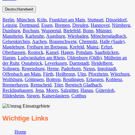
Deutschlandweit
Berlin⁠
,
München
,
Köln⁠
,
Frankfurt am Main
,
Stuttgart
,
Düsseldorf
,
Leipzig
,
Dortmund
,
Essen
,
Bremen
,
Dresden
,
Hannover
,
Nürnberg
,
Duisburg⁠
,
Bochum
,
Wuppertal⁠
,
Bielefeld⁠
,
Bonn⁠
,
Münster⁠
,
Mannheim
,
Karlsruhe
,
Augsburg
,
Wiesbaden⁠
,
Mönchengladbach⁠
,
Gelsenkirchen⁠
,
Aachen⁠
,
Braunschweig
,
Chemnitz⁠
,
Halle (Saale)
⁠,
Magdeburg
,
Freiburg im Breisgau
⁠,
Krefeld⁠
,
Mainz⁠
,
Erfurt
,
Oberhausen⁠
,
Rostock⁠
,
Kassel⁠
,
Hagen
,
Potsdam
,
Saarbrücken⁠
,
Hamm
,
Ludwigshafen am Rhein
⁠,
Oldenburg (Oldb)
,
Mülheim an
der Ruhr
,
Osnabrück⁠
,
Leverkusen
,
Darmstadt⁠
,
Heidelberg
,
Solingen
,
Regensburg
,
Herne⁠
,
Paderborn
,
Neuss
,
Ingolstadt
,
Offenbach am Main
,
Fürth⁠
,
Heilbronn
,
Ulm⁠
,
Pforzheim
,
Würzburg
,
Wolfsburg⁠
,
Göttingen
,
Bottrop
,
Reutlingen
,
Erlangen⁠
,
Koblenz
,
Bremerhaven⁠
,
Remscheid
,
Trier⁠
,
Bergisch Gladbach
,
Recklinghausen
,
Jena⁠
,
Moers⁠
,
Salzgitter⁠
,
Hanau
,
Gütersloh
,
Hildesheim⁠
,
Siegen⁠
,
Kaiserslautern⁠
,
Cottbus⁠
Wichtige Links
Home