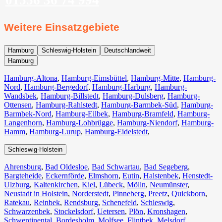
Weitere Einsatzgebiete
Hamburg
Schleswig-Holstein
Deutschlandweit
Hamburg
Hamburg-Altona
,
Hamburg-Eimsbüttel
,
Hamburg-Mitte
,
Hamburg-
Nord
,
Hamburg-Bergedorf
,
Hamburg-Harburg
,
Hamburg-
Wandsbek
,
Hamburg-Billstedt
,
Hamburg-Dulsberg
,
Hamburg-
Ottensen
,
Hamburg-Rahlstedt
,
Hamburg-Barmbek-Süd
,
Hamburg-
Barmbek-Nord
,
Hamburg-Eilbek
,
Hamburg-Bramfeld
,
Hamburg-
Langenhorn
,
Hamburg-Lohbrügge
,
Hamburg-Niendorf
,
Hamburg-
Hamm
,
Hamburg-Lurup
,
Hamburg-Eidelstedt
,
Schleswig-Holstein
Ahrensburg
,
Bad Oldesloe
,
Bad Schwartau
,
Bad Segeberg
,
Bargteheide
,
Eckernförde
,
Elmshorn
,
Eutin
,
Halstenbek
,
Henstedt-
Ulzburg
,
Kaltenkirchen
,
Kiel
,
Lübeck
,
Mölln
,
Neumünster
,
Neustadt in Holstein
,
Norderstedt
,
Pinneberg
,
Preetz
,
Quickborn
,
Ratekau
,
Reinbek
,
Rendsburg
,
Schenefeld
,
Schleswig
,
Schwarzenbek
,
Stockelsdorf
,
Uetersen
,
Plön
,
Kronshagen
,
Schwentinental
,
Bordesholm
,
Molfsee
,
Flintbek
,
Melsdorf
,