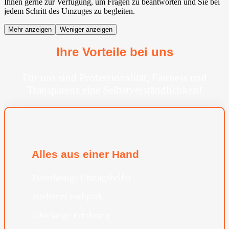
Ihnen gerne zur Verfügung, um Fragen zu beantworten und Sie bei
jedem Schritt des Umzuges zu begleiten.
Mehr anzeigen
Weniger anzeigen
Ihre Vorteile bei uns
Für uns sind Professionalität, Fairness und
Transparenz eine Selbstverständlichkeit!
Alles aus einer Hand
Zuverlässige Umzugshelfer
Moderner Furhpark
Jahrelange Erfahrung