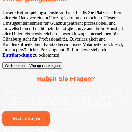
Unsere Entrümpelungsdienste sind ideal, falls Sie Platz schaffen
oder ein Haus vor einem Umzug leerräumen möchten. Unser
Umzugsunternehmen für Günzburgentfernt professionell und
umweltschonend nicht mehr benötigte Dinge aus Ihrem Haushalt
oder Unternehmensbereichen. Unser Umzugsunternehmen für
Günzburg steht für Professionalität, Zuverlässigkeit und
Kundenzufriedenheit. Kontaktieren unsere Mitarbeiter noch jetzt,
um ein persönliches Preisangebot für Ihre bevorstehende
Entrümpelung
zu bekommen.
Weiterlesen
Weniger anzeigen
Haben Sie Fragen?
Wir stehen Ihnen gerne im Vorfeld bei sämtlichen Fragen zu Ihrem
bevorstehenden Umzug zur Verfügung. Ihr persönlicher
Ansprechpartner sorgt dafür, dass Sie stets informiert sind. Wir
freuen uns auf Sie!
Jetzt anfragen
01556 36 74 994