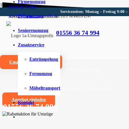
Firmenumzug
01556 36 74 994
Servicezeiten: Montag – Freitag 9:00 –
Privatumzug
JETZT ANRUFEN!
service@1a-umzugsprofis.de
Umzugsunternehmen für Gro
Seniorenumzug
01556 36 74 994
Wir sind Ihr kompetentes Umzugsunternehmen für Gro
Zusatzservice
Umzüge aller Art für Privat- und Firmenkunden
Entrümpelung
Umzugskostenrechner
Zuverlässige und professionelle Durchführung
Fernumzug
Jahrelange Erfahrung und umfangreiches Know-how
Möbeltransport
Angebot einholen
Kontakt
01556 36 74 994