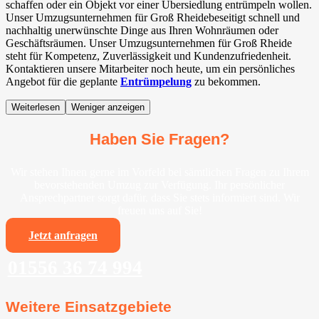
schaffen oder ein Objekt vor einer Übersiedlung entrümpeln wollen.
Unser Umzugsunternehmen für Groß Rheidebeseitigt schnell und
nachhaltig unerwünschte Dinge aus Ihren Wohnräumen oder
Geschäftsräumen. Unser Umzugsunternehmen für Groß Rheide
steht für Kompetenz, Zuverlässigkeit und Kundenzufriedenheit.
Kontaktieren unsere Mitarbeiter noch heute, um ein persönliches
Angebot für die geplante
Entrümpelung
zu bekommen.
Weiterlesen
Weniger anzeigen
Haben Sie Fragen?
Wir stehen Ihnen gerne im Vorfeld bei sämtlichen Fragen zu Ihrem
bevorstehenden Umzug zur Verfügung. Ihr persönlicher
Ansprechpartner sorgt dafür, dass Sie stets informiert sind. Wir
freuen uns auf Sie!
Jetzt anfragen
01556 36 74 994
Weitere Einsatzgebiete