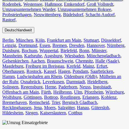
Rodenbek
,
Westensee
,
Haßmoor
,
Emkendorf
,
Groß Vollstedt
,
Umzugsunternehmen Warder
,
Umzugsunternehmen Boksee
,
Probsteierhagen
,
Neuwittenberg
,
Büdelsdorf
,
Schacht-Audorf
,
Rastorf,
Deutschlandweit
Berlin⁠
,
München
,
Köln⁠
,
Frankfurt am Main
,
Stuttgart
,
Düsseldorf
,
Leipzig
,
Dortmund
,
Essen
,
Bremen
,
Dresden
,
Hannover
,
Nürnberg
,
Duisburg⁠
,
Bochum
,
Wuppertal⁠
,
Bielefeld⁠
,
Bonn⁠
,
Münster⁠
,
Mannheim
,
Karlsruhe
,
Augsburg
,
Wiesbaden⁠
,
Mönchengladbach⁠
,
Gelsenkirchen⁠
,
Aachen⁠
,
Braunschweig
,
Chemnitz⁠
,
Halle (Saale)
⁠,
Magdeburg
,
Freiburg im Breisgau
⁠,
Krefeld⁠
,
Mainz⁠
,
Erfurt
,
Oberhausen⁠
,
Rostock⁠
,
Kassel⁠
,
Hagen
,
Potsdam
,
Saarbrücken⁠
,
Hamm
,
Ludwigshafen am Rhein
⁠,
Oldenburg (Oldb)
,
Mülheim an
der Ruhr
,
Osnabrück⁠
,
Leverkusen
,
Darmstadt⁠
,
Heidelberg
,
Solingen
,
Regensburg
,
Herne⁠
,
Paderborn
,
Neuss
,
Ingolstadt
,
Offenbach am Main
,
Fürth⁠
,
Heilbronn
,
Ulm⁠
,
Pforzheim
,
Würzburg
,
Wolfsburg⁠
,
Göttingen
,
Bottrop
,
Reutlingen
,
Erlangen⁠
,
Koblenz
,
Bremerhaven⁠
,
Remscheid
,
Trier⁠
,
Bergisch Gladbach
,
Recklinghausen
,
Jena⁠
,
Moers⁠
,
Salzgitter⁠
,
Hanau
,
Gütersloh
,
Hildesheim⁠
,
Siegen⁠
,
Kaiserslautern⁠
,
Cottbus⁠