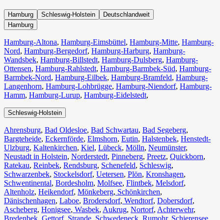
Hamburg
Schleswig-Holstein
Deutschlandweit
Hamburg
Hamburg-Altona
,
Hamburg-Eimsbüttel
,
Hamburg-Mitte
,
Hamburg-
Nord
,
Hamburg-Bergedorf
,
Hamburg-Harburg
,
Hamburg-
Wandsbek
,
Hamburg-Billstedt
,
Hamburg-Dulsberg
,
Hamburg-
Ottensen
,
Hamburg-Rahlstedt
,
Hamburg-Barmbek-Süd
,
Hamburg-
Barmbek-Nord
,
Hamburg-Eilbek
,
Hamburg-Bramfeld
,
Hamburg-
Langenhorn
,
Hamburg-Lohbrügge
,
Hamburg-Niendorf
,
Hamburg-
Hamm
,
Hamburg-Lurup
,
Hamburg-Eidelstedt
,
Schleswig-Holstein
Ahrensburg
,
Bad Oldesloe
,
Bad Schwartau
,
Bad Segeberg
,
Bargteheide
,
Eckernförde
,
Elmshorn
,
Eutin
,
Halstenbek
,
Henstedt-
Ulzburg
,
Kaltenkirchen
,
Kiel
,
Lübeck
,
Mölln
,
Neumünster
,
Neustadt in Holstein
,
Norderstedt
,
Pinneberg
,
Preetz
,
Quickborn
,
Ratekau
,
Reinbek
,
Rendsburg
,
Schenefeld
,
Schleswig
,
Schwarzenbek
,
Stockelsdorf
,
Uetersen
,
Plön
,
Kronshagen
,
Schwentinental
,
Bordesholm
,
Molfsee
,
Flintbek
,
Melsdorf
,
Altenholz
,
Heikendorf
,
Mönkeberg
,
Schönkirchen
,
Dänischenhagen
,
Laboe
,
Brodersdorf
,
Wendtorf
,
Dobersdorf
,
Ascheberg
,
Honigsee
,
Wasbek
,
Aukrug
,
Nortorf
,
Achterwehr
,
Bredenbek
,
Gettorf
,
Strande
,
Schwedeneck
,
Rumohr
,
Schierensee
,