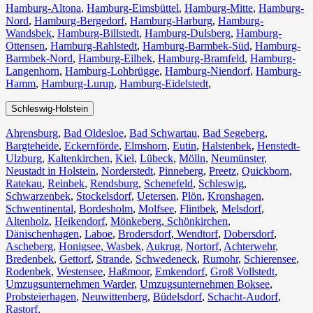
Hamburg-Altona
,
Hamburg-Eimsbüttel
,
Hamburg-Mitte
,
Hamburg-
Nord
,
Hamburg-Bergedorf
,
Hamburg-Harburg
,
Hamburg-
Wandsbek
,
Hamburg-Billstedt
,
Hamburg-Dulsberg
,
Hamburg-
Ottensen
,
Hamburg-Rahlstedt
,
Hamburg-Barmbek-Süd
,
Hamburg-
Barmbek-Nord
,
Hamburg-Eilbek
,
Hamburg-Bramfeld
,
Hamburg-
Langenhorn
,
Hamburg-Lohbrügge
,
Hamburg-Niendorf
,
Hamburg-
Hamm
,
Hamburg-Lurup
,
Hamburg-Eidelstedt
,
Schleswig-Holstein
Ahrensburg
,
Bad Oldesloe
,
Bad Schwartau
,
Bad Segeberg
,
Bargteheide
,
Eckernförde
,
Elmshorn
,
Eutin
,
Halstenbek
,
Henstedt-
Ulzburg
,
Kaltenkirchen
,
Kiel
,
Lübeck
,
Mölln
,
Neumünster
,
Neustadt in Holstein
,
Norderstedt
,
Pinneberg
,
Preetz
,
Quickborn
,
Ratekau
,
Reinbek
,
Rendsburg
,
Schenefeld
,
Schleswig
,
Schwarzenbek
,
Stockelsdorf
,
Uetersen
,
Plön
,
Kronshagen
,
Schwentinental
,
Bordesholm
,
Molfsee
,
Flintbek
,
Melsdorf
,
Altenholz
,
Heikendorf
,
Mönkeberg
,
Schönkirchen
,
Dänischenhagen
,
Laboe
,
Brodersdorf
,
Wendtorf
,
Dobersdorf
,
Ascheberg
,
Honigsee
,
Wasbek
,
Aukrug
,
Nortorf
,
Achterwehr
,
Bredenbek
,
Gettorf
,
Strande
,
Schwedeneck
,
Rumohr
,
Schierensee
,
Rodenbek
,
Westensee
,
Haßmoor
,
Emkendorf
,
Groß Vollstedt
,
Umzugsunternehmen Warder
,
Umzugsunternehmen Boksee
,
Probsteierhagen
,
Neuwittenberg
,
Büdelsdorf
,
Schacht-Audorf
,
Rastorf,