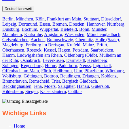
Deutschlandweit
Berlin⁠
,
München
,
Köln⁠
,
Frankfurt am Main
,
Stuttgart
,
Düsseldorf
,
Leipzig
,
Dortmund
,
Essen
,
Bremen
,
Dresden
,
Hannover
,
Nürnberg
,
Duisburg⁠
,
Bochum
,
Wuppertal⁠
,
Bielefeld⁠
,
Bonn⁠
,
Münster⁠
,
Mannheim
,
Karlsruhe
,
Augsburg
,
Wiesbaden⁠
,
Mönchengladbach⁠
,
Gelsenkirchen⁠
,
Aachen⁠
,
Braunschweig
,
Chemnitz⁠
,
Halle (Saale)
⁠,
Magdeburg
,
Freiburg im Breisgau
⁠,
Krefeld⁠
,
Mainz⁠
,
Erfurt
,
Oberhausen⁠
,
Rostock⁠
,
Kassel⁠
,
Hagen
,
Potsdam
,
Saarbrücken⁠
,
Hamm
,
Ludwigshafen am Rhein
⁠,
Oldenburg (Oldb)
,
Mülheim an
der Ruhr
,
Osnabrück⁠
,
Leverkusen
,
Darmstadt⁠
,
Heidelberg
,
Solingen
,
Regensburg
,
Herne⁠
,
Paderborn
,
Neuss
,
Ingolstadt
,
Offenbach am Main
,
Fürth⁠
,
Heilbronn
,
Ulm⁠
,
Pforzheim
,
Würzburg
,
Wolfsburg⁠
,
Göttingen
,
Bottrop
,
Reutlingen
,
Erlangen⁠
,
Koblenz
,
Bremerhaven⁠
,
Remscheid
,
Trier⁠
,
Bergisch Gladbach
,
Recklinghausen
,
Jena⁠
,
Moers⁠
,
Salzgitter⁠
,
Hanau
,
Gütersloh
,
Hildesheim⁠
,
Siegen⁠
,
Kaiserslautern⁠
,
Cottbus⁠
Wichtige Links
Home