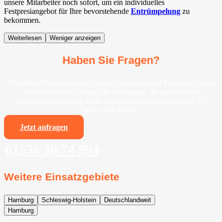
unsere Mitarbeiter noch sofort, um ein individuelles
Festpresiangebot für Ihre bevorstehende
Entrümpelung
zu
bekommen.
Weiterlesen
Weniger anzeigen
Haben Sie Fragen?
Wir stehen Ihnen gerne im Vorfeld bei sämtlichen Fragen zu Ihrem
bevorstehenden Umzug zur Verfügung. Ihr persönlicher
Ansprechpartner sorgt dafür, dass Sie stets informiert sind. Wir
freuen uns auf Sie!
Jetzt anfragen
01556 36 74 994
Weitere Einsatzgebiete
Hamburg
Schleswig-Holstein
Deutschlandweit
Hamburg