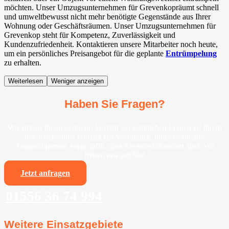
möchten. Unser Umzugsunternehmen für Grevenkopräumt schnell
und umweltbewusst nicht mehr benötigte Gegenstände aus Ihrer
Wohnung oder Geschäftsräumen. Unser Umzugsunternehmen für
Grevenkop steht für Kompetenz, Zuverlässigkeit und
Kundenzufriedenheit. Kontaktieren unsere Mitarbeiter noch heute,
um ein persönliches Preisangebot für die geplante
Entrümpelung
zu erhalten.
Weiterlesen
Weniger anzeigen
Haben Sie Fragen?
Wir stehen Ihnen gerne im Vorfeld bei sämtlichen Fragen zu Ihrem
bevorstehenden Umzug zur Verfügung. Ihr persönlicher
Ansprechpartner sorgt dafür, dass Sie stets informiert sind. Wir
freuen uns auf Sie!
Jetzt anfragen
01556 36 74 994
Weitere Einsatzgebiete