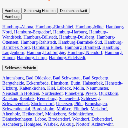
Hamburg
Schleswig-Holstein
Deutschlandweit
Hamburg
Hamburg-Altona
,
Hamburg-Eimsbüttel
,
Hamburg-Mitte
,
Hamburg-
Nord
,
Hamburg-Bergedorf
,
Hamburg-Harburg
,
Hamburg-
Wandsbek
,
Hamburg-Billstedt
,
Hamburg-Dulsberg
,
Hamburg-
Ottensen
,
Hamburg-Rahlstedt
,
Hamburg-Barmbek-Süd
,
Hamburg-
Barmbek-Nord
,
Hamburg-Eilbek
,
Hamburg-Bramfeld
,
Hamburg-
Langenhorn
,
Hamburg-Lohbrügge
,
Hamburg-Niendorf
,
Hamburg-
Hamm
,
Hamburg-Lurup
,
Hamburg-Eidelstedt
,
Schleswig-Holstein
Ahrensburg
,
Bad Oldesloe
,
Bad Schwartau
,
Bad Segeberg
,
Bargteheide
,
Eckernförde
,
Elmshorn
,
Eutin
,
Halstenbek
,
Henstedt-
Ulzburg
,
Kaltenkirchen
,
Kiel
,
Lübeck
,
Mölln
,
Neumünster
,
Neustadt in Holstein
,
Norderstedt
,
Pinneberg
,
Preetz
,
Quickborn
,
Ratekau
,
Reinbek
,
Rendsburg
,
Schenefeld
,
Schleswig
,
Schwarzenbek
,
Stockelsdorf
,
Uetersen
,
Plön
,
Kronshagen
,
Schwentinental
,
Bordesholm
,
Molfsee
,
Flintbek
,
Melsdorf
,
Altenholz
,
Heikendorf
,
Mönkeberg
,
Schönkirchen
,
Dänischenhagen
,
Laboe
,
Brodersdorf
,
Wendtorf
,
Dobersdorf
,
Ascheberg
,
Honigsee
,
Wasbek
,
Aukrug
,
Nortorf
,
Achterwehr
,