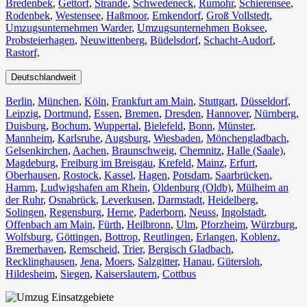
Bredenbek
,
Gettorf
,
Strande
,
Schwedeneck
,
Rumohr
,
Schierensee
,
Rodenbek
,
Westensee
,
Haßmoor
,
Emkendorf
,
Groß Vollstedt
,
Umzugsunternehmen Warder
,
Umzugsunternehmen Boksee
,
Probsteierhagen
,
Neuwittenberg
,
Büdelsdorf
,
Schacht-Audorf
,
Rastorf,
Deutschlandweit
Berlin⁠
,
München
,
Köln⁠
,
Frankfurt am Main
,
Stuttgart
,
Düsseldorf
,
Leipzig
,
Dortmund
,
Essen
,
Bremen
,
Dresden
,
Hannover
,
Nürnberg
,
Duisburg⁠
,
Bochum
,
Wuppertal⁠
,
Bielefeld⁠
,
Bonn⁠
,
Münster⁠
,
Mannheim
,
Karlsruhe
,
Augsburg
,
Wiesbaden⁠
,
Mönchengladbach⁠
,
Gelsenkirchen⁠
,
Aachen⁠
,
Braunschweig
,
Chemnitz⁠
,
Halle (Saale)
⁠,
Magdeburg
,
Freiburg im Breisgau
⁠,
Krefeld⁠
,
Mainz⁠
,
Erfurt
,
Oberhausen⁠
,
Rostock⁠
,
Kassel⁠
,
Hagen
,
Potsdam
,
Saarbrücken⁠
,
Hamm
,
Ludwigshafen am Rhein
⁠,
Oldenburg (Oldb)
,
Mülheim an
der Ruhr
,
Osnabrück⁠
,
Leverkusen
,
Darmstadt⁠
,
Heidelberg
,
Solingen
,
Regensburg
,
Herne⁠
,
Paderborn
,
Neuss
,
Ingolstadt
,
Offenbach am Main
,
Fürth⁠
,
Heilbronn
,
Ulm⁠
,
Pforzheim
,
Würzburg
,
Wolfsburg⁠
,
Göttingen
,
Bottrop
,
Reutlingen
,
Erlangen⁠
,
Koblenz
,
Bremerhaven⁠
,
Remscheid
,
Trier⁠
,
Bergisch Gladbach
,
Recklinghausen
,
Jena⁠
,
Moers⁠
,
Salzgitter⁠
,
Hanau
,
Gütersloh
,
Hildesheim⁠
,
Siegen⁠
,
Kaiserslautern⁠
,
Cottbus⁠