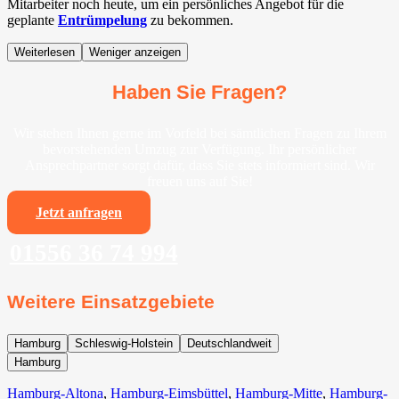
Mitarbeiter noch heute, um ein persönliches Angebot für die
geplante
Entrümpelung
zu bekommen.
Weiterlesen
Weniger anzeigen
Haben Sie Fragen?
Wir stehen Ihnen gerne im Vorfeld bei sämtlichen Fragen zu Ihrem
bevorstehenden Umzug zur Verfügung. Ihr persönlicher
Ansprechpartner sorgt dafür, dass Sie stets informiert sind. Wir
freuen uns auf Sie!
Jetzt anfragen
01556 36 74 994
Weitere Einsatzgebiete
Hamburg
Schleswig-Holstein
Deutschlandweit
Hamburg
Hamburg-Altona
,
Hamburg-Eimsbüttel
,
Hamburg-Mitte
,
Hamburg-