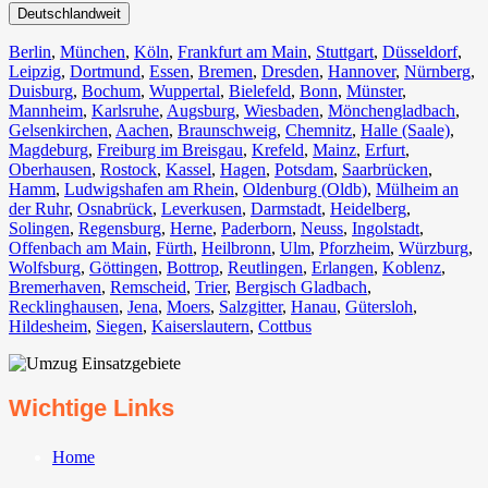
Deutschlandweit
Berlin⁠
,
München
,
Köln⁠
,
Frankfurt am Main
,
Stuttgart
,
Düsseldorf
,
Leipzig
,
Dortmund
,
Essen
,
Bremen
,
Dresden
,
Hannover
,
Nürnberg
,
Duisburg⁠
,
Bochum
,
Wuppertal⁠
,
Bielefeld⁠
,
Bonn⁠
,
Münster⁠
,
Mannheim
,
Karlsruhe
,
Augsburg
,
Wiesbaden⁠
,
Mönchengladbach⁠
,
Gelsenkirchen⁠
,
Aachen⁠
,
Braunschweig
,
Chemnitz⁠
,
Halle (Saale)
⁠,
Magdeburg
,
Freiburg im Breisgau
⁠,
Krefeld⁠
,
Mainz⁠
,
Erfurt
,
Oberhausen⁠
,
Rostock⁠
,
Kassel⁠
,
Hagen
,
Potsdam
,
Saarbrücken⁠
,
Hamm
,
Ludwigshafen am Rhein
⁠,
Oldenburg (Oldb)
,
Mülheim an
der Ruhr
,
Osnabrück⁠
,
Leverkusen
,
Darmstadt⁠
,
Heidelberg
,
Solingen
,
Regensburg
,
Herne⁠
,
Paderborn
,
Neuss
,
Ingolstadt
,
Offenbach am Main
,
Fürth⁠
,
Heilbronn
,
Ulm⁠
,
Pforzheim
,
Würzburg
,
Wolfsburg⁠
,
Göttingen
,
Bottrop
,
Reutlingen
,
Erlangen⁠
,
Koblenz
,
Bremerhaven⁠
,
Remscheid
,
Trier⁠
,
Bergisch Gladbach
,
Recklinghausen
,
Jena⁠
,
Moers⁠
,
Salzgitter⁠
,
Hanau
,
Gütersloh
,
Hildesheim⁠
,
Siegen⁠
,
Kaiserslautern⁠
,
Cottbus⁠
Wichtige Links
Home