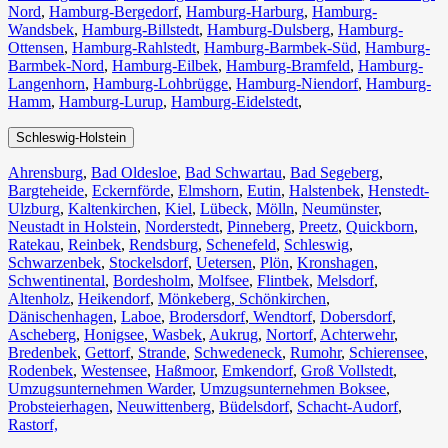
Nord
,
Hamburg-Bergedorf
,
Hamburg-Harburg
,
Hamburg-
Wandsbek
,
Hamburg-Billstedt
,
Hamburg-Dulsberg
,
Hamburg-
Ottensen
,
Hamburg-Rahlstedt
,
Hamburg-Barmbek-Süd
,
Hamburg-
Barmbek-Nord
,
Hamburg-Eilbek
,
Hamburg-Bramfeld
,
Hamburg-
Langenhorn
,
Hamburg-Lohbrügge
,
Hamburg-Niendorf
,
Hamburg-
Hamm
,
Hamburg-Lurup
,
Hamburg-Eidelstedt
,
Schleswig-Holstein
Ahrensburg
,
Bad Oldesloe
,
Bad Schwartau
,
Bad Segeberg
,
Bargteheide
,
Eckernförde
,
Elmshorn
,
Eutin
,
Halstenbek
,
Henstedt-
Ulzburg
,
Kaltenkirchen
,
Kiel
,
Lübeck
,
Mölln
,
Neumünster
,
Neustadt in Holstein
,
Norderstedt
,
Pinneberg
,
Preetz
,
Quickborn
,
Ratekau
,
Reinbek
,
Rendsburg
,
Schenefeld
,
Schleswig
,
Schwarzenbek
,
Stockelsdorf
,
Uetersen
,
Plön
,
Kronshagen
,
Schwentinental
,
Bordesholm
,
Molfsee
,
Flintbek
,
Melsdorf
,
Altenholz
,
Heikendorf
,
Mönkeberg
,
Schönkirchen
,
Dänischenhagen
,
Laboe
,
Brodersdorf
,
Wendtorf
,
Dobersdorf
,
Ascheberg
,
Honigsee
,
Wasbek
,
Aukrug
,
Nortorf
,
Achterwehr
,
Bredenbek
,
Gettorf
,
Strande
,
Schwedeneck
,
Rumohr
,
Schierensee
,
Rodenbek
,
Westensee
,
Haßmoor
,
Emkendorf
,
Groß Vollstedt
,
Umzugsunternehmen Warder
,
Umzugsunternehmen Boksee
,
Probsteierhagen
,
Neuwittenberg
,
Büdelsdorf
,
Schacht-Audorf
,
Rastorf,