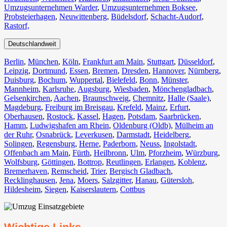
Umzugsunternehmen Warder
,
Umzugsunternehmen Boksee
,
Probsteierhagen
,
Neuwittenberg
,
Büdelsdorf
,
Schacht-Audorf
,
Rastorf,
Deutschlandweit
Berlin⁠
,
München
,
Köln⁠
,
Frankfurt am Main
,
Stuttgart
,
Düsseldorf
,
Leipzig
,
Dortmund
,
Essen
,
Bremen
,
Dresden
,
Hannover
,
Nürnberg
,
Duisburg⁠
,
Bochum
,
Wuppertal⁠
,
Bielefeld⁠
,
Bonn⁠
,
Münster⁠
,
Mannheim
,
Karlsruhe
,
Augsburg
,
Wiesbaden⁠
,
Mönchengladbach⁠
,
Gelsenkirchen⁠
,
Aachen⁠
,
Braunschweig
,
Chemnitz⁠
,
Halle (Saale)
⁠,
Magdeburg
,
Freiburg im Breisgau
⁠,
Krefeld⁠
,
Mainz⁠
,
Erfurt
,
Oberhausen⁠
,
Rostock⁠
,
Kassel⁠
,
Hagen
,
Potsdam
,
Saarbrücken⁠
,
Hamm
,
Ludwigshafen am Rhein
⁠,
Oldenburg (Oldb)
,
Mülheim an
der Ruhr
,
Osnabrück⁠
,
Leverkusen
,
Darmstadt⁠
,
Heidelberg
,
Solingen
,
Regensburg
,
Herne⁠
,
Paderborn
,
Neuss
,
Ingolstadt
,
Offenbach am Main
,
Fürth⁠
,
Heilbronn
,
Ulm⁠
,
Pforzheim
,
Würzburg
,
Wolfsburg⁠
,
Göttingen
,
Bottrop
,
Reutlingen
,
Erlangen⁠
,
Koblenz
,
Bremerhaven⁠
,
Remscheid
,
Trier⁠
,
Bergisch Gladbach
,
Recklinghausen
,
Jena⁠
,
Moers⁠
,
Salzgitter⁠
,
Hanau
,
Gütersloh
,
Hildesheim⁠
,
Siegen⁠
,
Kaiserslautern⁠
,
Cottbus⁠