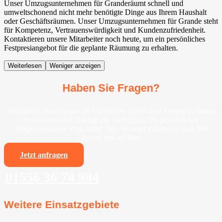
Unser Umzugsunternehmen für Granderäumt schnell und
umweltschonend nicht mehr benötigte Dinge aus Ihrem Haushalt
oder Geschäftsräumen. Unser Umzugsunternehmen für Grande steht
für Kompetenz, Vertrauenswürdigkeit und Kundenzufriedenheit.
Kontaktieren unsere Mitarbeiter noch heute, um ein persönliches
Festpresiangebot für die geplante Räumung zu erhalten.
Weiterlesen
Weniger anzeigen
Haben Sie Fragen?
Wir stehen Ihnen gerne im Vorfeld bei sämtlichen Fragen zu Ihrem
bevorstehenden Umzug zur Verfügung. Ihr persönlicher
Ansprechpartner sorgt dafür, dass Sie stets informiert sind. Wir
freuen uns auf Sie!
Jetzt anfragen
01556 36 74 994
Weitere Einsatzgebiete