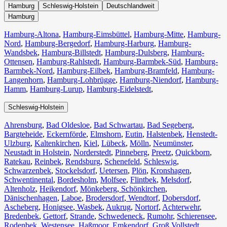
Hamburg
Schleswig-Holstein
Deutschlandweit
Hamburg
Hamburg-Altona
,
Hamburg-Eimsbüttel
,
Hamburg-Mitte
,
Hamburg-
Nord
,
Hamburg-Bergedorf
,
Hamburg-Harburg
,
Hamburg-
Wandsbek
,
Hamburg-Billstedt
,
Hamburg-Dulsberg
,
Hamburg-
Ottensen
,
Hamburg-Rahlstedt
,
Hamburg-Barmbek-Süd
,
Hamburg-
Barmbek-Nord
,
Hamburg-Eilbek
,
Hamburg-Bramfeld
,
Hamburg-
Langenhorn
,
Hamburg-Lohbrügge
,
Hamburg-Niendorf
,
Hamburg-
Hamm
,
Hamburg-Lurup
,
Hamburg-Eidelstedt
,
Schleswig-Holstein
Ahrensburg
,
Bad Oldesloe
,
Bad Schwartau
,
Bad Segeberg
,
Bargteheide
,
Eckernförde
,
Elmshorn
,
Eutin
,
Halstenbek
,
Henstedt-
Ulzburg
,
Kaltenkirchen
,
Kiel
,
Lübeck
,
Mölln
,
Neumünster
,
Neustadt in Holstein
,
Norderstedt
,
Pinneberg
,
Preetz
,
Quickborn
,
Ratekau
,
Reinbek
,
Rendsburg
,
Schenefeld
,
Schleswig
,
Schwarzenbek
,
Stockelsdorf
,
Uetersen
,
Plön
,
Kronshagen
,
Schwentinental
,
Bordesholm
,
Molfsee
,
Flintbek
,
Melsdorf
,
Altenholz
,
Heikendorf
,
Mönkeberg
,
Schönkirchen
,
Dänischenhagen
,
Laboe
,
Brodersdorf
,
Wendtorf
,
Dobersdorf
,
Ascheberg
,
Honigsee
,
Wasbek
,
Aukrug
,
Nortorf
,
Achterwehr
,
Bredenbek
,
Gettorf
,
Strande
,
Schwedeneck
,
Rumohr
,
Schierensee
,
Rodenbek
,
Westensee
,
Haßmoor
,
Emkendorf
,
Groß Vollstedt
,