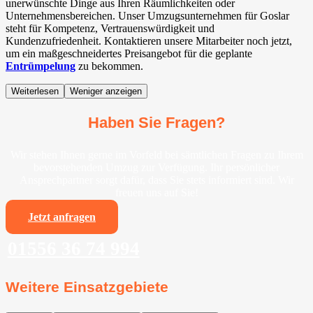
unerwünschte Dinge aus Ihren Räumlichkeiten oder
Unternehmensbereichen. Unser Umzugsunternehmen für Goslar
steht für Kompetenz, Vertrauenswürdigkeit und
Kundenzufriedenheit. Kontaktieren unsere Mitarbeiter noch jetzt,
um ein maßgeschneidertes Preisangebot für die geplante
Entrümpelung
zu bekommen.
Weiterlesen
Weniger anzeigen
Haben Sie Fragen?
Wir stehen Ihnen gerne im Vorfeld bei sämtlichen Fragen zu Ihrem
bevorstehenden Umzug zur Verfügung. Ihr persönlicher
Ansprechpartner sorgt dafür, dass Sie stets informiert sind. Wir
freuen uns auf Sie!
Jetzt anfragen
01556 36 74 994
Weitere Einsatzgebiete