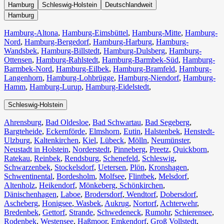
Hamburg
Schleswig-Holstein
Deutschlandweit
Hamburg
Hamburg-Altona
,
Hamburg-Eimsbüttel
,
Hamburg-Mitte
,
Hamburg-
Nord
,
Hamburg-Bergedorf
,
Hamburg-Harburg
,
Hamburg-
Wandsbek
,
Hamburg-Billstedt
,
Hamburg-Dulsberg
,
Hamburg-
Ottensen
,
Hamburg-Rahlstedt
,
Hamburg-Barmbek-Süd
,
Hamburg-
Barmbek-Nord
,
Hamburg-Eilbek
,
Hamburg-Bramfeld
,
Hamburg-
Langenhorn
,
Hamburg-Lohbrügge
,
Hamburg-Niendorf
,
Hamburg-
Hamm
,
Hamburg-Lurup
,
Hamburg-Eidelstedt
,
Schleswig-Holstein
Ahrensburg
,
Bad Oldesloe
,
Bad Schwartau
,
Bad Segeberg
,
Bargteheide
,
Eckernförde
,
Elmshorn
,
Eutin
,
Halstenbek
,
Henstedt-
Ulzburg
,
Kaltenkirchen
,
Kiel
,
Lübeck
,
Mölln
,
Neumünster
,
Neustadt in Holstein
,
Norderstedt
,
Pinneberg
,
Preetz
,
Quickborn
,
Ratekau
,
Reinbek
,
Rendsburg
,
Schenefeld
,
Schleswig
,
Schwarzenbek
,
Stockelsdorf
,
Uetersen
,
Plön
,
Kronshagen
,
Schwentinental
,
Bordesholm
,
Molfsee
,
Flintbek
,
Melsdorf
,
Altenholz
,
Heikendorf
,
Mönkeberg
,
Schönkirchen
,
Dänischenhagen
,
Laboe
,
Brodersdorf
,
Wendtorf
,
Dobersdorf
,
Ascheberg
,
Honigsee
,
Wasbek
,
Aukrug
,
Nortorf
,
Achterwehr
,
Bredenbek
,
Gettorf
,
Strande
,
Schwedeneck
,
Rumohr
,
Schierensee
,
Rodenbek
,
Westensee
,
Haßmoor
,
Emkendorf
,
Groß Vollstedt
,