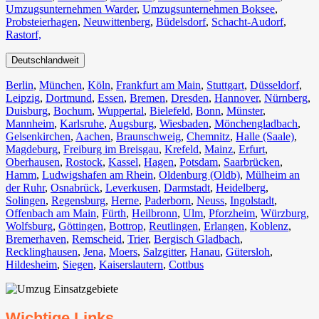
Umzugsunternehmen Warder
,
Umzugsunternehmen Boksee
,
Probsteierhagen
,
Neuwittenberg
,
Büdelsdorf
,
Schacht-Audorf
,
Rastorf,
Deutschlandweit
Berlin⁠
,
München
,
Köln⁠
,
Frankfurt am Main
,
Stuttgart
,
Düsseldorf
,
Leipzig
,
Dortmund
,
Essen
,
Bremen
,
Dresden
,
Hannover
,
Nürnberg
,
Duisburg⁠
,
Bochum
,
Wuppertal⁠
,
Bielefeld⁠
,
Bonn⁠
,
Münster⁠
,
Mannheim
,
Karlsruhe
,
Augsburg
,
Wiesbaden⁠
,
Mönchengladbach⁠
,
Gelsenkirchen⁠
,
Aachen⁠
,
Braunschweig
,
Chemnitz⁠
,
Halle (Saale)
⁠,
Magdeburg
,
Freiburg im Breisgau
⁠,
Krefeld⁠
,
Mainz⁠
,
Erfurt
,
Oberhausen⁠
,
Rostock⁠
,
Kassel⁠
,
Hagen
,
Potsdam
,
Saarbrücken⁠
,
Hamm
,
Ludwigshafen am Rhein
⁠,
Oldenburg (Oldb)
,
Mülheim an
der Ruhr
,
Osnabrück⁠
,
Leverkusen
,
Darmstadt⁠
,
Heidelberg
,
Solingen
,
Regensburg
,
Herne⁠
,
Paderborn
,
Neuss
,
Ingolstadt
,
Offenbach am Main
,
Fürth⁠
,
Heilbronn
,
Ulm⁠
,
Pforzheim
,
Würzburg
,
Wolfsburg⁠
,
Göttingen
,
Bottrop
,
Reutlingen
,
Erlangen⁠
,
Koblenz
,
Bremerhaven⁠
,
Remscheid
,
Trier⁠
,
Bergisch Gladbach
,
Recklinghausen
,
Jena⁠
,
Moers⁠
,
Salzgitter⁠
,
Hanau
,
Gütersloh
,
Hildesheim⁠
,
Siegen⁠
,
Kaiserslautern⁠
,
Cottbus⁠
Wichtige Links