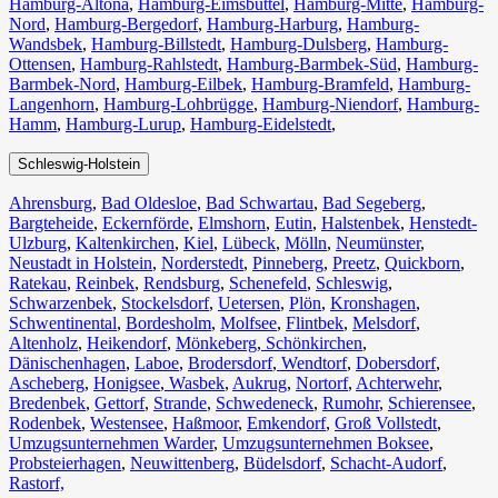
Hamburg-Altona
,
Hamburg-Eimsbüttel
,
Hamburg-Mitte
,
Hamburg-
Nord
,
Hamburg-Bergedorf
,
Hamburg-Harburg
,
Hamburg-
Wandsbek
,
Hamburg-Billstedt
,
Hamburg-Dulsberg
,
Hamburg-
Ottensen
,
Hamburg-Rahlstedt
,
Hamburg-Barmbek-Süd
,
Hamburg-
Barmbek-Nord
,
Hamburg-Eilbek
,
Hamburg-Bramfeld
,
Hamburg-
Langenhorn
,
Hamburg-Lohbrügge
,
Hamburg-Niendorf
,
Hamburg-
Hamm
,
Hamburg-Lurup
,
Hamburg-Eidelstedt
,
Schleswig-Holstein
Ahrensburg
,
Bad Oldesloe
,
Bad Schwartau
,
Bad Segeberg
,
Bargteheide
,
Eckernförde
,
Elmshorn
,
Eutin
,
Halstenbek
,
Henstedt-
Ulzburg
,
Kaltenkirchen
,
Kiel
,
Lübeck
,
Mölln
,
Neumünster
,
Neustadt in Holstein
,
Norderstedt
,
Pinneberg
,
Preetz
,
Quickborn
,
Ratekau
,
Reinbek
,
Rendsburg
,
Schenefeld
,
Schleswig
,
Schwarzenbek
,
Stockelsdorf
,
Uetersen
,
Plön
,
Kronshagen
,
Schwentinental
,
Bordesholm
,
Molfsee
,
Flintbek
,
Melsdorf
,
Altenholz
,
Heikendorf
,
Mönkeberg
,
Schönkirchen
,
Dänischenhagen
,
Laboe
,
Brodersdorf
,
Wendtorf
,
Dobersdorf
,
Ascheberg
,
Honigsee
,
Wasbek
,
Aukrug
,
Nortorf
,
Achterwehr
,
Bredenbek
,
Gettorf
,
Strande
,
Schwedeneck
,
Rumohr
,
Schierensee
,
Rodenbek
,
Westensee
,
Haßmoor
,
Emkendorf
,
Groß Vollstedt
,
Umzugsunternehmen Warder
,
Umzugsunternehmen Boksee
,
Probsteierhagen
,
Neuwittenberg
,
Büdelsdorf
,
Schacht-Audorf
,
Rastorf,