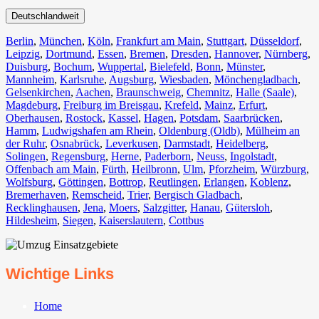
Deutschlandweit
Berlin⁠
,
München
,
Köln⁠
,
Frankfurt am Main
,
Stuttgart
,
Düsseldorf
,
Leipzig
,
Dortmund
,
Essen
,
Bremen
,
Dresden
,
Hannover
,
Nürnberg
,
Duisburg⁠
,
Bochum
,
Wuppertal⁠
,
Bielefeld⁠
,
Bonn⁠
,
Münster⁠
,
Mannheim
,
Karlsruhe
,
Augsburg
,
Wiesbaden⁠
,
Mönchengladbach⁠
,
Gelsenkirchen⁠
,
Aachen⁠
,
Braunschweig
,
Chemnitz⁠
,
Halle (Saale)
⁠,
Magdeburg
,
Freiburg im Breisgau
⁠,
Krefeld⁠
,
Mainz⁠
,
Erfurt
,
Oberhausen⁠
,
Rostock⁠
,
Kassel⁠
,
Hagen
,
Potsdam
,
Saarbrücken⁠
,
Hamm
,
Ludwigshafen am Rhein
⁠,
Oldenburg (Oldb)
,
Mülheim an
der Ruhr
,
Osnabrück⁠
,
Leverkusen
,
Darmstadt⁠
,
Heidelberg
,
Solingen
,
Regensburg
,
Herne⁠
,
Paderborn
,
Neuss
,
Ingolstadt
,
Offenbach am Main
,
Fürth⁠
,
Heilbronn
,
Ulm⁠
,
Pforzheim
,
Würzburg
,
Wolfsburg⁠
,
Göttingen
,
Bottrop
,
Reutlingen
,
Erlangen⁠
,
Koblenz
,
Bremerhaven⁠
,
Remscheid
,
Trier⁠
,
Bergisch Gladbach
,
Recklinghausen
,
Jena⁠
,
Moers⁠
,
Salzgitter⁠
,
Hanau
,
Gütersloh
,
Hildesheim⁠
,
Siegen⁠
,
Kaiserslautern⁠
,
Cottbus⁠
Wichtige Links
Home