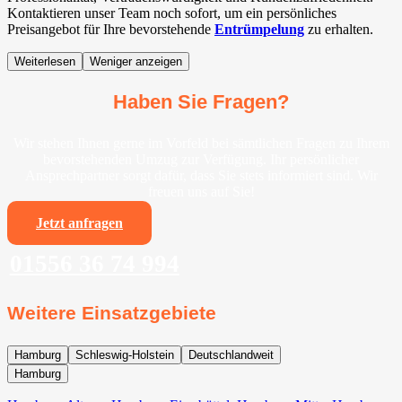
Kontaktieren unser Team noch sofort, um ein persönliches
Preisangebot für Ihre bevorstehende
Entrümpelung
zu erhalten.
Weiterlesen
Weniger anzeigen
Haben Sie Fragen?
Wir stehen Ihnen gerne im Vorfeld bei sämtlichen Fragen zu Ihrem
bevorstehenden Umzug zur Verfügung. Ihr persönlicher
Ansprechpartner sorgt dafür, dass Sie stets informiert sind. Wir
freuen uns auf Sie!
Jetzt anfragen
01556 36 74 994
Weitere Einsatzgebiete
Hamburg
Schleswig-Holstein
Deutschlandweit
Hamburg