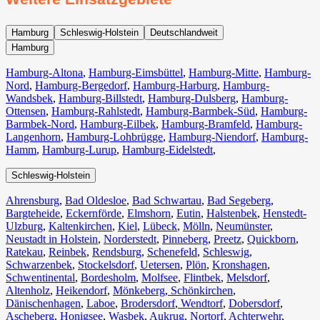
Hamburg
Schleswig-Holstein
Deutschlandweit
Hamburg
Hamburg-Altona
,
Hamburg-Eimsbüttel
,
Hamburg-Mitte
,
Hamburg-
Nord
,
Hamburg-Bergedorf
,
Hamburg-Harburg
,
Hamburg-
Wandsbek
,
Hamburg-Billstedt
,
Hamburg-Dulsberg
,
Hamburg-
Ottensen
,
Hamburg-Rahlstedt
,
Hamburg-Barmbek-Süd
,
Hamburg-
Barmbek-Nord
,
Hamburg-Eilbek
,
Hamburg-Bramfeld
,
Hamburg-
Langenhorn
,
Hamburg-Lohbrügge
,
Hamburg-Niendorf
,
Hamburg-
Hamm
,
Hamburg-Lurup
,
Hamburg-Eidelstedt
,
Schleswig-Holstein
Ahrensburg
,
Bad Oldesloe
,
Bad Schwartau
,
Bad Segeberg
,
Bargteheide
,
Eckernförde
,
Elmshorn
,
Eutin
,
Halstenbek
,
Henstedt-
Ulzburg
,
Kaltenkirchen
,
Kiel
,
Lübeck
,
Mölln
,
Neumünster
,
Neustadt in Holstein
,
Norderstedt
,
Pinneberg
,
Preetz
,
Quickborn
,
Ratekau
,
Reinbek
,
Rendsburg
,
Schenefeld
,
Schleswig
,
Schwarzenbek
,
Stockelsdorf
,
Uetersen
,
Plön
,
Kronshagen
,
Schwentinental
,
Bordesholm
,
Molfsee
,
Flintbek
,
Melsdorf
,
Altenholz
,
Heikendorf
,
Mönkeberg
,
Schönkirchen
,
Dänischenhagen
,
Laboe
,
Brodersdorf
,
Wendtorf
,
Dobersdorf
,
Ascheberg
,
Honigsee
,
Wasbek
,
Aukrug
,
Nortorf
,
Achterwehr
,