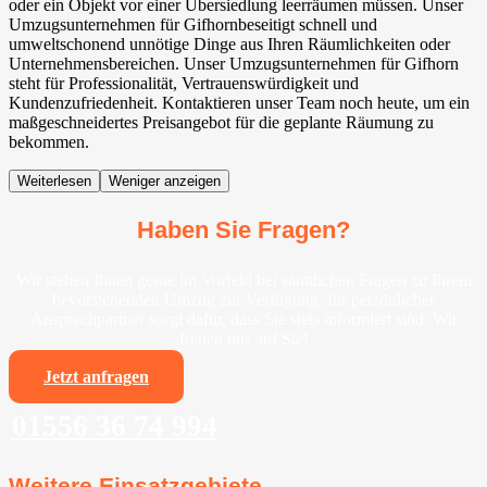
oder ein Objekt vor einer Übersiedlung leerräumen müssen. Unser
Umzugsunternehmen für Gifhornbeseitigt schnell und
umweltschonend unnötige Dinge aus Ihren Räumlichkeiten oder
Unternehmensbereichen. Unser Umzugsunternehmen für Gifhorn
steht für Professionalität, Vertrauenswürdigkeit und
Kundenzufriedenheit. Kontaktieren unser Team noch heute, um ein
maßgeschneidertes Preisangebot für die geplante Räumung zu
bekommen.
Weiterlesen
Weniger anzeigen
Haben Sie Fragen?
Wir stehen Ihnen gerne im Vorfeld bei sämtlichen Fragen zu Ihrem
bevorstehenden Umzug zur Verfügung. Ihr persönlicher
Ansprechpartner sorgt dafür, dass Sie stets informiert sind. Wir
freuen uns auf Sie!
Jetzt anfragen
01556 36 74 994
Weitere Einsatzgebiete