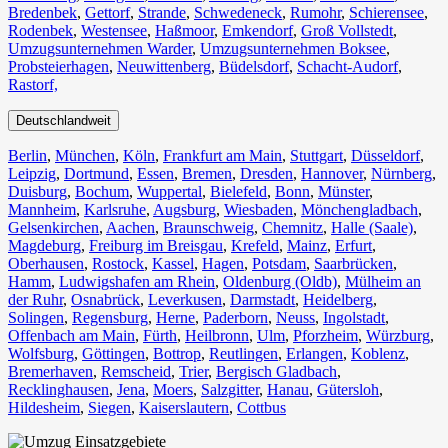
Bredenbek
,
Gettorf
,
Strande
,
Schwedeneck
,
Rumohr
,
Schierensee
,
Rodenbek
,
Westensee
,
Haßmoor
,
Emkendorf
,
Groß Vollstedt
,
Umzugsunternehmen Warder
,
Umzugsunternehmen Boksee
,
Probsteierhagen
,
Neuwittenberg
,
Büdelsdorf
,
Schacht-Audorf
,
Rastorf,
Deutschlandweit
Berlin⁠
,
München
,
Köln⁠
,
Frankfurt am Main
,
Stuttgart
,
Düsseldorf
,
Leipzig
,
Dortmund
,
Essen
,
Bremen
,
Dresden
,
Hannover
,
Nürnberg
,
Duisburg⁠
,
Bochum
,
Wuppertal⁠
,
Bielefeld⁠
,
Bonn⁠
,
Münster⁠
,
Mannheim
,
Karlsruhe
,
Augsburg
,
Wiesbaden⁠
,
Mönchengladbach⁠
,
Gelsenkirchen⁠
,
Aachen⁠
,
Braunschweig
,
Chemnitz⁠
,
Halle (Saale)
⁠,
Magdeburg
,
Freiburg im Breisgau
⁠,
Krefeld⁠
,
Mainz⁠
,
Erfurt
,
Oberhausen⁠
,
Rostock⁠
,
Kassel⁠
,
Hagen
,
Potsdam
,
Saarbrücken⁠
,
Hamm
,
Ludwigshafen am Rhein
⁠,
Oldenburg (Oldb)
,
Mülheim an
der Ruhr
,
Osnabrück⁠
,
Leverkusen
,
Darmstadt⁠
,
Heidelberg
,
Solingen
,
Regensburg
,
Herne⁠
,
Paderborn
,
Neuss
,
Ingolstadt
,
Offenbach am Main
,
Fürth⁠
,
Heilbronn
,
Ulm⁠
,
Pforzheim
,
Würzburg
,
Wolfsburg⁠
,
Göttingen
,
Bottrop
,
Reutlingen
,
Erlangen⁠
,
Koblenz
,
Bremerhaven⁠
,
Remscheid
,
Trier⁠
,
Bergisch Gladbach
,
Recklinghausen
,
Jena⁠
,
Moers⁠
,
Salzgitter⁠
,
Hanau
,
Gütersloh
,
Hildesheim⁠
,
Siegen⁠
,
Kaiserslautern⁠
,
Cottbus⁠