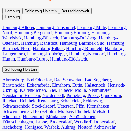
Hamburg
Schleswig-Holstein
Deutschlandweit
Hamburg
Hamburg-Altona
,
Hamburg-Eimsbüttel
,
Hamburg-Mitte
,
Hamburg-
Nord
,
Hamburg-Bergedorf
,
Hamburg-Harburg
,
Hamburg-
Wandsbek
,
Hamburg-Billstedt
,
Hamburg-Dulsberg
,
Hamburg-
Ottensen
,
Hamburg-Rahlstedt
,
Hamburg-Barmbek-Süd
,
Hamburg-
Barmbek-Nord
,
Hamburg-Eilbek
,
Hamburg-Bramfeld
,
Hamburg-
Langenhorn
,
Hamburg-Lohbrügge
,
Hamburg-Niendorf
,
Hamburg-
Hamm
,
Hamburg-Lurup
,
Hamburg-Eidelstedt
,
Schleswig-Holstein
Ahrensburg
,
Bad Oldesloe
,
Bad Schwartau
,
Bad Segeberg
,
Bargteheide
,
Eckernförde
,
Elmshorn
,
Eutin
,
Halstenbek
,
Henstedt-
Ulzburg
,
Kaltenkirchen
,
Kiel
,
Lübeck
,
Mölln
,
Neumünster
,
Neustadt in Holstein
,
Norderstedt
,
Pinneberg
,
Preetz
,
Quickborn
,
Ratekau
,
Reinbek
,
Rendsburg
,
Schenefeld
,
Schleswig
,
Schwarzenbek
,
Stockelsdorf
,
Uetersen
,
Plön
,
Kronshagen
,
Schwentinental
,
Bordesholm
,
Molfsee
,
Flintbek
,
Melsdorf
,
Altenholz
,
Heikendorf
,
Mönkeberg
,
Schönkirchen
,
Dänischenhagen
,
Laboe
,
Brodersdorf
,
Wendtorf
,
Dobersdorf
,
Ascheberg
,
Honigsee
,
Wasbek
,
Aukrug
,
Nortorf
,
Achterwehr
,