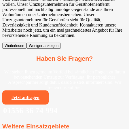
wollen. Unser Umzugsunternehmen für Gersthofenentfernt
professionell und nachhaltig unnötige Gegenstände aus Ihren
Wohnräumen oder Unternehmensbereichen. Unser
Umzugsunternehmen für Gersthofen steht für Qualität,
Zuverlässigkeit und Kundenzufriedenheit. Kontaktieren unsere
Mitarbeiter noch jetzt, um ein maßgeschneidertes Angebot für Ihre
bevorstehende Räumung zu bekommen.
Weiterlesen
Weniger anzeigen
Haben Sie Fragen?
Wir stehen Ihnen gerne im Vorfeld bei sämtlichen Fragen zu Ihrem
bevorstehenden Umzug zur Verfügung. Ihr persönlicher
Ansprechpartner sorgt dafür, dass Sie stets informiert sind. Wir
freuen uns auf Sie!
Jetzt anfragen
01556 36 74 994
Weitere Einsatzgebiete