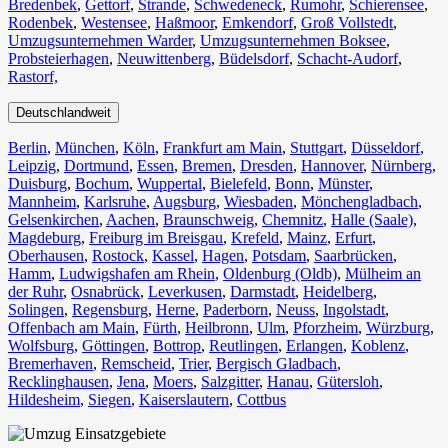
Bredenbek
,
Gettorf
,
Strande
,
Schwedeneck
,
Rumohr
,
Schierensee
,
Rodenbek
,
Westensee
,
Haßmoor
,
Emkendorf
,
Groß Vollstedt
,
Umzugsunternehmen Warder
,
Umzugsunternehmen Boksee
,
Probsteierhagen
,
Neuwittenberg
,
Büdelsdorf
,
Schacht-Audorf
,
Rastorf,
Deutschlandweit
Berlin⁠
,
München
,
Köln⁠
,
Frankfurt am Main
,
Stuttgart
,
Düsseldorf
,
Leipzig
,
Dortmund
,
Essen
,
Bremen
,
Dresden
,
Hannover
,
Nürnberg
,
Duisburg⁠
,
Bochum
,
Wuppertal⁠
,
Bielefeld⁠
,
Bonn⁠
,
Münster⁠
,
Mannheim
,
Karlsruhe
,
Augsburg
,
Wiesbaden⁠
,
Mönchengladbach⁠
,
Gelsenkirchen⁠
,
Aachen⁠
,
Braunschweig
,
Chemnitz⁠
,
Halle (Saale)
⁠,
Magdeburg
,
Freiburg im Breisgau
⁠,
Krefeld⁠
,
Mainz⁠
,
Erfurt
,
Oberhausen⁠
,
Rostock⁠
,
Kassel⁠
,
Hagen
,
Potsdam
,
Saarbrücken⁠
,
Hamm
,
Ludwigshafen am Rhein
⁠,
Oldenburg (Oldb)
,
Mülheim an
der Ruhr
,
Osnabrück⁠
,
Leverkusen
,
Darmstadt⁠
,
Heidelberg
,
Solingen
,
Regensburg
,
Herne⁠
,
Paderborn
,
Neuss
,
Ingolstadt
,
Offenbach am Main
,
Fürth⁠
,
Heilbronn
,
Ulm⁠
,
Pforzheim
,
Würzburg
,
Wolfsburg⁠
,
Göttingen
,
Bottrop
,
Reutlingen
,
Erlangen⁠
,
Koblenz
,
Bremerhaven⁠
,
Remscheid
,
Trier⁠
,
Bergisch Gladbach
,
Recklinghausen
,
Jena⁠
,
Moers⁠
,
Salzgitter⁠
,
Hanau
,
Gütersloh
,
Hildesheim⁠
,
Siegen⁠
,
Kaiserslautern⁠
,
Cottbus⁠