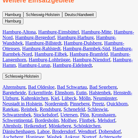
Weitere Einsatzgebiete
Hamburg
Schleswig-Holstein
Deutschlandweit
Hamburg
Hamburg-Altona
,
Hamburg-Eimsbüttel
,
Hamburg-Mitte
,
Hamburg-
Nord
,
Hamburg-Bergedorf
,
Hamburg-Harburg
,
Hamburg-
Wandsbek
,
Hamburg-Billstedt
,
Hamburg-Dulsberg
,
Hamburg-
Ottensen
,
Hamburg-Rahlstedt
,
Hamburg-Barmbek-Süd
,
Hamburg-
Barmbek-Nord
,
Hamburg-Eilbek
,
Hamburg-Bramfeld
,
Hamburg-
Langenhorn
,
Hamburg-Lohbrügge
,
Hamburg-Niendorf
,
Hamburg-
Hamm
,
Hamburg-Lurup
,
Hamburg-Eidelstedt
,
Schleswig-Holstein
Ahrensburg
,
Bad Oldesloe
,
Bad Schwartau
,
Bad Segeberg
,
Bargteheide
,
Eckernförde
,
Elmshorn
,
Eutin
,
Halstenbek
,
Henstedt-
Ulzburg
,
Kaltenkirchen
,
Kiel
,
Lübeck
,
Mölln
,
Neumünster
,
Neustadt in Holstein
,
Norderstedt
,
Pinneberg
,
Preetz
,
Quickborn
,
Ratekau
,
Reinbek
,
Rendsburg
,
Schenefeld
,
Schleswig
,
Schwarzenbek
,
Stockelsdorf
,
Uetersen
,
Plön
,
Kronshagen
,
Schwentinental
,
Bordesholm
,
Molfsee
,
Flintbek
,
Melsdorf
,
Altenholz
,
Heikendorf
,
Mönkeberg
,
Schönkirchen
,
Dänischenhagen
,
Laboe
,
Brodersdorf
,
Wendtorf
,
Dobersdorf
,
Ascheberg
,
Honigsee
,
Wasbek
,
Aukrug
,
Nortorf
,
Achterwehr
,