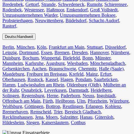
Bredenbek
,
Gettorf
,
Strande
,
Schwedeneck
,
Rumohr
,
Schierensee
,
Rodenbek
,
Westensee
,
Haßmoor
,
Emkendorf
,
Groß Vollstedt
,
Umzugsunternehmen Warder
,
Umzugsunternehmen Boksee
,
Probsteierhagen
,
Neuwittenberg
,
Büdelsdorf
,
Schacht-Audorf
,
Rastorf,
Deutschlandweit
Berlin⁠
,
München
,
Köln⁠
,
Frankfurt am Main
,
Stuttgart
,
Düsseldorf
,
Leipzig
,
Dortmund
,
Essen
,
Bremen
,
Dresden
,
Hannover
,
Nürnberg
,
Duisburg⁠
,
Bochum
,
Wuppertal⁠
,
Bielefeld⁠
,
Bonn⁠
,
Münster⁠
,
Mannheim
,
Karlsruhe
,
Augsburg
,
Wiesbaden⁠
,
Mönchengladbach⁠
,
Gelsenkirchen⁠
,
Aachen⁠
,
Braunschweig
,
Chemnitz⁠
,
Halle (Saale)
⁠,
Magdeburg
,
Freiburg im Breisgau
⁠,
Krefeld⁠
,
Mainz⁠
,
Erfurt
,
Oberhausen⁠
,
Rostock⁠
,
Kassel⁠
,
Hagen
,
Potsdam
,
Saarbrücken⁠
,
Hamm
,
Ludwigshafen am Rhein
⁠,
Oldenburg (Oldb)
,
Mülheim an
der Ruhr
,
Osnabrück⁠
,
Leverkusen
,
Darmstadt⁠
,
Heidelberg
,
Solingen
,
Regensburg
,
Herne⁠
,
Paderborn
,
Neuss
,
Ingolstadt
,
Offenbach am Main
,
Fürth⁠
,
Heilbronn
,
Ulm⁠
,
Pforzheim
,
Würzburg
,
Wolfsburg⁠
,
Göttingen
,
Bottrop
,
Reutlingen
,
Erlangen⁠
,
Koblenz
,
Bremerhaven⁠
,
Remscheid
,
Trier⁠
,
Bergisch Gladbach
,
Recklinghausen
,
Jena⁠
,
Moers⁠
,
Salzgitter⁠
,
Hanau
,
Gütersloh
,
Hildesheim⁠
,
Siegen⁠
,
Kaiserslautern⁠
,
Cottbus⁠