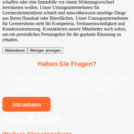
schaffen oder eine Immobilie vor einem Wohnungswechsel
leerräumen wollen. Unser Umzugsunternehmen für
Germersheimentfernt schnell und umweltbewusst unnötige Dinge
aus Ihrem Haushalt oder Büroflächen. Unser Umzugsunternehmen
für Germersheim steht für Kompetenz, Vertrauenswürdigkeit und
Kundenorientierung. Kontaktieren unsere Mitarbeiter noch sofort,
um ein persönliches Preisangebot für die geplante Räumung zu
erhalten.
Weiterlesen
Weniger anzeigen
Haben Sie Fragen?
Wir stehen Ihnen gerne im Vorfeld bei sämtlichen Fragen zu Ihrem
bevorstehenden Umzug zur Verfügung. Ihr persönlicher
Ansprechpartner sorgt dafür, dass Sie stets informiert sind. Wir
freuen uns auf Sie!
Jetzt anfragen
01556 36 74 994