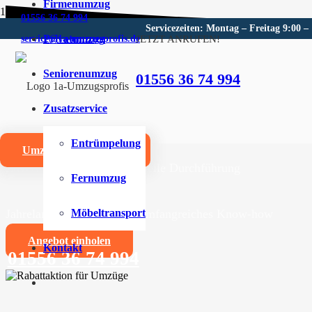
Firmenumzug
01556 36 74 994
Servicezeiten: Montag – Freitag 9:00 –
Privatumzug
JETZT ANRUFEN!
service@1a-umzugsprofis.de
Umzugsunternehmen für Geo
Seniorenumzug
01556 36 74 994
Wir sind Ihr kompetentes Umzugsunternehmen für Geor
Zusatzservice
Umzüge aller Art für Privat- und Firmenkunden
Entrümpelung
Umzugskostenrechner
Zuverlässige und professionelle Durchführung
Fernumzug
Jahrelange Erfahrung und umfangreiches Know-how
Möbeltransport
Angebot einholen
Kontakt
01556 36 74 994