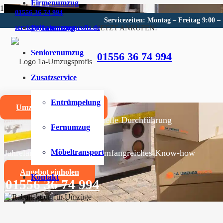
Firmenumzug
01556 36 74 994
Servicezeiten: Montag – Freitag 9:00 –
Privatumzug
JETZT ANRUFEN!
service@1a-umzugsprofis.de
Umzugsunternehmen für Gel
Seniorenumzug
01556 36 74 994
Wir sind Ihr kompetentes Umzugsunternehmen für Gel
Zusatzservice
Umzüge aller Art für Privat- und Firmenkunden
Entrümpelung
Umzugskostenrechner
Zuverlässige und professionelle Durchführung
Fernumzug
Jahrelange Erfahrung und umfangreiches Know-how
Möbeltransport
Angebot einholen
Kontakt
01556 36 74 994