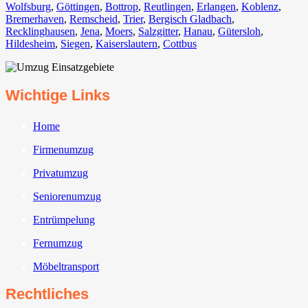
Wolfsburg⁠
,
Göttingen
,
Bottrop
,
Reutlingen
,
Erlangen⁠
,
Koblenz
,
Bremerhaven⁠
,
Remscheid
,
Trier⁠
,
Bergisch Gladbach
,
Recklinghausen
,
Jena⁠
,
Moers⁠
,
Salzgitter⁠
,
Hanau
,
Gütersloh
,
Hildesheim⁠
,
Siegen⁠
,
Kaiserslautern⁠
,
Cottbus⁠
Wichtige Links
Home
Firmenumzug
Privatumzug
Seniorenumzug
Entrümpelung
Fernumzug
Möbeltransport
Rechtliches