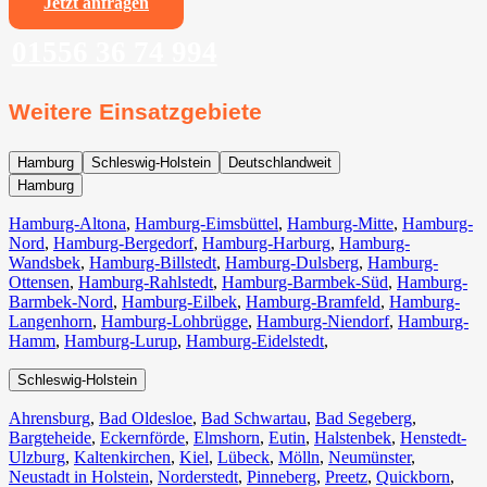
Jetzt anfragen
01556 36 74 994
Weitere Einsatzgebiete
Hamburg
Schleswig-Holstein
Deutschlandweit
Hamburg
Hamburg-Altona
,
Hamburg-Eimsbüttel
,
Hamburg-Mitte
,
Hamburg-
Nord
,
Hamburg-Bergedorf
,
Hamburg-Harburg
,
Hamburg-
Wandsbek
,
Hamburg-Billstedt
,
Hamburg-Dulsberg
,
Hamburg-
Ottensen
,
Hamburg-Rahlstedt
,
Hamburg-Barmbek-Süd
,
Hamburg-
Barmbek-Nord
,
Hamburg-Eilbek
,
Hamburg-Bramfeld
,
Hamburg-
Langenhorn
,
Hamburg-Lohbrügge
,
Hamburg-Niendorf
,
Hamburg-
Hamm
,
Hamburg-Lurup
,
Hamburg-Eidelstedt
,
Schleswig-Holstein
Ahrensburg
,
Bad Oldesloe
,
Bad Schwartau
,
Bad Segeberg
,
Bargteheide
,
Eckernförde
,
Elmshorn
,
Eutin
,
Halstenbek
,
Henstedt-
Ulzburg
,
Kaltenkirchen
,
Kiel
,
Lübeck
,
Mölln
,
Neumünster
,
Neustadt in Holstein
,
Norderstedt
,
Pinneberg
,
Preetz
,
Quickborn
,