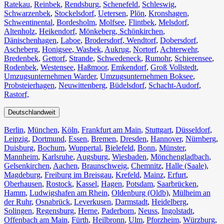
Ratekau
,
Reinbek
,
Rendsburg
,
Schenefeld
,
Schleswig
,
Schwarzenbek
,
Stockelsdorf
,
Uetersen
,
Plön
,
Kronshagen
,
Schwentinental
,
Bordesholm
,
Molfsee
,
Flintbek
,
Melsdorf
,
Altenholz
,
Heikendorf
,
Mönkeberg
,
Schönkirchen
,
Dänischenhagen
,
Laboe
,
Brodersdorf
,
Wendtorf
,
Dobersdorf
,
Ascheberg
,
Honigsee
,
Wasbek
,
Aukrug
,
Nortorf
,
Achterwehr
,
Bredenbek
,
Gettorf
,
Strande
,
Schwedeneck
,
Rumohr
,
Schierensee
,
Rodenbek
,
Westensee
,
Haßmoor
,
Emkendorf
,
Groß Vollstedt
,
Umzugsunternehmen Warder
,
Umzugsunternehmen Boksee
,
Probsteierhagen
,
Neuwittenberg
,
Büdelsdorf
,
Schacht-Audorf
,
Rastorf,
Deutschlandweit
Berlin⁠
,
München
,
Köln⁠
,
Frankfurt am Main
,
Stuttgart
,
Düsseldorf
,
Leipzig
,
Dortmund
,
Essen
,
Bremen
,
Dresden
,
Hannover
,
Nürnberg
,
Duisburg⁠
,
Bochum
,
Wuppertal⁠
,
Bielefeld⁠
,
Bonn⁠
,
Münster⁠
,
Mannheim
,
Karlsruhe
,
Augsburg
,
Wiesbaden⁠
,
Mönchengladbach⁠
,
Gelsenkirchen⁠
,
Aachen⁠
,
Braunschweig
,
Chemnitz⁠
,
Halle (Saale)
⁠,
Magdeburg
,
Freiburg im Breisgau
⁠,
Krefeld⁠
,
Mainz⁠
,
Erfurt
,
Oberhausen⁠
,
Rostock⁠
,
Kassel⁠
,
Hagen
,
Potsdam
,
Saarbrücken⁠
,
Hamm
,
Ludwigshafen am Rhein
⁠,
Oldenburg (Oldb)
,
Mülheim an
der Ruhr
,
Osnabrück⁠
,
Leverkusen
,
Darmstadt⁠
,
Heidelberg
,
Solingen
,
Regensburg
,
Herne⁠
,
Paderborn
,
Neuss
,
Ingolstadt
,
Offenbach am Main
,
Fürth⁠
,
Heilbronn
,
Ulm⁠
,
Pforzheim
,
Würzburg
,