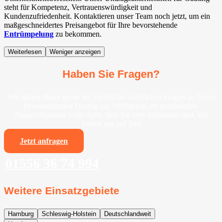
steht für Kompetenz, Vertrauenswürdigkeit und
Kundenzufriedenheit. Kontaktieren unser Team noch jetzt, um ein
maßgeschneidertes Preisangebot für Ihre bevorstehende
Entrümpelung
zu bekommen.
Weiterlesen
Weniger anzeigen
Haben Sie Fragen?
Wir stehen Ihnen gerne im Vorfeld bei sämtlichen Fragen zu Ihrem
bevorstehenden Umzug zur Verfügung. Ihr persönlicher
Ansprechpartner sorgt dafür, dass Sie stets informiert sind. Wir
freuen uns auf Sie!
Jetzt anfragen
01556 36 74 994
Weitere Einsatzgebiete
Hamburg
Schleswig-Holstein
Deutschlandweit