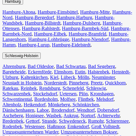
Hamburg
Hamburg-Altona
,
Hamburg-Eimsbüttel
,
Hamburg-Mitte
,
Hamburg-
Nord
,
Hamburg-Bergedorf
,
Hamburg-Harburg
,
Hamburg-
Wandsbek
,
Hamburg-Billstedt
,
Hamburg-Dulsberg
,
Hamburg-
Ottensen
,
Hamburg-Rahlstedt
,
Hamburg-Barmbek-Süd
,
Hamburg-
Barmbek-Nord
,
Hamburg-Eilbek
,
Hamburg-Bramfeld
,
Hamburg-
Langenhorn
,
Hamburg-Lohbrügge
,
Hamburg-Niendorf
,
Hamburg-
Hamm
,
Hamburg-Lurup
,
Hamburg-Eidelstedt
,
Schleswig-Holstein
Ahrensburg
,
Bad Oldesloe
,
Bad Schwartau
,
Bad Segeberg
,
Bargteheide
,
Eckernförde
,
Elmshorn
,
Eutin
,
Halstenbek
,
Henstedt-
Ulzburg
,
Kaltenkirchen
,
Kiel
,
Lübeck
,
Mölln
,
Neumünster
,
Neustadt in Holstein
,
Norderstedt
,
Pinneberg
,
Preetz
,
Quickborn
,
Ratekau
,
Reinbek
,
Rendsburg
,
Schenefeld
,
Schleswig
,
Schwarzenbek
,
Stockelsdorf
,
Uetersen
,
Plön
,
Kronshagen
,
Schwentinental
,
Bordesholm
,
Molfsee
,
Flintbek
,
Melsdorf
,
Altenholz
,
Heikendorf
,
Mönkeberg
,
Schönkirchen
,
Dänischenhagen
,
Laboe
,
Brodersdorf
,
Wendtorf
,
Dobersdorf
,
Ascheberg
,
Honigsee
,
Wasbek
,
Aukrug
,
Nortorf
,
Achterwehr
,
Bredenbek
,
Gettorf
,
Strande
,
Schwedeneck
,
Rumohr
,
Schierensee
,
Rodenbek
,
Westensee
,
Haßmoor
,
Emkendorf
,
Groß Vollstedt
,
Umzugsunternehmen Warder
,
Umzugsunternehmen Boksee
,