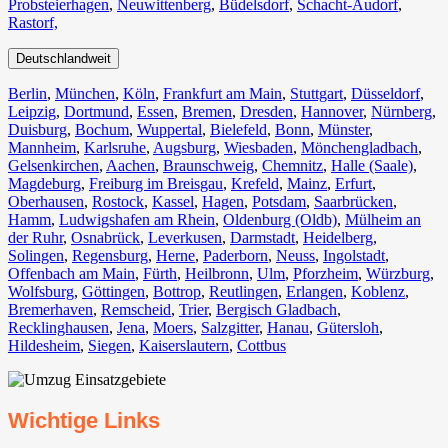
Probsteierhagen
,
Neuwittenberg
,
Büdelsdorf
,
Schacht-Audorf
,
Rastorf,
Deutschlandweit
Berlin⁠
,
München
,
Köln⁠
,
Frankfurt am Main
,
Stuttgart
,
Düsseldorf
,
Leipzig
,
Dortmund
,
Essen
,
Bremen
,
Dresden
,
Hannover
,
Nürnberg
,
Duisburg⁠
,
Bochum
,
Wuppertal⁠
,
Bielefeld⁠
,
Bonn⁠
,
Münster⁠
,
Mannheim
,
Karlsruhe
,
Augsburg
,
Wiesbaden⁠
,
Mönchengladbach⁠
,
Gelsenkirchen⁠
,
Aachen⁠
,
Braunschweig
,
Chemnitz⁠
,
Halle (Saale)
⁠,
Magdeburg
,
Freiburg im Breisgau
⁠,
Krefeld⁠
,
Mainz⁠
,
Erfurt
,
Oberhausen⁠
,
Rostock⁠
,
Kassel⁠
,
Hagen
,
Potsdam
,
Saarbrücken⁠
,
Hamm
,
Ludwigshafen am Rhein
⁠,
Oldenburg (Oldb)
,
Mülheim an
der Ruhr
,
Osnabrück⁠
,
Leverkusen
,
Darmstadt⁠
,
Heidelberg
,
Solingen
,
Regensburg
,
Herne⁠
,
Paderborn
,
Neuss
,
Ingolstadt
,
Offenbach am Main
,
Fürth⁠
,
Heilbronn
,
Ulm⁠
,
Pforzheim
,
Würzburg
,
Wolfsburg⁠
,
Göttingen
,
Bottrop
,
Reutlingen
,
Erlangen⁠
,
Koblenz
,
Bremerhaven⁠
,
Remscheid
,
Trier⁠
,
Bergisch Gladbach
,
Recklinghausen
,
Jena⁠
,
Moers⁠
,
Salzgitter⁠
,
Hanau
,
Gütersloh
,
Hildesheim⁠
,
Siegen⁠
,
Kaiserslautern⁠
,
Cottbus⁠
Wichtige Links