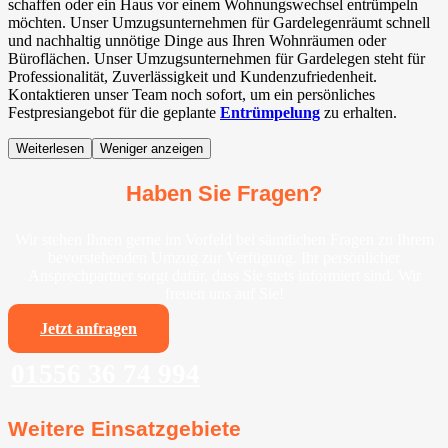
schaffen oder ein Haus vor einem Wohnungswechsel entrümpeln
möchten. Unser Umzugsunternehmen für Gardelegenräumt schnell
und nachhaltig unnötige Dinge aus Ihren Wohnräumen oder
Büroflächen. Unser Umzugsunternehmen für Gardelegen steht für
Professionalität, Zuverlässigkeit und Kundenzufriedenheit.
Kontaktieren unser Team noch sofort, um ein persönliches
Festpresiangebot für die geplante
Entrümpelung
zu erhalten.
Weiterlesen
Weniger anzeigen
Haben Sie Fragen?
Wir stehen Ihnen gerne im Vorfeld bei sämtlichen Fragen zu Ihrem
bevorstehenden Umzug zur Verfügung. Ihr persönlicher
Ansprechpartner sorgt dafür, dass Sie stets informiert sind. Wir
freuen uns auf Sie!
Jetzt anfragen
01556 36 74 994
Weitere Einsatzgebiete