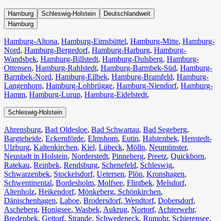
Hamburg
Schleswig-Holstein
Deutschlandweit
Hamburg
Hamburg-Altona
,
Hamburg-Eimsbüttel
,
Hamburg-Mitte
,
Hamburg-
Nord
,
Hamburg-Bergedorf
,
Hamburg-Harburg
,
Hamburg-
Wandsbek
,
Hamburg-Billstedt
,
Hamburg-Dulsberg
,
Hamburg-
Ottensen
,
Hamburg-Rahlstedt
,
Hamburg-Barmbek-Süd
,
Hamburg-
Barmbek-Nord
,
Hamburg-Eilbek
,
Hamburg-Bramfeld
,
Hamburg-
Langenhorn
,
Hamburg-Lohbrügge
,
Hamburg-Niendorf
,
Hamburg-
Hamm
,
Hamburg-Lurup
,
Hamburg-Eidelstedt
,
Schleswig-Holstein
Ahrensburg
,
Bad Oldesloe
,
Bad Schwartau
,
Bad Segeberg
,
Bargteheide
,
Eckernförde
,
Elmshorn
,
Eutin
,
Halstenbek
,
Henstedt-
Ulzburg
,
Kaltenkirchen
,
Kiel
,
Lübeck
,
Mölln
,
Neumünster
,
Neustadt in Holstein
,
Norderstedt
,
Pinneberg
,
Preetz
,
Quickborn
,
Ratekau
,
Reinbek
,
Rendsburg
,
Schenefeld
,
Schleswig
,
Schwarzenbek
,
Stockelsdorf
,
Uetersen
,
Plön
,
Kronshagen
,
Schwentinental
,
Bordesholm
,
Molfsee
,
Flintbek
,
Melsdorf
,
Altenholz
,
Heikendorf
,
Mönkeberg
,
Schönkirchen
,
Dänischenhagen
,
Laboe
,
Brodersdorf
,
Wendtorf
,
Dobersdorf
,
Ascheberg
,
Honigsee
,
Wasbek
,
Aukrug
,
Nortorf
,
Achterwehr
,
Bredenbek
,
Gettorf
,
Strande
,
Schwedeneck
,
Rumohr
,
Schierensee
,