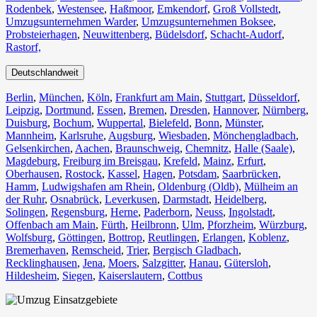
Rodenbek
,
Westensee
,
Haßmoor
,
Emkendorf
,
Groß Vollstedt
,
Umzugsunternehmen Warder
,
Umzugsunternehmen Boksee
,
Probsteierhagen
,
Neuwittenberg
,
Büdelsdorf
,
Schacht-Audorf
,
Rastorf,
Deutschlandweit
Berlin⁠
,
München
,
Köln⁠
,
Frankfurt am Main
,
Stuttgart
,
Düsseldorf
,
Leipzig
,
Dortmund
,
Essen
,
Bremen
,
Dresden
,
Hannover
,
Nürnberg
,
Duisburg⁠
,
Bochum
,
Wuppertal⁠
,
Bielefeld⁠
,
Bonn⁠
,
Münster⁠
,
Mannheim
,
Karlsruhe
,
Augsburg
,
Wiesbaden⁠
,
Mönchengladbach⁠
,
Gelsenkirchen⁠
,
Aachen⁠
,
Braunschweig
,
Chemnitz⁠
,
Halle (Saale)
⁠,
Magdeburg
,
Freiburg im Breisgau
⁠,
Krefeld⁠
,
Mainz⁠
,
Erfurt
,
Oberhausen⁠
,
Rostock⁠
,
Kassel⁠
,
Hagen
,
Potsdam
,
Saarbrücken⁠
,
Hamm
,
Ludwigshafen am Rhein
⁠,
Oldenburg (Oldb)
,
Mülheim an
der Ruhr
,
Osnabrück⁠
,
Leverkusen
,
Darmstadt⁠
,
Heidelberg
,
Solingen
,
Regensburg
,
Herne⁠
,
Paderborn
,
Neuss
,
Ingolstadt
,
Offenbach am Main
,
Fürth⁠
,
Heilbronn
,
Ulm⁠
,
Pforzheim
,
Würzburg
,
Wolfsburg⁠
,
Göttingen
,
Bottrop
,
Reutlingen
,
Erlangen⁠
,
Koblenz
,
Bremerhaven⁠
,
Remscheid
,
Trier⁠
,
Bergisch Gladbach
,
Recklinghausen
,
Jena⁠
,
Moers⁠
,
Salzgitter⁠
,
Hanau
,
Gütersloh
,
Hildesheim⁠
,
Siegen⁠
,
Kaiserslautern⁠
,
Cottbus⁠