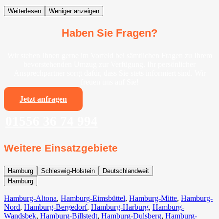
Weiterlesen
Weniger anzeigen
Haben Sie Fragen?
Wir stehen Ihnen gerne im Vorfeld bei sämtlichen Fragen zu Ihrem
bevorstehenden Umzug zur Verfügung. Ihr persönlicher
Ansprechpartner sorgt dafür, dass Sie stets informiert sind. Wir
freuen uns auf Sie!
Jetzt anfragen
01556 36 74 994
Weitere Einsatzgebiete
Hamburg
Schleswig-Holstein
Deutschlandweit
Hamburg
Hamburg-Altona
,
Hamburg-Eimsbüttel
,
Hamburg-Mitte
,
Hamburg-
Nord
,
Hamburg-Bergedorf
,
Hamburg-Harburg
,
Hamburg-
Wandsbek
,
Hamburg-Billstedt
,
Hamburg-Dulsberg
,
Hamburg-