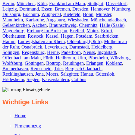
Berlin⁠
,
München
,
Köln⁠
,
Frankfurt am Main
,
Stuttgart
,
Düsseldorf
,
Leipzig
,
Dortmund
,
Essen
,
Bremen
,
Dresden
,
Hannover
,
Nürnberg
,
Duisburg⁠
,
Bochum
,
Wuppertal⁠
,
Bielefeld⁠
,
Bonn⁠
,
Münster⁠
,
Mannheim
,
Karlsruhe
,
Augsburg
,
Wiesbaden⁠
,
Mönchengladbach⁠
,
Gelsenkirchen⁠
,
Aachen⁠
,
Braunschweig
,
Chemnitz⁠
,
Halle (Saale)
⁠,
Magdeburg
,
Freiburg im Breisgau
⁠,
Krefeld⁠
,
Mainz⁠
,
Erfurt
,
Oberhausen⁠
,
Rostock⁠
,
Kassel⁠
,
Hagen
,
Potsdam
,
Saarbrücken⁠
,
Hamm
,
Ludwigshafen am Rhein
⁠,
Oldenburg (Oldb)
,
Mülheim an
der Ruhr
,
Osnabrück⁠
,
Leverkusen
,
Darmstadt⁠
,
Heidelberg
,
Solingen
,
Regensburg
,
Herne⁠
,
Paderborn
,
Neuss
,
Ingolstadt
,
Offenbach am Main
,
Fürth⁠
,
Heilbronn
,
Ulm⁠
,
Pforzheim
,
Würzburg
,
Wolfsburg⁠
,
Göttingen
,
Bottrop
,
Reutlingen
,
Erlangen⁠
,
Koblenz
,
Bremerhaven⁠
,
Remscheid
,
Trier⁠
,
Bergisch Gladbach
,
Recklinghausen
,
Jena⁠
,
Moers⁠
,
Salzgitter⁠
,
Hanau
,
Gütersloh
,
Hildesheim⁠
,
Siegen⁠
,
Kaiserslautern⁠
,
Cottbus⁠
Wichtige Links
Home
Firmenumzug