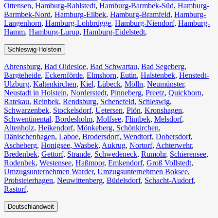
Ottensen
,
Hamburg-Rahlstedt
,
Hamburg-Barmbek-Süd
,
Hamburg-
Barmbek-Nord
,
Hamburg-Eilbek
,
Hamburg-Bramfeld
,
Hamburg-
Langenhorn
,
Hamburg-Lohbrügge
,
Hamburg-Niendorf
,
Hamburg-
Hamm
,
Hamburg-Lurup
,
Hamburg-Eidelstedt
,
Schleswig-Holstein
Ahrensburg
,
Bad Oldesloe
,
Bad Schwartau
,
Bad Segeberg
,
Bargteheide
,
Eckernförde
,
Elmshorn
,
Eutin
,
Halstenbek
,
Henstedt-
Ulzburg
,
Kaltenkirchen
,
Kiel
,
Lübeck
,
Mölln
,
Neumünster
,
Neustadt in Holstein
,
Norderstedt
,
Pinneberg
,
Preetz
,
Quickborn
,
Ratekau
,
Reinbek
,
Rendsburg
,
Schenefeld
,
Schleswig
,
Schwarzenbek
,
Stockelsdorf
,
Uetersen
,
Plön
,
Kronshagen
,
Schwentinental
,
Bordesholm
,
Molfsee
,
Flintbek
,
Melsdorf
,
Altenholz
,
Heikendorf
,
Mönkeberg
,
Schönkirchen
,
Dänischenhagen
,
Laboe
,
Brodersdorf
,
Wendtorf
,
Dobersdorf
,
Ascheberg
,
Honigsee
,
Wasbek
,
Aukrug
,
Nortorf
,
Achterwehr
,
Bredenbek
,
Gettorf
,
Strande
,
Schwedeneck
,
Rumohr
,
Schierensee
,
Rodenbek
,
Westensee
,
Haßmoor
,
Emkendorf
,
Groß Vollstedt
,
Umzugsunternehmen Warder
,
Umzugsunternehmen Boksee
,
Probsteierhagen
,
Neuwittenberg
,
Büdelsdorf
,
Schacht-Audorf
,
Rastorf,
Deutschlandweit