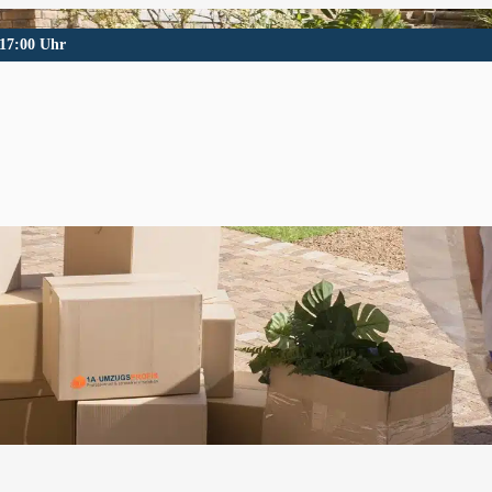
 17:00 Uhr
soythe
soythe und Umgebung.