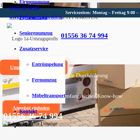
Firmenumzug
01556 36 74 994
Servicezeiten: Montag – Freitag 9:00 –
Privatumzug
JETZT ANRUFEN!
service@1a-umzugsprofis.de
Umzugsunternehmen für Frie
Seniorenumzug
01556 36 74 994
Wir sind Ihr kompetentes Umzugsunternehmen für Frie
Zusatzservice
Umzüge aller Art für Privat- und Firmenkunden
Entrümpelung
Umzugskostenrechner
Zuverlässige und professionelle Durchführung
Fernumzug
Jahrelange Erfahrung und umfangreiches Know-how
Möbeltransport
Angebot einholen
Kontakt
01556 36 74 994