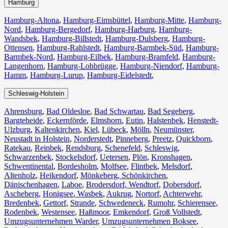
Hamburg
Hamburg-Altona
,
Hamburg-Eimsbüttel
,
Hamburg-Mitte
,
Hamburg-
Nord
,
Hamburg-Bergedorf
,
Hamburg-Harburg
,
Hamburg-
Wandsbek
,
Hamburg-Billstedt
,
Hamburg-Dulsberg
,
Hamburg-
Ottensen
,
Hamburg-Rahlstedt
,
Hamburg-Barmbek-Süd
,
Hamburg-
Barmbek-Nord
,
Hamburg-Eilbek
,
Hamburg-Bramfeld
,
Hamburg-
Langenhorn
,
Hamburg-Lohbrügge
,
Hamburg-Niendorf
,
Hamburg-
Hamm
,
Hamburg-Lurup
,
Hamburg-Eidelstedt
,
Schleswig-Holstein
Ahrensburg
,
Bad Oldesloe
,
Bad Schwartau
,
Bad Segeberg
,
Bargteheide
,
Eckernförde
,
Elmshorn
,
Eutin
,
Halstenbek
,
Henstedt-
Ulzburg
,
Kaltenkirchen
,
Kiel
,
Lübeck
,
Mölln
,
Neumünster
,
Neustadt in Holstein
,
Norderstedt
,
Pinneberg
,
Preetz
,
Quickborn
,
Ratekau
,
Reinbek
,
Rendsburg
,
Schenefeld
,
Schleswig
,
Schwarzenbek
,
Stockelsdorf
,
Uetersen
,
Plön
,
Kronshagen
,
Schwentinental
,
Bordesholm
,
Molfsee
,
Flintbek
,
Melsdorf
,
Altenholz
,
Heikendorf
,
Mönkeberg
,
Schönkirchen
,
Dänischenhagen
,
Laboe
,
Brodersdorf
,
Wendtorf
,
Dobersdorf
,
Ascheberg
,
Honigsee
,
Wasbek
,
Aukrug
,
Nortorf
,
Achterwehr
,
Bredenbek
,
Gettorf
,
Strande
,
Schwedeneck
,
Rumohr
,
Schierensee
,
Rodenbek
,
Westensee
,
Haßmoor
,
Emkendorf
,
Groß Vollstedt
,
Umzugsunternehmen Warder
,
Umzugsunternehmen Boksee
,