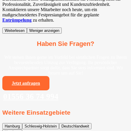
Professionalität, Zuverlässigkeit und Kundenzufriedenheit.
Kontaktieren unsere Mitarbeiter noch heute, um ein
maßgeschneidertes Festpresiangebot für die geplante
Entrümpelung
zu erhalten.
Weiterlesen
Weniger anzeigen
Haben Sie Fragen?
Wir stehen Ihnen gerne im Vorfeld bei sämtlichen Fragen zu Ihrem
bevorstehenden Umzug zur Verfügung. Ihr persönlicher
Ansprechpartner sorgt dafür, dass Sie stets informiert sind. Wir
freuen uns auf Sie!
Jetzt anfragen
01556 36 74 994
Weitere Einsatzgebiete
Hamburg
Schleswig-Holstein
Deutschlandweit