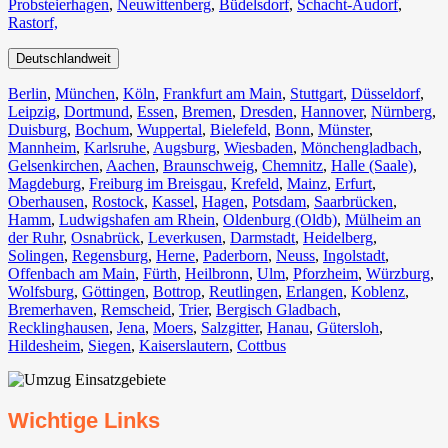
Probsteierhagen
,
Neuwittenberg
,
Büdelsdorf
,
Schacht-Audorf
,
Rastorf,
Deutschlandweit
Berlin⁠
,
München
,
Köln⁠
,
Frankfurt am Main
,
Stuttgart
,
Düsseldorf
,
Leipzig
,
Dortmund
,
Essen
,
Bremen
,
Dresden
,
Hannover
,
Nürnberg
,
Duisburg⁠
,
Bochum
,
Wuppertal⁠
,
Bielefeld⁠
,
Bonn⁠
,
Münster⁠
,
Mannheim
,
Karlsruhe
,
Augsburg
,
Wiesbaden⁠
,
Mönchengladbach⁠
,
Gelsenkirchen⁠
,
Aachen⁠
,
Braunschweig
,
Chemnitz⁠
,
Halle (Saale)
⁠,
Magdeburg
,
Freiburg im Breisgau
⁠,
Krefeld⁠
,
Mainz⁠
,
Erfurt
,
Oberhausen⁠
,
Rostock⁠
,
Kassel⁠
,
Hagen
,
Potsdam
,
Saarbrücken⁠
,
Hamm
,
Ludwigshafen am Rhein
⁠,
Oldenburg (Oldb)
,
Mülheim an
der Ruhr
,
Osnabrück⁠
,
Leverkusen
,
Darmstadt⁠
,
Heidelberg
,
Solingen
,
Regensburg
,
Herne⁠
,
Paderborn
,
Neuss
,
Ingolstadt
,
Offenbach am Main
,
Fürth⁠
,
Heilbronn
,
Ulm⁠
,
Pforzheim
,
Würzburg
,
Wolfsburg⁠
,
Göttingen
,
Bottrop
,
Reutlingen
,
Erlangen⁠
,
Koblenz
,
Bremerhaven⁠
,
Remscheid
,
Trier⁠
,
Bergisch Gladbach
,
Recklinghausen
,
Jena⁠
,
Moers⁠
,
Salzgitter⁠
,
Hanau
,
Gütersloh
,
Hildesheim⁠
,
Siegen⁠
,
Kaiserslautern⁠
,
Cottbus⁠
Wichtige Links