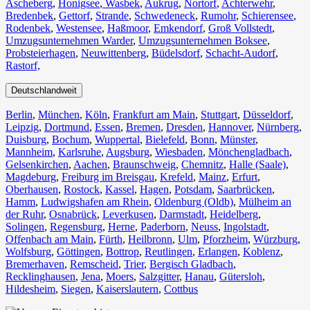
Ascheberg
,
Honigsee
,
Wasbek
,
Aukrug
,
Nortorf
,
Achterwehr
,
Bredenbek
,
Gettorf
,
Strande
,
Schwedeneck
,
Rumohr
,
Schierensee
,
Rodenbek
,
Westensee
,
Haßmoor
,
Emkendorf
,
Groß Vollstedt
,
Umzugsunternehmen Warder
,
Umzugsunternehmen Boksee
,
Probsteierhagen
,
Neuwittenberg
,
Büdelsdorf
,
Schacht-Audorf
,
Rastorf,
Deutschlandweit
Berlin⁠
,
München
,
Köln⁠
,
Frankfurt am Main
,
Stuttgart
,
Düsseldorf
,
Leipzig
,
Dortmund
,
Essen
,
Bremen
,
Dresden
,
Hannover
,
Nürnberg
,
Duisburg⁠
,
Bochum
,
Wuppertal⁠
,
Bielefeld⁠
,
Bonn⁠
,
Münster⁠
,
Mannheim
,
Karlsruhe
,
Augsburg
,
Wiesbaden⁠
,
Mönchengladbach⁠
,
Gelsenkirchen⁠
,
Aachen⁠
,
Braunschweig
,
Chemnitz⁠
,
Halle (Saale)
⁠,
Magdeburg
,
Freiburg im Breisgau
⁠,
Krefeld⁠
,
Mainz⁠
,
Erfurt
,
Oberhausen⁠
,
Rostock⁠
,
Kassel⁠
,
Hagen
,
Potsdam
,
Saarbrücken⁠
,
Hamm
,
Ludwigshafen am Rhein
⁠,
Oldenburg (Oldb)
,
Mülheim an
der Ruhr
,
Osnabrück⁠
,
Leverkusen
,
Darmstadt⁠
,
Heidelberg
,
Solingen
,
Regensburg
,
Herne⁠
,
Paderborn
,
Neuss
,
Ingolstadt
,
Offenbach am Main
,
Fürth⁠
,
Heilbronn
,
Ulm⁠
,
Pforzheim
,
Würzburg
,
Wolfsburg⁠
,
Göttingen
,
Bottrop
,
Reutlingen
,
Erlangen⁠
,
Koblenz
,
Bremerhaven⁠
,
Remscheid
,
Trier⁠
,
Bergisch Gladbach
,
Recklinghausen
,
Jena⁠
,
Moers⁠
,
Salzgitter⁠
,
Hanau
,
Gütersloh
,
Hildesheim⁠
,
Siegen⁠
,
Kaiserslautern⁠
,
Cottbus⁠