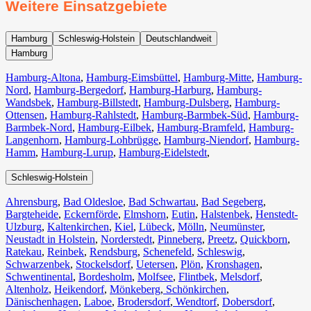
Weitere Einsatzgebiete
Hamburg
Schleswig-Holstein
Deutschlandweit
Hamburg
Hamburg-Altona
,
Hamburg-Eimsbüttel
,
Hamburg-Mitte
,
Hamburg-
Nord
,
Hamburg-Bergedorf
,
Hamburg-Harburg
,
Hamburg-
Wandsbek
,
Hamburg-Billstedt
,
Hamburg-Dulsberg
,
Hamburg-
Ottensen
,
Hamburg-Rahlstedt
,
Hamburg-Barmbek-Süd
,
Hamburg-
Barmbek-Nord
,
Hamburg-Eilbek
,
Hamburg-Bramfeld
,
Hamburg-
Langenhorn
,
Hamburg-Lohbrügge
,
Hamburg-Niendorf
,
Hamburg-
Hamm
,
Hamburg-Lurup
,
Hamburg-Eidelstedt
,
Schleswig-Holstein
Ahrensburg
,
Bad Oldesloe
,
Bad Schwartau
,
Bad Segeberg
,
Bargteheide
,
Eckernförde
,
Elmshorn
,
Eutin
,
Halstenbek
,
Henstedt-
Ulzburg
,
Kaltenkirchen
,
Kiel
,
Lübeck
,
Mölln
,
Neumünster
,
Neustadt in Holstein
,
Norderstedt
,
Pinneberg
,
Preetz
,
Quickborn
,
Ratekau
,
Reinbek
,
Rendsburg
,
Schenefeld
,
Schleswig
,
Schwarzenbek
,
Stockelsdorf
,
Uetersen
,
Plön
,
Kronshagen
,
Schwentinental
,
Bordesholm
,
Molfsee
,
Flintbek
,
Melsdorf
,
Altenholz
,
Heikendorf
,
Mönkeberg
,
Schönkirchen
,
Dänischenhagen
,
Laboe
,
Brodersdorf
,
Wendtorf
,
Dobersdorf
,