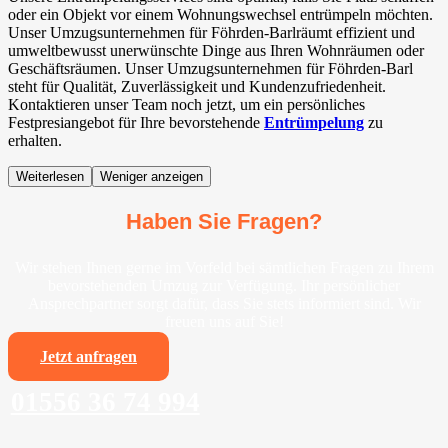
oder ein Objekt vor einem Wohnungswechsel entrümpeln möchten.
Unser Umzugsunternehmen für Föhrden-Barlräumt effizient und
umweltbewusst unerwünschte Dinge aus Ihren Wohnräumen oder
Geschäftsräumen. Unser Umzugsunternehmen für Föhrden-Barl
steht für Qualität, Zuverlässigkeit und Kundenzufriedenheit.
Kontaktieren unser Team noch jetzt, um ein persönliches
Festpresiangebot für Ihre bevorstehende
Entrümpelung
zu
erhalten.
Weiterlesen
Weniger anzeigen
Haben Sie Fragen?
Wir stehen Ihnen gerne im Vorfeld bei sämtlichen Fragen zu Ihrem
bevorstehenden Umzug zur Verfügung. Ihr persönlicher
Ansprechpartner sorgt dafür, dass Sie stets informiert sind. Wir
freuen uns auf Sie!
Jetzt anfragen
01556 36 74 994